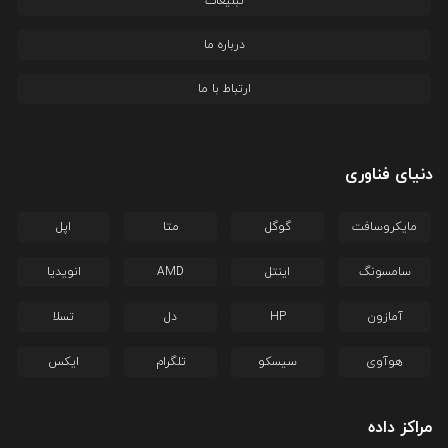
تبلیغات
درباره ما
ارتباط با ما
دنیای فناوری
مایکروسافت
گوگل
متا
اپل
سامسونگ
اینتل
AMD
انویدیا
آمازون
HP
دل
تسلا
هوآوی
سیسکو
تلگرام
ایکس
مراکز داده