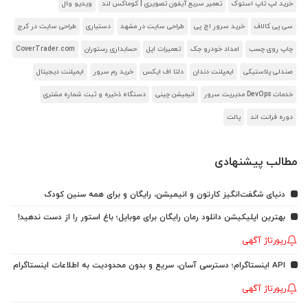
خرید لپ تاپ استوک
تعمیر سریع آیفون تصویری | کوماکس لند
ویدیو وال
سی پی کالاف
خرید سرور اچ پی
طراحی سایت در مشهد
دستیاری
طراحی سایت در کرج
چاپ روی چسب
امداد خودرو جک
تعمیرات اپل
حسابداری رستوران
CoverTrader.com
صندلی پلاستیکی
ایمپلنت دندان
دلتا اف ایکس
خرید رم سرور
ایمپلنت دیجیتال
خدمات DevOps مدیریت سرور
انیمیشن چینی
دستگاه ذخیره و ثبت شماره مشتری
دوره فرانت اند
پالت
مطالب پیشنهادی
دنیای شگفت‌انگیز کارتون و انیمیشن، رایگان و برای همه سنین کودک
بهترین اپلیکیشن دانلود رمان رایگان برای موبایل؛ باغ استور را از دست ندهید!
رپورتاژ آگهی
API اینستاگرام؛ دسترسی آسان، سریع و بدون محدودیت به اطلاعات اینستاگرام
رپورتاژ آگهی