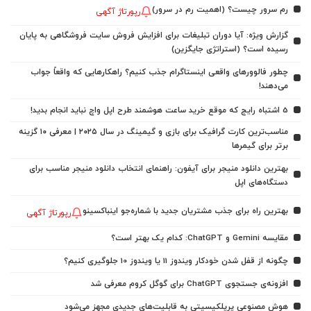
رم سرور چیست؟ (اهمیت رم در سرور)
رپورتاژ آگهی
گزارش ویژه: آیا دوران تبلیغات برای افزایش فروش سایت فروشگاهی به پایان
رسیده است؟ (استراتژی جایگزین)
چطور فالوورهای واقعی اینستاگرام جذب کنیم؟ راهکارهایی که واقعاً جواب
می‌دهند!
5 اشتباه رایج که موقع خرید ساعت هوشمند طرح اپل واچ نباید انجام بدید!
مناسب‌ترین کارت گرافیک برای بازی و گیمینگ در سال ۲۰۲۵ | معرفی ۱۰ گزینه
برتر برای گیمرها
بهترین دانلود منیجر برای آیفون: راهنمای انتخاب دانلود منیجر مناسب برای
دستگاه‌های اپل
بهترین راه برای جذب مشتریان جدید با شماره‌جو اینباکسینو
رپورتاژ آگهی
مقایسه Gemini و ChatGPT: کدام یک بهتر است؟
چگونه از قفل شدن خودکار ویندوز 11 یا ویندوز 10 جلوگیری کنیم؟
افزونه‌ی جستجوی ChatGPT برای گوگل کروم معرفی شد
هوش مصنوعی پرپلکیسیتی به قابلیت‌های جدیدی مجهز می‌شود