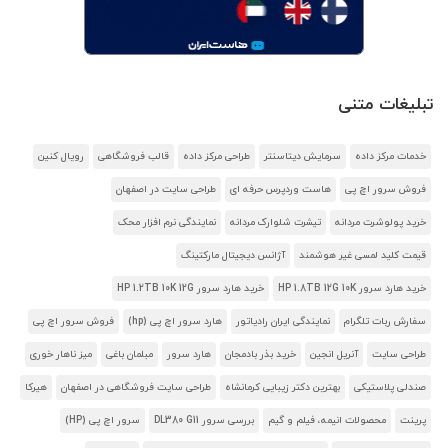
تبلیغات متنی
خدمات مرکز داده
سرمایش دیتاسنتر
طراحی مرکز داده
قالب فروشگاهی
رویال کنین
فروش سرور اچ پی
هاست وردپرس حرفه ای
طراحی سایت در اصفهان
خرید پولوشرت مردانه
تیشرت شلوارک مردانه
نمایندگی نرم افزار محک
قیمت کلید لمسی غیر هوشمند
آژانس دیجیتال مارکتینگ
خرید هارد سرور HP 1.8TB 12G 10K
خرید هارد سرور HP 1.2TB 10K 12G
سفارش ربات تلگرام
نمایندگی ایران رادیاتور
هارد سرور اچ پی (hp)
فروش سرور اچ پی
طراحی سایت
آنریل انجین
خرید بذر بادمجان
هارد سرور
مبلمان باغی
میز ناهار خوری
صندلی پلاستیکی
بهترین دکتر زیبایی کرمانشاه
طراحی سایت فروشگاهی در اصفهان
هیرکا
پرینت
محصولات انیمه، فیلم و گیم
بررسی سرور DL380 G11
سرور اچ پی (HP)