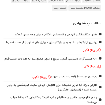
صندلی پلاستیکی
ایمپلنت دندان
دلتا اف ایکس
خرید رم سرور
ایمپلنت دیجیتال
خدمات DevOps مدیریت سرور
انیمیشن چینی
مطالب پیشنهادی
دنیای شگفت‌انگیز کارتون و انیمیشن، رایگان و برای همه سنین کودک
بهترین اپلیکیشن دانلود رمان رایگان برای موبایل؛ باغ استور را از دست ندهید!
رپورتاژ آگهی
API اینستاگرام؛ دسترسی آسان، سریع و بدون محدودیت به اطلاعات اینستاگرام
رپورتاژ آگهی
رم سرور چیست؟ (اهمیت رم در سرور)
رپورتاژ آگهی
گزارش ویژه: آیا دوران تبلیغات برای افزایش فروش سایت فروشگاهی به پایان
رسیده است؟ (استراتژی جایگزین)
چطور فالوورهای واقعی اینستاگرام جذب کنیم؟ راهکارهایی که واقعاً جواب
می‌دهند!