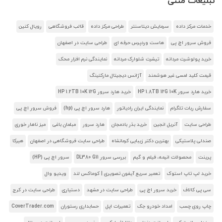
تبلیغات متنی
خدمات مرکز داده
سرمایش دیتاسنتر
طراحی مرکز داده
قالب فروشگاهی
رویال کنین
فروش سرور اچ پی
هاست وردپرس حرفه ای
طراحی سایت در اصفهان
خرید پولوشرت مردانه
تیشرت شلوارک مردانه
نمایندگی نرم افزار محک
قیمت کلید لمسی غیر هوشمند
آژانس دیجیتال مارکتینگ
خرید هارد سرور HP 1.8TB 12G 10K
خرید هارد سرور HP 1.2TB 10K 12G
سفارش ربات تلگرام
نمایندگی ایران رادیاتور
هارد سرور اچ پی (hp)
فروش سرور اچ پی
طراحی سایت
آنریل انجین
خرید بذر بادمجان
هارد سرور
مبلمان باغی
میز ناهار خوری
صندلی پلاستیکی
بهترین دکتر زیبایی کرمانشاه
طراحی سایت فروشگاهی در اصفهان
هیرکا
پرینت
محصولات انیمه، فیلم و گیم
بررسی سرور DL380 G11
سرور اچ پی (HP)
خرید لپ تاپ استوک
تعمیر سریع آیفون تصویری | کوماکس لند
ویدیو وال
سی پی کالاف
خرید سرور اچ پی
طراحی سایت در مشهد
دستیاری
طراحی سایت در کرج
چاپ روی چسب
امداد خودرو جک
تعمیرات اپل
حسابداری رستوران
CoverTrader.com