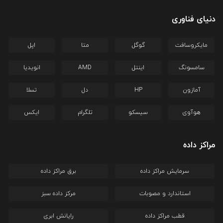
دنیای فناوری
مایکروسافت
گوگل
متا
اپل
سامسونگ
اینتل
AMD
انویدیا
آمازون
HP
دل
تسلا
هوآوی
سیسکو
تلگرام
ایکس
مراکز داده
سرمایش مراکز داده
برق مراکز داده
استاندارد و مصوبات
مرکز داده سبز
قطب مراکز داده
رایانش ابری