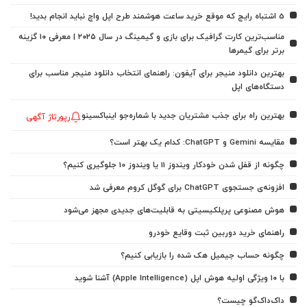
5 اشتباه رایج که موقع خرید ساعت هوشمند طرح اپل واچ نباید انجام بدید!
مناسب‌ترین کارت گرافیک برای بازی و گیمینگ در سال ۲۰۲۵ | معرفی ۱۰ گزینه
برتر برای گیمرها
بهترین دانلود منیجر برای آیفون: راهنمای انتخاب دانلود منیجر مناسب برای
دستگاه‌های اپل
بهترین راه برای جذب مشتریان جدید با شماره‌جو اینباکسینو
رپورتاژ آگهی
مقایسه Gemini و ChatGPT: کدام یک بهتر است؟
چگونه از قفل شدن خودکار ویندوز 11 یا ویندوز 10 جلوگیری کنیم؟
افزونه‌ی جستجوی ChatGPT برای گوگل کروم معرفی شد
هوش مصنوعی پرپلکیسیتی به قابلیت‌های جدیدی مجهز می‌شود
راهنمای خرید دوربین ثبت وقایع خودرو
چگونه حساب جیمیل هک شده را بازیابی کنیم؟
با ۱۰ ویژگی اولیه هوش اپل (Apple Intelligence) آشنا شوید
داک‌داک‌گو چیست؟