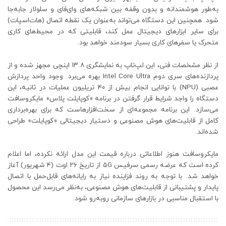
به‌طور هوشمندانه و بدون وقفه بین شبکه‌های وای‌فای و سلولار جابه‌جا
شود. همچنین این دستگاه می‌تواند به‌عنوان یک نقطه اتصال (هات‌اسپات)
برای سایر ابزارهای دیجیتال عمل کند، قابلیتی که در محیط‌های کاری
متحرک یا سفرهای کاری بسیار سودمند خواهد بود.
از نظر مشخصات فنی، این لپ‌تاپ به نمایشگری ۱۳.۸ اینچی مجهز شده و از
پردازنده‌های سری دوم Intel Core Ultra بهره می‌برد. وجود واحد پردازش
عصبی (NPU) با توانایی انجام بیش از ۴۰ تریلیون عملیات در ثانیه، این
دستگاه را واجد شرایط قرار گرفتن در برنامه «کوپایلت پلاس» مایکروسافت
می‌سازد. این برنامه مجموعه‌ای از سخت‌افزارهاست که برای بهره‌برداری
کامل از قابلیت‌های هوش مصنوعی و دستیار دیجیتالی «کوپایلت» طراحی
شده‌اند.
مایکروسافت هنوز اطلاعاتی درباره قیمت این مدل ارائه نکرده، اما اعلام
کرده است که عرضه رسمی سرفیس ۵G از تاریخ ۲۶ اوت (۴ شهریور) آغاز
خواهد شد. با توجه به روند فزاینده نیاز به رایانه‌های قابل‌حمل با اتصال
پایدار و پشتیبانی از قابلیت‌های هوش مصنوعی، به‌نظر می‌رسد این محصول
با استقبال مناسبی در بازارهای سازمانی روبه‌رو شود.