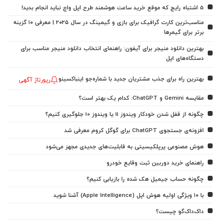
5 اشتباه رایج که موقع خرید ساعت هوشمند طرح اپل واچ نباید انجام بدید!
مناسب‌ترین کارت گرافیک برای بازی و گیمینگ در سال ۲۰۲۵ | معرفی ۱۰ گزینه
برتر برای گیمرها
بهترین دانلود منیجر برای آیفون: راهنمای انتخاب دانلود منیجر مناسب برای
دستگاه‌های اپل
بهترین راه برای جذب مشتریان جدید با شماره‌جو اینباکسینو
رپورتاژ آگهی
مقایسه Gemini و ChatGPT: کدام یک بهتر است؟
چگونه از قفل شدن خودکار ویندوز 11 یا ویندوز 10 جلوگیری کنیم؟
افزونه‌ی جستجوی ChatGPT برای گوگل کروم معرفی شد
هوش مصنوعی پرپلکیسیتی به قابلیت‌های جدیدی مجهز می‌شود
راهنمای خرید دوربین ثبت وقایع خودرو
چگونه حساب جیمیل هک شده را بازیابی کنیم؟
با ۱۰ ویژگی اولیه هوش اپل (Apple Intelligence) آشنا شوید
داک‌داک‌گو چیست؟