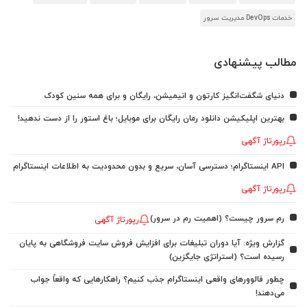
خدمات DevOps مدیریت سرور
مطالب پیشنهادی
دنیای شگفت‌انگیز کارتون و انیمیشن، رایگان و برای همه سنین کودک
بهترین اپلیکیشن دانلود رمان رایگان برای موبایل؛ باغ استور را از دست ندهید!
رپورتاژ آگهی
API اینستاگرام؛ دسترسی آسان، سریع و بدون محدودیت به اطلاعات اینستاگرام
رپورتاژ آگهی
رم سرور چیست؟ (اهمیت رم در سرور)
رپورتاژ آگهی
گزارش ویژه: آیا دوران تبلیغات برای افزایش فروش سایت فروشگاهی به پایان
رسیده است؟ (استراتژی جایگزین)
چطور فالوورهای واقعی اینستاگرام جذب کنیم؟ راهکارهایی که واقعاً جواب
می‌دهند!