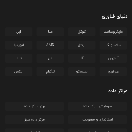
دنیای فناوری
مایکروسافت
گوگل
متا
اپل
سامسونگ
اینتل
AMD
انویدیا
آمازون
HP
دل
تسلا
هوآوی
سیسکو
تلگرام
ایکس
مراکز داده
سرمایش مراکز داده
برق مراکز داده
استاندارد و مصوبات
مرکز داده سبز