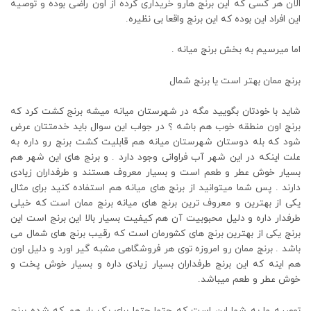
الان هر کسی که این برنج هارو خریداری کرده از اون راضی بوده و توصیه
این افراد این بوده که این برنج واقعا بی نظیره.
اما میرسیم به بخش برنج میانه .
برنج ممان بهتر است یا برنج شمال
شاید با خودتان بگویید مگه در شهرستان میانه میشه برنج کشت کرد که
برنج اون منطقه خوب هم باشه ؟ در جواب این سوال باید خدمتتان عرض
شود که بله دوستان شهرستان میانه هم قابلیت کشت برنج رو داره به
علت اینکه در این شهر آب فراوانی وجود دارد . و برنج های این شهر هم
بسیار خوش عطر و طعم است و بسیار معروف هستند و طرفداران زیادی
دارند . پس شما میتوانید از برنج های میانه هم استفاده کنید برای مثال
یکی از بهترین و معروف ترین برنج های میانه برنج ممان است که خیلی
طرفدار داره و دلیل محبوبیت آن هم کیفیت بسیار بالا این برنج است این
برنج یکی از بهترین برنج های کشورمان است که رقیب برنج های شمال می
باشد . برنج ممان رو امروزه توی هر فروشگاهی مشبه گیر اورد و دلیل اون
هم اینه که این برنج طرفداران بسیار زیادی داره و بسیار خوش پخت و
خوش عطر و طعم میباشد.
توصیه ما به شما این است که حتما حتما برای یک بار هم که شده برنج