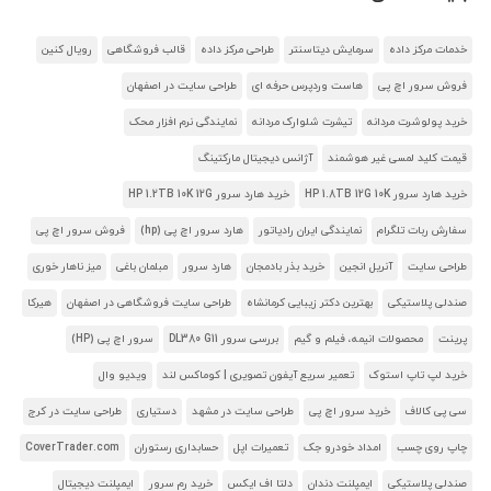
خدمات مرکز داده
سرمایش دیتاسنتر
طراحی مرکز داده
قالب فروشگاهی
رویال کنین
فروش سرور اچ پی
هاست وردپرس حرفه ای
طراحی سایت در اصفهان
خرید پولوشرت مردانه
تیشرت شلوارک مردانه
نمایندگی نرم افزار محک
قیمت کلید لمسی غیر هوشمند
آژانس دیجیتال مارکتینگ
خرید هارد سرور HP 1.8TB 12G 10K
خرید هارد سرور HP 1.2TB 10K 12G
سفارش ربات تلگرام
نمایندگی ایران رادیاتور
هارد سرور اچ پی (hp)
فروش سرور اچ پی
طراحی سایت
آنریل انجین
خرید بذر بادمجان
هارد سرور
مبلمان باغی
میز ناهار خوری
صندلی پلاستیکی
بهترین دکتر زیبایی کرمانشاه
طراحی سایت فروشگاهی در اصفهان
هیرکا
پرینت
محصولات انیمه، فیلم و گیم
بررسی سرور DL380 G11
سرور اچ پی (HP)
خرید لپ تاپ استوک
تعمیر سریع آیفون تصویری | کوماکس لند
ویدیو وال
سی پی کالاف
خرید سرور اچ پی
طراحی سایت در مشهد
دستیاری
طراحی سایت در کرج
چاپ روی چسب
امداد خودرو جک
تعمیرات اپل
حسابداری رستوران
CoverTrader.com
صندلی پلاستیکی
ایمپلنت دندان
دلتا اف ایکس
خرید رم سرور
ایمپلنت دیجیتال