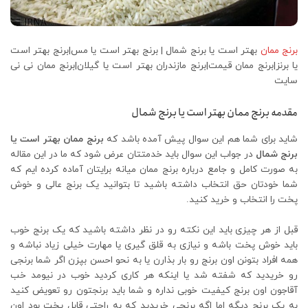
برنج ممان
بهتر است یا برنج شمال | برنج بهتر است یا مس|برنج بهتر است
یا برنز|برنج ممان قیمت|برنج مازندران بهتر است یا گیلان|برنج ممان نی نی
سایت
مقدمه برنج ممان بهتر است یا برنج شمال
شاید برای شما هم این سوال پیش آمده باشد که
برنج ممان بهتر است یا
برنج شمال
در جواب این سوال باید خدمتتان عرض شود که ما در این مقاله
به صورت کامل و جامع درباره برنج ممان میانه برایتان آماده کرده ایم که
شما خودتان حق انتخاب داشته باشید تا بتوانید یک برنج عالی و خوش
پخت را انتخاب و خرید کنید.
قبل از هر چیزی باید این نکته رو در نظر داشته باشید که یک برنج خوب
باید خوش پخت باشه و نیازی به قلق گیری یا مهارت خیلی زیاد نباشه و
همه افراد بتونن اون برنج رو بار بذارن یا به نحو احسن بپزن اگر شما برنجی
رو خریدید که شفته شد یا اینکه هر کاری کردید خوب در نیومد خب
آقاجون اون برنج کیفیت خوبی نداره و شما باید برنجتون رو تعویض کنید
به یک برنج دیگه اما اگه برنجی خریدید که به راحتی قابل پخت بود اون