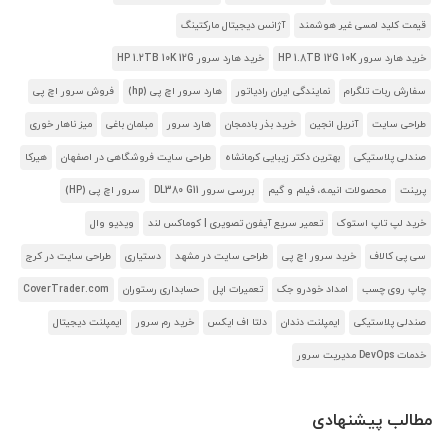
قیمت کلید لمسی غیر هوشمند
آژانس دیجیتال مارکتینگ
خرید هارد سرور HP 1.8TB 12G 10K
خرید هارد سرور HP 1.2TB 10K 12G
سفارش ربات تلگرام
نمایندگی ایران رادیاتور
هارد سرور اچ پی (hp)
فروش سرور اچ پی
طراحی سایت
آنریل انجین
خرید بذر بادمجان
هارد سرور
مبلمان باغی
میز ناهار خوری
صندلی پلاستیکی
بهترین دکتر زیبایی کرمانشاه
طراحی سایت فروشگاهی در اصفهان
هیرکا
پرینت
محصولات انیمه، فیلم و گیم
بررسی سرور DL380 G11
سرور اچ پی (HP)
خرید لپ تاپ استوک
تعمیر سریع آیفون تصویری | کوماکس لند
ویدیو وال
سی پی کالاف
خرید سرور اچ پی
طراحی سایت در مشهد
دستیاری
طراحی سایت در کرج
چاپ روی چسب
امداد خودرو جک
تعمیرات اپل
حسابداری رستوران
CoverTrader.com
صندلی پلاستیکی
ایمپلنت دندان
دلتا اف ایکس
خرید رم سرور
ایمپلنت دیجیتال
خدمات DevOps مدیریت سرور
مطالب پیشنهادی