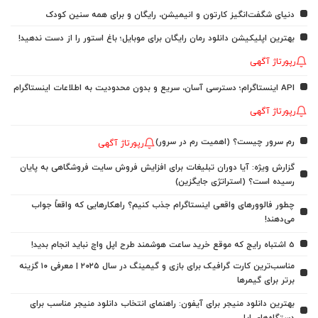
دنیای شگفت‌انگیز کارتون و انیمیشن، رایگان و برای همه سنین کودک
بهترین اپلیکیشن دانلود رمان رایگان برای موبایل؛ باغ استور را از دست ندهید!
رپورتاژ آگهی
API اینستاگرام؛ دسترسی آسان، سریع و بدون محدودیت به اطلاعات اینستاگرام
رپورتاژ آگهی
رم سرور چیست؟ (اهمیت رم در سرور)
رپورتاژ آگهی
گزارش ویژه: آیا دوران تبلیغات برای افزایش فروش سایت فروشگاهی به پایان
رسیده است؟ (استراتژی جایگزین)
چطور فالوورهای واقعی اینستاگرام جذب کنیم؟ راهکارهایی که واقعاً جواب
می‌دهند!
5 اشتباه رایج که موقع خرید ساعت هوشمند طرح اپل واچ نباید انجام بدید!
مناسب‌ترین کارت گرافیک برای بازی و گیمینگ در سال ۲۰۲۵ | معرفی ۱۰ گزینه
برتر برای گیمرها
بهترین دانلود منیجر برای آیفون: راهنمای انتخاب دانلود منیجر مناسب برای