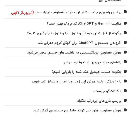
دستگاه‌های اپل
بهترین راه برای جذب مشتریان جدید با شماره‌جو اینباکسینو
رپورتاژ آگهی
مقایسه Gemini و ChatGPT: کدام یک بهتر است؟
چگونه از قفل شدن خودکار ویندوز 11 یا ویندوز 10 جلوگیری کنیم؟
افزونه‌ی جستجوی ChatGPT برای گوگل کروم معرفی شد
هوش مصنوعی پرپلکیسیتی به قابلیت‌های جدیدی مجهز می‌شود
راهنمای خرید دوربین ثبت وقایع خودرو
چگونه حساب جیمیل هک شده را بازیابی کنیم؟
با ۱۰ ویژگی اولیه هوش اپل (Apple Intelligence) آشنا شوید
داک‌داک‌گو چیست؟
بررسی بازی‌های ایردراپ تلگرام
هوش مصنوعی هنوز نمی‌تواند جایگزین جستجوی گوگل شود