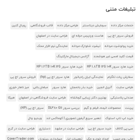
تبلیغات متنی
خدمات مرکز داده
سرمایش دیتاسنتر
طراحی مرکز داده
قالب فروشگاهی
رویال کنین
فروش سرور اچ پی
هاست وردپرس حرفه ای
طراحی سایت در اصفهان
خرید پولوشرت مردانه
تیشرت شلوارک مردانه
نمایندگی نرم افزار محک
قیمت کلید لمسی غیر هوشمند
آژانس دیجیتال مارکتینگ
خرید هارد سرور HP 1.8TB 12G 10K
خرید هارد سرور HP 1.2TB 10K 12G
سفارش ربات تلگرام
نمایندگی ایران رادیاتور
هارد سرور اچ پی (hp)
فروش سرور اچ پی
طراحی سایت
آنریل انجین
خرید بذر بادمجان
هارد سرور
مبلمان باغی
میز ناهار خوری
صندلی پلاستیکی
بهترین دکتر زیبایی کرمانشاه
طراحی سایت فروشگاهی در اصفهان
هیرکا
پرینت
محصولات انیمه، فیلم و گیم
بررسی سرور DL380 G11
سرور اچ پی (HP)
خرید لپ تاپ استوک
تعمیر سریع آیفون تصویری | کوماکس لند
ویدیو وال
سی پی کالاف
خرید سرور اچ پی
طراحی سایت در مشهد
دستیاری
طراحی سایت در کرج
چاپ روی چسب
امداد خودرو جک
تعمیرات اپل
حسابداری رستوران
CoverTrader.com