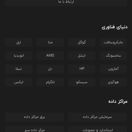
ارتباط با ما
دنیای فناوری
مایکروسافت
گوگل
متا
اپل
سامسونگ
اینتل
AMD
انویدیا
آمازون
HP
دل
تسلا
هوآوی
سیسکو
تلگرام
ایکس
مراکز داده
سرمایش مراکز داده
برق مراکز داده
استاندارد و مصوبات
مرکز داده سبز