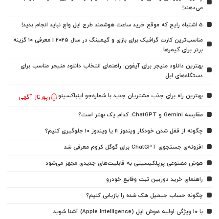
می‌دهند!
5 اشتباه رایج که موقع خرید ساعت هوشمند طرح اپل واچ نباید انجام بدید!
مناسب‌ترین کارت گرافیک برای بازی و گیمینگ در سال ۲۰۲۵ | معرفی ۱۰ گزینه
برتر برای گیمرها
بهترین دانلود منیجر برای آیفون: راهنمای انتخاب دانلود منیجر مناسب برای
دستگاه‌های اپل
بهترین راه برای جذب مشتریان جدید با شماره‌جو اینباکسینو
رپورتاژ آگهی
مقایسه Gemini و ChatGPT: کدام یک بهتر است؟
چگونه از قفل شدن خودکار ویندوز 11 یا ویندوز 10 جلوگیری کنیم؟
افزونه‌ی جستجوی ChatGPT برای گوگل کروم معرفی شد
هوش مصنوعی پرپلکیسیتی به قابلیت‌های جدیدی مجهز می‌شود
راهنمای خرید دوربین ثبت وقایع خودرو
چگونه حساب جیمیل هک شده را بازیابی کنیم؟
با ۱۰ ویژگی اولیه هوش اپل (Apple Intelligence) آشنا شوید