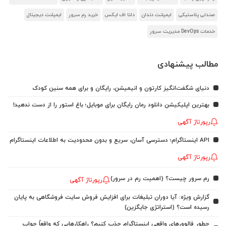
صندلی پلاستیکی
ایمپلنت دندان
دلتا اف ایکس
خرید رم سرور
ایمپلنت دیجیتال
خدمات DevOps مدیریت سرور
مطالب پیشنهادی
دنیای شگفت‌انگیز کارتون و انیمیشن، رایگان و برای همه سنین کودک
بهترین اپلیکیشن دانلود رمان رایگان برای موبایل؛ باغ استور را از دست ندهید!
رپورتاژ آگهی
API اینستاگرام؛ دسترسی آسان، سریع و بدون محدودیت به اطلاعات اینستاگرام
رپورتاژ آگهی
رم سرور چیست؟ (اهمیت رم در سرور)
رپورتاژ آگهی
گزارش ویژه: آیا دوران تبلیغات برای افزایش فروش سایت فروشگاهی به پایان
رسیده است؟ (استراتژی جایگزین)
چطور فالوورهای واقعی اینستاگرام جذب کنیم؟ راهکارهایی که واقعاً جواب