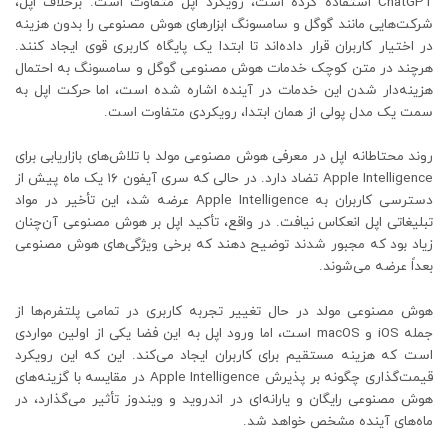
ChatGPT استفاده کرده است، رویکرد اپل متفاوت است. برخلاف اپل،
شرکت‌هایی مانند گوگل و سامسونگ ابزارهای هوش مصنوعی را بدون هزینه
در اختیار کاربران قرار داده‌اند تا ابتدا یک پایگاه کاربری قوی ایجاد کنند.
هرچند در متن کوچک خدمات هوش مصنوعی گوگل و سامسونگ به احتمال
هزینه‌دار شدن این خدمات در آینده اشاره شده است، اما حرکت اپل به
سمت یک مدل پولی از همان ابتدا، رویکردی متفاوت است.
روند محتاطانه اپل در معرفی هوش مصنوعی مولد با تلاش‌های بازاریابی برای
Apple Intelligence تضاد دارد. در حالی که سری آیفون ۱۶ یک ماه پیش از
دسترسی کاربران به Apple Intelligence عرضه شد، این تأخیر در مواد
تبلیغاتی اپل انعکاس نیافت. در واقع، تأکید اپل بر هوش مصنوعی آن‌چنان
زیاد بود که مجبور شدند توضیح دهند که برخی ویژگی‌های هوش مصنوعی
بعداً عرضه می‌شوند.
هوش مصنوعی مولد در حال تغییر تجربه کاربری در تمامی پلتفرم‌ها از
جمله iOS و macOS است، اما ورود اپل به این فضا یکی از اولین مواردی
است که هزینه مستقیم برای کاربران ایجاد می‌کند. این که این رویکرد
قیمت‌گذاری چگونه بر پذیرش Apple Intelligence در مقایسه با گزینه‌های
هوش مصنوعی رایگان و یارانه‌ای در اندروید و ویندوز تأثیر می‌گذارد، در
ماه‌های آینده مشخص خواهد شد.