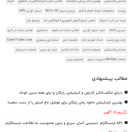
صندلی پلاستیکی
بهترین دکتر زیبایی کرمانشاه
طراحی سایت فروشگاهی در اصفهان
هیرکا
پرینت
محصولات انیمه، فیلم و گیم
بررسی سرور DL380 G11
سرور اچ پی (HP)
خرید لپ تاپ استوک
تعمیر سریع آیفون تصویری | کوماکس لند
ویدیو وال
سی پی کالاف
خرید سرور اچ پی
طراحی سایت در مشهد
دستیاری
طراحی سایت در کرج
چاپ روی چسب
امداد خودرو جک
تعمیرات اپل
حسابداری رستوران
CoverTrader.com
صندلی پلاستیکی
ایمپلنت دندان
دلتا اف ایکس
خرید رم سرور
ایمپلنت دیجیتال
خدمات DevOps مدیریت سرور
انیمیشن چینی
مطالب پیشنهادی
دنیای شگفت‌انگیز کارتون و انیمیشن، رایگان و برای همه سنین کودک
بهترین اپلیکیشن دانلود رمان رایگان برای موبایل؛ باغ استور را از دست ندهید!
رپورتاژ آگهی
API اینستاگرام؛ دسترسی آسان، سریع و بدون محدودیت به اطلاعات اینستاگرام