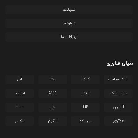
تبلیغات
درباره ما
ارتباط با ما
دنیای فناوری
مایکروسافت
گوگل
متا
اپل
سامسونگ
اینتل
AMD
انویدیا
آمازون
HP
دل
تسلا
هوآوی
سیسکو
تلگرام
ایکس