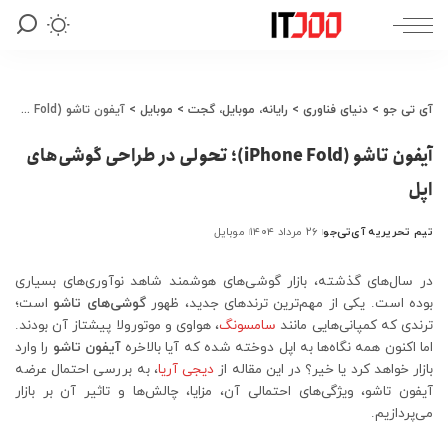
آی تی جو
>
دنیای فناوری
>
رایانه، موبایل، گجت
>
موبایل
>
آیفون تاشو (iPhone Fold)؛ تحولی در طراحی گوشی‌های اپل
آیفون تاشو (iPhone Fold)؛ تحولی در طراحی گوشی‌های
اپل
تیم تحریریه آی‌تی‌جو
۲۶ مرداد ۱۴۰۴
موبایل
ارسال
شده
توسط
در سال‌های گذشته، بازار گوشی‌های هوشمند شاهد نوآوری‌های بسیاری
بوده است. یکی از مهم‌ترین ترندهای جدید، ظهور
گوشی‌های تاشو
است؛
ترندی که کمپانی‌هایی مانند
سامسونگ
، هواوی و موتورولا پیشتاز آن بودند.
اما اکنون همه نگاه‌ها به اپل دوخته شده که آیا بالاخره
آیفون تاشو
را وارد
بازار خواهد کرد یا خیر؟ در این مقاله از
دیجی آریا
، به بررسی احتمال عرضه
آیفون تاشو، ویژگی‌های احتمالی آن، مزایا، چالش‌ها و تاثیر آن بر بازار
می‌پردازیم.