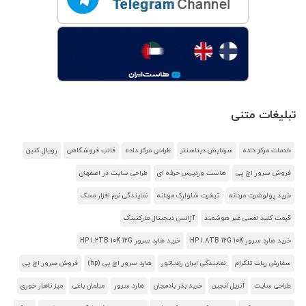
تبلیغات متنی
خدمات مرکز داده
سرمایش دیتاسنتر
طراحی مرکز داده
قالب فروشگاهی
رویال کنین
فروش سرور اچ پی
هاست وردپرس حرفه ای
طراحی سایت در اصفهان
خرید پولوشرت مردانه
تیشرت شلوارک مردانه
نمایندگی نرم افزار محک
قیمت کلید لمسی غیر هوشمند
آژانس دیجیتال مارکتینگ
خرید هارد سرور HP 1.8TB 12G 10K
خرید هارد سرور HP 1.2TB 10K 12G
سفارش ربات تلگرام
نمایندگی ایران رادیاتور
هارد سرور اچ پی (hp)
فروش سرور اچ پی
طراحی سایت
آنریل انجین
خرید بذر بادمجان
هارد سرور
مبلمان باغی
میز ناهار خوری