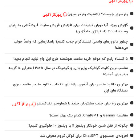
رپورتاژ آگهی
رم سرور چیست؟ (اهمیت رم در سرور)
رپورتاژ آگهی
گزارش ویژه: آیا دوران تبلیغات برای افزایش فروش سایت فروشگاهی به پایان
رسیده است؟ (استراتژی جایگزین)
چطور فالوورهای واقعی اینستاگرام جذب کنیم؟ راهکارهایی که واقعاً جواب
می‌دهند!
5 اشتباه رایج که موقع خرید ساعت هوشمند طرح اپل واچ نباید انجام بدید!
مناسب‌ترین کارت گرافیک برای بازی و گیمینگ در سال ۲۰۲۵ | معرفی ۱۰ گزینه
برتر برای گیمرها
بهترین دانلود منیجر برای آیفون: راهنمای انتخاب دانلود منیجر مناسب برای
دستگاه‌های اپل
بهترین راه برای جذب مشتریان جدید با شماره‌جو اینباکسینو
رپورتاژ آگهی
مقایسه Gemini و ChatGPT: کدام یک بهتر است؟
چگونه از قفل شدن خودکار ویندوز 11 یا ویندوز 10 جلوگیری کنیم؟
افزونه‌ی جستجوی ChatGPT برای گوگل کروم معرفی شد