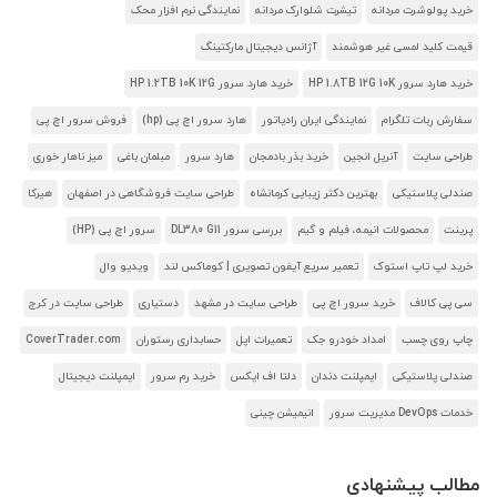
خرید پولوشرت مردانه
تیشرت شلوارک مردانه
نمایندگی نرم افزار محک
قیمت کلید لمسی غیر هوشمند
آژانس دیجیتال مارکتینگ
خرید هارد سرور HP 1.8TB 12G 10K
خرید هارد سرور HP 1.2TB 10K 12G
سفارش ربات تلگرام
نمایندگی ایران رادیاتور
هارد سرور اچ پی (hp)
فروش سرور اچ پی
طراحی سایت
آنریل انجین
خرید بذر بادمجان
هارد سرور
مبلمان باغی
میز ناهار خوری
صندلی پلاستیکی
بهترین دکتر زیبایی کرمانشاه
طراحی سایت فروشگاهی در اصفهان
هیرکا
پرینت
محصولات انیمه، فیلم و گیم
بررسی سرور DL380 G11
سرور اچ پی (HP)
خرید لپ تاپ استوک
تعمیر سریع آیفون تصویری | کوماکس لند
ویدیو وال
سی پی کالاف
خرید سرور اچ پی
طراحی سایت در مشهد
دستیاری
طراحی سایت در کرج
چاپ روی چسب
امداد خودرو جک
تعمیرات اپل
حسابداری رستوران
CoverTrader.com
صندلی پلاستیکی
ایمپلنت دندان
دلتا اف ایکس
خرید رم سرور
ایمپلنت دیجیتال
خدمات DevOps مدیریت سرور
انیمیشن چینی
مطالب پیشنهادی