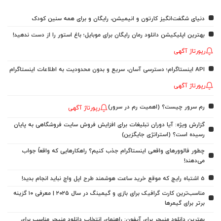
دنیای شگفت‌انگیز کارتون و انیمیشن، رایگان و برای همه سنین کودک
بهترین اپلیکیشن دانلود رمان رایگان برای موبایل؛ باغ استور را از دست ندهید!
رپورتاژ آگهی
API اینستاگرام؛ دسترسی آسان، سریع و بدون محدودیت به اطلاعات اینستاگرام
رپورتاژ آگهی
رم سرور چیست؟ (اهمیت رم در سرور)
رپورتاژ آگهی
گزارش ویژه: آیا دوران تبلیغات برای افزایش فروش سایت فروشگاهی به پایان
رسیده است؟ (استراتژی جایگزین)
چطور فالوورهای واقعی اینستاگرام جذب کنیم؟ راهکارهایی که واقعاً جواب
می‌دهند!
5 اشتباه رایج که موقع خرید ساعت هوشمند طرح اپل واچ نباید انجام بدید!
مناسب‌ترین کارت گرافیک برای بازی و گیمینگ در سال ۲۰۲۵ | معرفی ۱۰ گزینه
برتر برای گیمرها
بهترین دانلود منیجر برای آیفون: راهنمای انتخاب دانلود منیجر مناسب برای