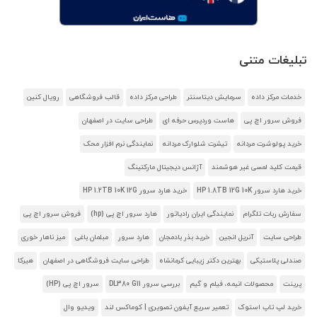
تبلیغات متنی
خدمات مرکز داده
سرمایش دیتاسنتر
طراحی مرکز داده
قالب فروشگاهی
رویال کنین
فروش سرور اچ پی
هاست وردپرس حرفه ای
طراحی سایت در اصفهان
خرید پولوشرت مردانه
تیشرت شلوارک مردانه
نمایندگی نرم افزار محک
قیمت کلید لمسی غیر هوشمند
آژانس دیجیتال مارکتینگ
خرید هارد سرور HP 1.8TB 12G 10K
خرید هارد سرور HP 1.2TB 10K 12G
سفارش ربات تلگرام
نمایندگی ایران رادیاتور
هارد سرور اچ پی (hp)
فروش سرور اچ پی
طراحی سایت
آنریل انجین
خرید بذر بادمجان
هارد سرور
مبلمان باغی
میز ناهار خوری
صندلی پلاستیکی
بهترین دکتر زیبایی کرمانشاه
طراحی سایت فروشگاهی در اصفهان
هیرکا
پرینت
محصولات انیمه، فیلم و گیم
بررسی سرور DL380 G11
سرور اچ پی (HP)
خرید لپ تاپ استوک
تعمیر سریع آیفون تصویری | کوماکس لند
ویدیو وال