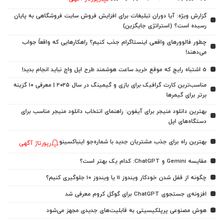
گزارش ویژه: آیا دوران تبلیغات برای افزایش فروش سایت فروشگاهی به پایان
رسیده است؟ (استراتژی جایگزین)
چطور فالوورهای واقعی اینستاگرام جذب کنیم؟ راهکارهایی که واقعاً جواب
می‌دهند!
5 اشتباه رایج که موقع خرید ساعت هوشمند طرح اپل واچ نباید انجام بدید!
مناسب‌ترین کارت گرافیک برای بازی و گیمینگ در سال ۲۰۲۵ | معرفی ۱۰ گزینه
برتر برای گیمرها
بهترین دانلود منیجر برای آیفون: راهنمای انتخاب دانلود منیجر مناسب برای
دستگاه‌های اپل
بهترین راه برای جذب مشتریان جدید با شماره‌جو اینباکسینو
رپورتاژ آگهی
مقایسه Gemini و ChatGPT: کدام یک بهتر است؟
چگونه از قفل شدن خودکار ویندوز 11 یا ویندوز 10 جلوگیری کنیم؟
افزونه‌ی جستجوی ChatGPT برای گوگل کروم معرفی شد
هوش مصنوعی پرپلکیسیتی به قابلیت‌های جدیدی مجهز می‌شود