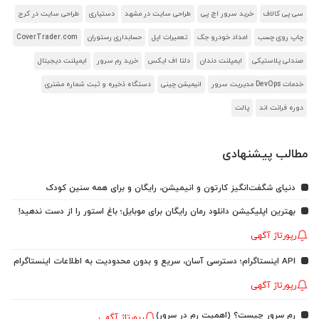
سی پی کالاف
خرید سرور اچ پی
طراحی سایت در مشهد
دستیاری
طراحی سایت در کرج
چاپ روی چسب
امداد خودرو جک
تعمیرات اپل
حسابداری رستوران
CoverTrader.com
صندلی پلاستیکی
ایمپلنت دندان
دلتا اف ایکس
خرید رم سرور
ایمپلنت دیجیتال
خدمات DevOps مدیریت سرور
انیمیشن چینی
دستگاه ذخیره و ثبت شماره مشتری
دوره فرانت اند
پالت
مطالب پیشنهادی
دنیای شگفت‌انگیز کارتون و انیمیشن، رایگان و برای همه سنین کودک
بهترین اپلیکیشن دانلود رمان رایگان برای موبایل؛ باغ استور را از دست ندهید!
رپورتاژ آگهی
API اینستاگرام؛ دسترسی آسان، سریع و بدون محدودیت به اطلاعات اینستاگرام
رپورتاژ آگهی
رم سرور چیست؟ (اهمیت رم در سرور)
رپورتاژ آگهی