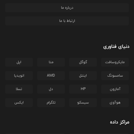
درباره ما
ارتباط با ما
دنیای فناوری
مایکروسافت
گوگل
متا
اپل
سامسونگ
اینتل
AMD
انویدیا
آمازون
HP
دل
تسلا
هوآوی
سیسکو
تلگرام
ایکس
مراکز داده