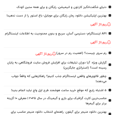
دنیای شگفت‌انگیز کارتون و انیمیشن، رایگان و برای همه سنین کودک
بهترین اپلیکیشن دانلود رمان رایگان برای موبایل؛ باغ استور را از دست ندهید!
رپورتاژ آگهی
API اینستاگرام؛ دسترسی آسان، سریع و بدون محدودیت به اطلاعات اینستاگرام
رپورتاژ آگهی
رم سرور چیست؟ (اهمیت رم در سرور)
رپورتاژ آگهی
گزارش ویژه: آیا دوران تبلیغات برای افزایش فروش سایت فروشگاهی به پایان
رسیده است؟ (استراتژی جایگزین)
چطور فالوورهای واقعی اینستاگرام جذب کنیم؟ راهکارهایی که واقعاً جواب
می‌دهند!
5 اشتباه رایج که موقع خرید ساعت هوشمند طرح اپل واچ نباید انجام بدید!
مناسب‌ترین کارت گرافیک برای بازی و گیمینگ در سال ۲۰۲۵ | معرفی ۱۰ گزینه
برتر برای گیمرها
بهترین دانلود منیجر برای آیفون: راهنمای انتخاب دانلود منیجر مناسب برای