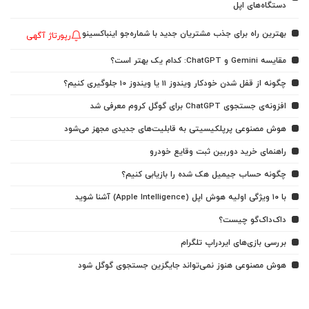
دستگاه‌های اپل
بهترین راه برای جذب مشتریان جدید با شماره‌جو اینباکسینو
رپورتاژ آگهی
مقایسه Gemini و ChatGPT: کدام یک بهتر است؟
چگونه از قفل شدن خودکار ویندوز 11 یا ویندوز 10 جلوگیری کنیم؟
افزونه‌ی جستجوی ChatGPT برای گوگل کروم معرفی شد
هوش مصنوعی پرپلکیسیتی به قابلیت‌های جدیدی مجهز می‌شود
راهنمای خرید دوربین ثبت وقایع خودرو
چگونه حساب جیمیل هک شده را بازیابی کنیم؟
با ۱۰ ویژگی اولیه هوش اپل (Apple Intelligence) آشنا شوید
داک‌داک‌گو چیست؟
بررسی بازی‌های ایردراپ تلگرام
هوش مصنوعی هنوز نمی‌تواند جایگزین جستجوی گوگل شود