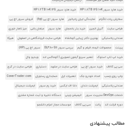
قیمت کلید لمسی غیر هوشمند
آژانس دیجیتال مارکتینگ
خرید هارد سرور HP 1.8TB 12G 10K
خرید هارد سرور HP 1.2TB 10K 12G
سفارش ربات تلگرام
نمایندگی ایران رادیاتور
هارد سرور اچ پی (hp)
فروش سرور اچ پی
طراحی سایت
آنریل انجین
خرید بذر بادمجان
هارد سرور
مبلمان باغی
میز ناهار خوری
صندلی پلاستیکی
بهترین دکتر زیبایی کرمانشاه
طراحی سایت فروشگاهی در اصفهان
هیرکا
پرینت
محصولات انیمه، فیلم و گیم
بررسی سرور DL380 G11
سرور اچ پی (HP)
خرید لپ تاپ استوک
تعمیر سریع آیفون تصویری | کوماکس لند
ویدیو وال
سی پی کالاف
خرید سرور اچ پی
طراحی سایت در مشهد
دستیاری
طراحی سایت در کرج
چاپ روی چسب
امداد خودرو جک
تعمیرات اپل
حسابداری رستوران
CoverTrader.com
صندلی پلاستیکی
ایمپلنت دندان
دلتا اف ایکس
خرید رم سرور
ایمپلنت دیجیتال
خدمات DevOps مدیریت سرور
انیمیشن چینی
دستگاه ذخیره و ثبت شماره مشتری
دوره فرانت اند
پالت
سی پی کالاف
موسسات مجاز اعزام دانشجو
مطالب پیشنهادی