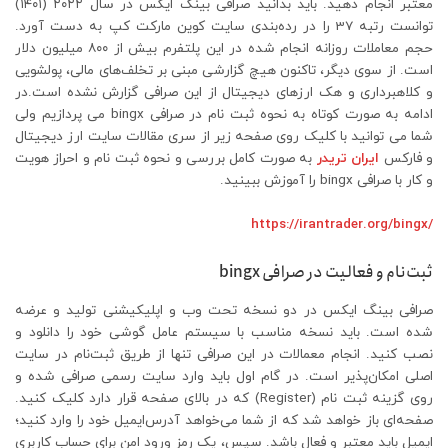
معتبر انجام دهید. باید بدانید صرافی بینگ ایکس در سال ۲۰۲۲ (۱۴۰۱)
توانست رتبه 37 را در رده‌بندی سایت کوین مارکت کپ به دست آورد.
حجم معاملات روزانه انجام شده در این پلتفرم بیش از ۸۰۰ میلیون دلار
است. از سوی دیگر، تاکنون هیچ گزارشی مبنی بر تخلف‌های مالی، پولشویی
و کلاهبرداری و هک ارز‌های دیجیتال از این صرافی گزارش نشده است.در
ادامه به صورت کوتاه به نحوه ثبت نام در صرافی bingx می پردازیم ولی
شما می توانید با کلیک روی صفحه زیر از سری مقالات سایت ارز دیجیتال
و فارکس
ایران تریدر
به صورت کامل بررسی و نحوه ثبت نام و احراز هویت
و کار با صرافی bingx را آموزش ببینید.
/https://irantrader.org/bingx
ثبت‌نام و فعالیت در صرافی bingx
صرافی بینگ ایکس در دو نسخه تحت وب و اپلیکیشنی تولید و عرضه
شده است. باید نسخه مناسب با سیستم عامل گوشی خود را دانلود و
نصب کنید. انجام معمالات در این صرافی تنها از طریق ثبت‌نام در سایت
اصلی امکان‌پذیر است. در گام اول باید وارد سایت رسمی صرافی شده و
روی گزینه ثبت نام (Register) که در بالای صفحه قرار دارد کلیک کنید.
صفحه‌ای باز خواهد شد که از شما می‌خواهد آدرس‌ایمیل خود را وارد کنید؛
‌ایمیل باید معتبر و فعال باشد. سپس، یک رمز ورود امن برای حساب کاربری