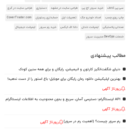
سی پی کالاف
خرید سرور اچ پی
طراحی سایت در مشهد
دستیاری
طراحی سایت در کرج
چاپ روی چسب
امداد خودرو جک
تعمیرات اپل
حسابداری رستوران
CoverTrader.com
صندلی پلاستیکی
ایمپلنت دندان
دلتا اف ایکس
خرید رم سرور
ایمپلنت دیجیتال
خدمات DevOps مدیریت سرور
مطالب پیشنهادی
دنیای شگفت‌انگیز کارتون و انیمیشن، رایگان و برای همه سنین کودک
بهترین اپلیکیشن دانلود رمان رایگان برای موبایل؛ باغ استور را از دست ندهید!
رپورتاژ آگهی
API اینستاگرام؛ دسترسی آسان، سریع و بدون محدودیت به اطلاعات اینستاگرام
رپورتاژ آگهی
رم سرور چیست؟ (اهمیت رم در سرور)
رپورتاژ آگهی