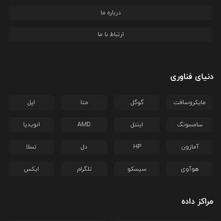
درباره ما
ارتباط با ما
دنیای فناوری
مایکروسافت
گوگل
متا
اپل
سامسونگ
اینتل
AMD
انویدیا
آمازون
HP
دل
تسلا
هوآوی
سیسکو
تلگرام
ایکس
مراکز داده