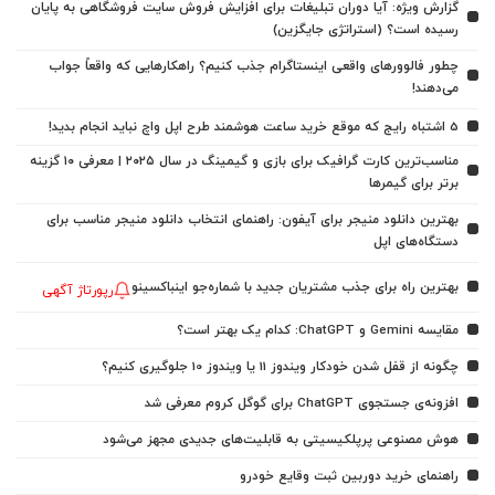
گزارش ویژه: آیا دوران تبلیغات برای افزایش فروش سایت فروشگاهی به پایان
رسیده است؟ (استراتژی جایگزین)
چطور فالوورهای واقعی اینستاگرام جذب کنیم؟ راهکارهایی که واقعاً جواب
می‌دهند!
5 اشتباه رایج که موقع خرید ساعت هوشمند طرح اپل واچ نباید انجام بدید!
مناسب‌ترین کارت گرافیک برای بازی و گیمینگ در سال ۲۰۲۵ | معرفی ۱۰ گزینه
برتر برای گیمرها
بهترین دانلود منیجر برای آیفون: راهنمای انتخاب دانلود منیجر مناسب برای
دستگاه‌های اپل
بهترین راه برای جذب مشتریان جدید با شماره‌جو اینباکسینو
رپورتاژ آگهی
مقایسه Gemini و ChatGPT: کدام یک بهتر است؟
چگونه از قفل شدن خودکار ویندوز 11 یا ویندوز 10 جلوگیری کنیم؟
افزونه‌ی جستجوی ChatGPT برای گوگل کروم معرفی شد
هوش مصنوعی پرپلکیسیتی به قابلیت‌های جدیدی مجهز می‌شود
راهنمای خرید دوربین ثبت وقایع خودرو