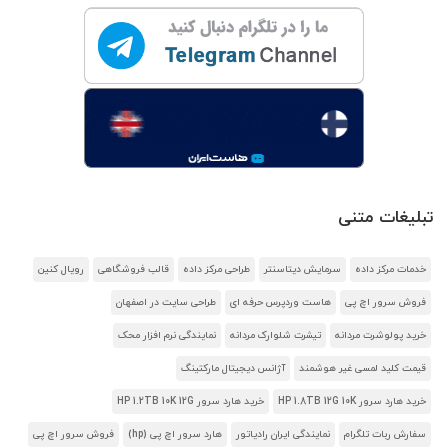
تبلیغات متنی
خدمات مرکز داده
سرمایش دیتاسنتر
طراحی مرکز داده
قالب فروشگاهی
رویال کنین
فروش سرور اچ پی
هاست وردپرس حرفه ای
طراحی سایت در اصفهان
خرید پولوشرت مردانه
تیشرت شلوارک مردانه
نمایندگی نرم افزار محک
قیمت کلید لمسی غیر هوشمند
آژانس دیجیتال مارکتینگ
خرید هارد سرور HP 1.8TB 12G 10K
خرید هارد سرور HP 1.2TB 10K 12G
سفارش ربات تلگرام
نمایندگی ایران رادیاتور
هارد سرور اچ پی (hp)
فروش سرور اچ پی