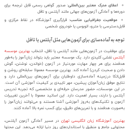
اعطای مدرک معتبر بین‌المللی
:
صدور گواهی رسمی قابل ترجمه برای
دوره‌ها و آمادگی آزمون‌های جهانی مانند آیلتس و تافل
موقعیت جغرافیایی مناسب
:
قرارگیری آموزشگاه در نقاط مرکزی و
قابل‌دسترسی با مترو، اتوبوس یا خودروی شخصی
توجه به آماده‌سازی برای آزمون‌هایی مثل آیلتس یا تافل
برای موفقیت در آزمون‌هایی مانند آیلتس یا تافل، انتخاب
بهترین موسسه
آیلتس
نقشی کلیدی دارد. یک موسسه معتبر باید بتواند زبان‌آموز را به‌طور
هدفمند برای هر چهار مهارت موردنیاز در آزمون (خواندن، نوشتن، گوش
دادن و صحبت کردن) آماده کند. بهترین موسسه معمولا سابقه‌ای روشن و
قابل‌اتکا درزمینه آماده‌سازی داوطلبان برای آزمون‌های بین‌المللی دارد و
نتایج موفق زبان‌آموزان پیشین، مهر تاییدی بر کیفیت آموزشی آن است.
در این موسسات، حضور مدرسان حرفه‌ای و متخصصی که تجربه تدریس
آیلتس را دارند، بسیار اهمیت دارد. این اساتید معمولا با آخرین تغییرات
آزمون و تکنیک‌های به‌روز آموزشی آشنا هستند و می‌توانند زبان‌آموز را
به‌صورت هدفمند و با تمرین‌های دقیق، برای کسب نمره بالا آماده کنند.
بهترین آموزشگاه زبان انگلیسی تهران
در مسیر آمادگی آزمون آیلتس،
محتوایی جامع و منطبق با استانداردهای روز دنیا ارائه می‌دهد. این محتوا