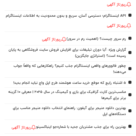
رپورتاژ آگهی
API اینستاگرام؛ دسترسی آسان، سریع و بدون محدودیت به اطلاعات اینستاگرام
رپورتاژ آگهی
رم سرور چیست؟ (اهمیت رم در سرور)
رپورتاژ آگهی
گزارش ویژه: آیا دوران تبلیغات برای افزایش فروش سایت فروشگاهی به پایان
رسیده است؟ (استراتژی جایگزین)
چطور فالوورهای واقعی اینستاگرام جذب کنیم؟ راهکارهایی که واقعاً جواب
می‌دهند!
5 اشتباه رایج که موقع خرید ساعت هوشمند طرح اپل واچ نباید انجام بدید!
مناسب‌ترین کارت گرافیک برای بازی و گیمینگ در سال ۲۰۲۵ | معرفی ۱۰ گزینه
برتر برای گیمرها
بهترین دانلود منیجر برای آیفون: راهنمای انتخاب دانلود منیجر مناسب برای
دستگاه‌های اپل
بهترین راه برای جذب مشتریان جدید با شماره‌جو اینباکسینو
رپورتاژ آگهی