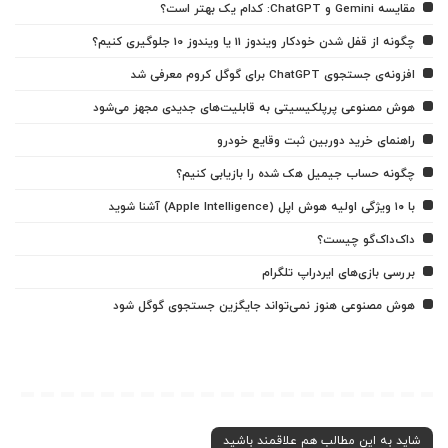
مقایسه Gemini و ChatGPT: کدام یک بهتر است؟
چگونه از قفل شدن خودکار ویندوز 11 یا ویندوز 10 جلوگیری کنیم؟
افزونه‌ی جستجوی ChatGPT برای گوگل کروم معرفی شد
هوش مصنوعی پرپلکیسیتی به قابلیت‌های جدیدی مجهز می‌شود
راهنمای خرید دوربین ثبت وقایع خودرو
چگونه حساب جیمیل هک شده را بازیابی کنیم؟
با ۱۰ ویژگی اولیه هوش اپل (Apple Intelligence) آشنا شوید
داک‌داک‌گو چیست؟
بررسی بازی‌های ایردراپ تلگرام
هوش مصنوعی هنوز نمی‌تواند جایگزین جستجوی گوگل شود
شاید به این مطالب هم علاقمند باشید