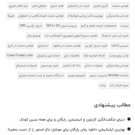
طراحی سایت
آنریل انجین
خرید بذر بادمجان
هارد سرور
مبلمان باغی
میز ناهار خوری
صندلی پلاستیکی
بهترین دکتر زیبایی کرمانشاه
طراحی سایت فروشگاهی در اصفهان
هیرکا
پرینت
محصولات انیمه، فیلم و گیم
بررسی سرور DL380 G11
سرور اچ پی (HP)
خرید لپ تاپ استوک
تعمیر سریع آیفون تصویری | کوماکس لند
ویدیو وال
سی پی کالاف
خرید سرور اچ پی
طراحی سایت در مشهد
دستیاری
طراحی سایت در کرج
چاپ روی چسب
امداد خودرو جک
تعمیرات اپل
حسابداری رستوران
CoverTrader.com
صندلی پلاستیکی
ایمپلنت دندان
دلتا اف ایکس
خرید رم سرور
ایمپلنت دیجیتال
خدمات DevOps مدیریت سرور
انیمیشن چینی
دستگاه ذخیره و ثبت شماره مشتری
دوره فرانت اند
پالت
مطالب پیشنهادی
دنیای شگفت‌انگیز کارتون و انیمیشن، رایگان و برای همه سنین کودک
بهترین اپلیکیشن دانلود رمان رایگان برای موبایل؛ باغ استور را از دست ندهید!