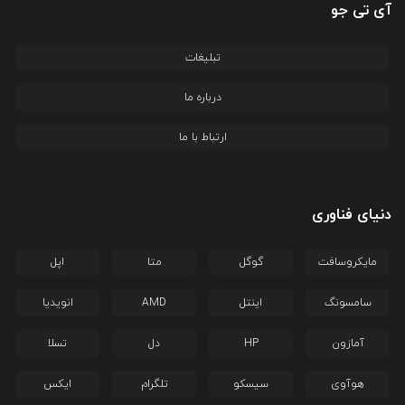
آی تی جو
تبلیغات
درباره ما
ارتباط با ما
دنیای فناوری
مایکروسافت
گوگل
متا
اپل
سامسونگ
اینتل
AMD
انویدیا
آمازون
HP
دل
تسلا
هوآوی
سیسکو
تلگرام
ایکس