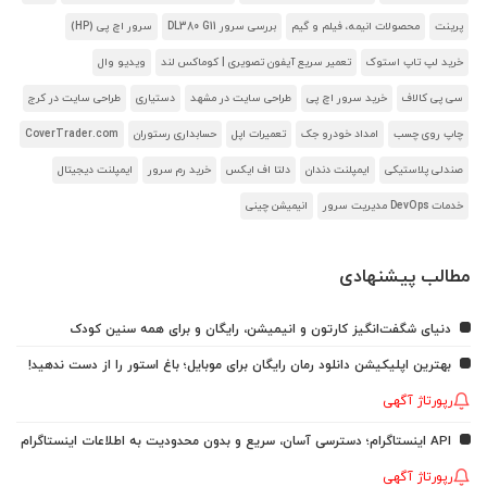
پرینت
محصولات انیمه، فیلم و گیم
بررسی سرور DL380 G11
سرور اچ پی (HP)
خرید لپ تاپ استوک
تعمیر سریع آیفون تصویری | کوماکس لند
ویدیو وال
سی پی کالاف
خرید سرور اچ پی
طراحی سایت در مشهد
دستیاری
طراحی سایت در کرج
چاپ روی چسب
امداد خودرو جک
تعمیرات اپل
حسابداری رستوران
CoverTrader.com
صندلی پلاستیکی
ایمپلنت دندان
دلتا اف ایکس
خرید رم سرور
ایمپلنت دیجیتال
خدمات DevOps مدیریت سرور
انیمیشن چینی
مطالب پیشنهادی
دنیای شگفت‌انگیز کارتون و انیمیشن، رایگان و برای همه سنین کودک
بهترین اپلیکیشن دانلود رمان رایگان برای موبایل؛ باغ استور را از دست ندهید!
رپورتاژ آگهی
API اینستاگرام؛ دسترسی آسان، سریع و بدون محدودیت به اطلاعات اینستاگرام
رپورتاژ آگهی