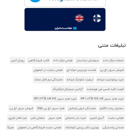
تبلیغات متنی
خدمات مرکز داده
سرمایش دیتاسنتر
طراحی مرکز داده
قالب فروشگاهی
رویال کنین
فروش سرور اچ پی
هاست وردپرس حرفه ای
طراحی سایت در اصفهان
خرید پولوشرت مردانه
تیشرت شلوارک مردانه
نمایندگی نرم افزار محک
قیمت کلید لمسی غیر هوشمند
آژانس دیجیتال مارکتینگ
خرید هارد سرور HP 1.8TB 12G 10K
خرید هارد سرور HP 1.2TB 10K 12G
سفارش ربات تلگرام
نمایندگی ایران رادیاتور
هارد سرور اچ پی (hp)
فروش سرور اچ پی
طراحی سایت
آنریل انجین
خرید بذر بادمجان
هارد سرور
مبلمان باغی
میز ناهار خوری
صندلی پلاستیکی
بهترین دکتر زیبایی کرمانشاه
طراحی سایت فروشگاهی در اصفهان
هیرکا