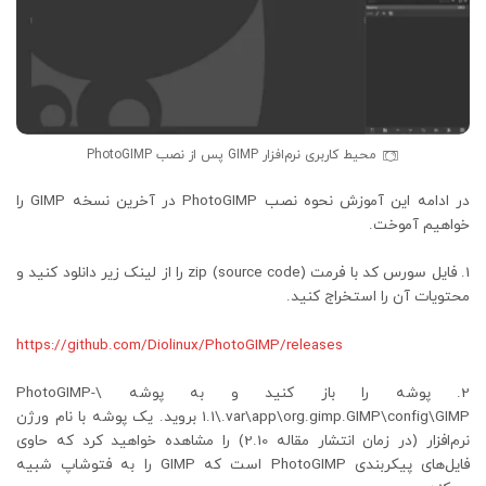
محیط کاربری نرم‌افزار GIMP پس از نصب PhotoGIMP
در ادامه این آموزش نحوه نصب PhotoGIMP در آخرین نسخه GIMP را
خواهیم آموخت.
فایل سورس کد با فرمت zip (source code) را از لینک زیر دانلود کنید و
محتویات آن را استخراج کنید.
https://github.com/Diolinux/PhotoGIMP/releases
پوشه را باز کنید و به پوشه \PhotoGIMP-
1.1\.var\app\org.gimp.GIMP\config\GIMP بروید. یک پوشه با نام ورژن
نرم‌افزار (در زمان انتشار مقاله 2.10) را مشاهده خواهید کرد که حاوی
فایل‌های پیکربندی PhotoGIMP است که GIMP را به فتوشاپ شبیه