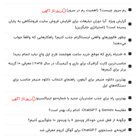
رم سرور چیست؟ (اهمیت رم در سرور)
رپورتاژ آگهی
گزارش ویژه: آیا دوران تبلیغات برای افزایش فروش سایت فروشگاهی به پایان
رسیده است؟ (استراتژی جایگزین)
چطور فالوورهای واقعی اینستاگرام جذب کنیم؟ راهکارهایی که واقعاً جواب
می‌دهند!
5 اشتباه رایج که موقع خرید ساعت هوشمند طرح اپل واچ نباید انجام بدید!
مناسب‌ترین کارت گرافیک برای بازی و گیمینگ در سال ۲۰۲۵ | معرفی ۱۰ گزینه
برتر برای گیمرها
بهترین دانلود منیجر برای آیفون: راهنمای انتخاب دانلود منیجر مناسب برای
دستگاه‌های اپل
بهترین راه برای جذب مشتریان جدید با شماره‌جو اینباکسینو
رپورتاژ آگهی
مقایسه Gemini و ChatGPT: کدام یک بهتر است؟
چگونه از قفل شدن خودکار ویندوز 11 یا ویندوز 10 جلوگیری کنیم؟
افزونه‌ی جستجوی ChatGPT برای گوگل کروم معرفی شد