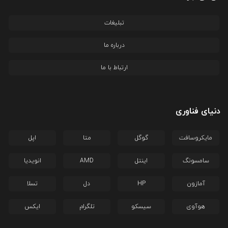
تبلیغات
درباره ما
ارتباط با ما
دنیای فناوری
مایکروسافت
گوگل
متا
اپل
سامسونگ
اینتل
AMD
انویدیا
آمازون
HP
دل
تسلا
هوآوی
سیسکو
تلگرام
ایکس