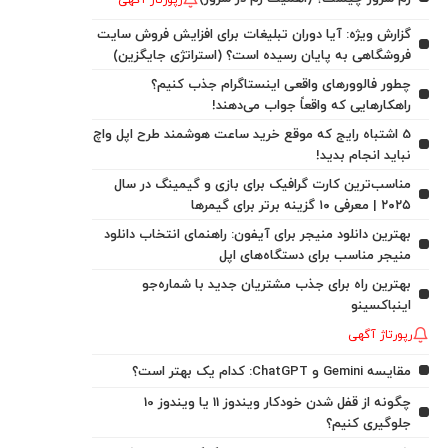
رپورتاژ آگهی
گزارش ویژه: آیا دوران تبلیغات برای افزایش فروش سایت
فروشگاهی به پایان رسیده است؟ (استراتژی جایگزین)
چطور فالوورهای واقعی اینستاگرام جذب کنیم؟
راهکارهایی که واقعاً جواب می‌دهند!
5 اشتباه رایج که موقع خرید ساعت هوشمند طرح اپل واچ
نباید انجام بدید!
مناسب‌ترین کارت گرافیک برای بازی و گیمینگ در سال
۲۰۲۵ | معرفی ۱۰ گزینه برتر برای گیمرها
بهترین دانلود منیجر برای آیفون: راهنمای انتخاب دانلود
منیجر مناسب برای دستگاه‌های اپل
بهترین راه برای جذب مشتریان جدید با شماره‌جو
اینباکسینو
رپورتاژ آگهی
مقایسه Gemini و ChatGPT: کدام یک بهتر است؟
چگونه از قفل شدن خودکار ویندوز 11 یا ویندوز 10
جلوگیری کنیم؟