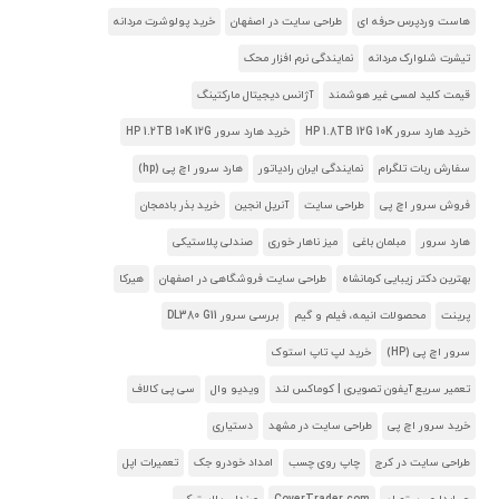
هاست وردپرس حرفه ای
طراحی سایت در اصفهان
خرید پولوشرت مردانه
تیشرت شلوارک مردانه
نمایندگی نرم افزار محک
قیمت کلید لمسی غیر هوشمند
آژانس دیجیتال مارکتینگ
خرید هارد سرور HP 1.8TB 12G 10K
خرید هارد سرور HP 1.2TB 10K 12G
سفارش ربات تلگرام
نمایندگی ایران رادیاتور
هارد سرور اچ پی (hp)
فروش سرور اچ پی
طراحی سایت
آنریل انجین
خرید بذر بادمجان
هارد سرور
مبلمان باغی
میز ناهار خوری
صندلی پلاستیکی
بهترین دکتر زیبایی کرمانشاه
طراحی سایت فروشگاهی در اصفهان
هیرکا
پرینت
محصولات انیمه، فیلم و گیم
بررسی سرور DL380 G11
سرور اچ پی (HP)
خرید لپ تاپ استوک
تعمیر سریع آیفون تصویری | کوماکس لند
ویدیو وال
سی پی کالاف
خرید سرور اچ پی
طراحی سایت در مشهد
دستیاری
طراحی سایت در کرج
چاپ روی چسب
امداد خودرو جک
تعمیرات اپل