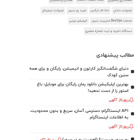
حسابداری رستوران
CoverTrader.com
صندلی پلاستیکی
ایمپلنت دندان
دلتا اف ایکس
خرید رم سرور
ایمپلنت دیجیتال
خدمات DevOps مدیریت سرور
انیمیشن چینی
دستگاه ذخیره و ثبت شماره مشتری
مطالب پیشنهادی
دنیای شگفت‌انگیز کارتون و انیمیشن، رایگان و برای همه
سنین کودک
بهترین اپلیکیشن دانلود رمان رایگان برای موبایل؛ باغ
استور را از دست ندهید!
رپورتاژ آگهی
API اینستاگرام؛ دسترسی آسان، سریع و بدون محدودیت
به اطلاعات اینستاگرام
رپورتاژ آگهی
رم سرور چیست؟ (اهمیت رم در سرور)