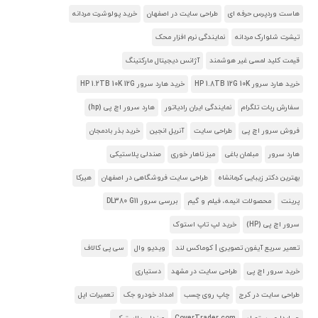
هاست وردپرس حرفه ای
طراحی سایت در اصفهان
خرید پولوشرت مردانه
تیشرت شلوارک مردانه
نمایندگی نرم افزار محک
قیمت کلید لمسی غیر هوشمند
آژانس دیجیتال مارکتینگ
خرید هارد سرور HP 1.8TB 12G 10K
خرید هارد سرور HP 1.2TB 10K 12G
سفارش ربات تلگرام
نمایندگی ایران رادیاتور
هارد سرور اچ پی (hp)
فروش سرور اچ پی
طراحی سایت
آنریل انجین
خرید بذر بادمجان
هارد سرور
مبلمان باغی
میز ناهار خوری
صندلی پلاستیکی
بهترین دکتر زیبایی کرمانشاه
طراحی سایت فروشگاهی در اصفهان
هیرکا
پرینت
محصولات انیمه، فیلم و گیم
بررسی سرور DL380 G11
سرور اچ پی (HP)
خرید لپ تاپ استوک
تعمیر سریع آیفون تصویری | کوماکس لند
ویدیو وال
سی پی کالاف
خرید سرور اچ پی
طراحی سایت در مشهد
دستیاری
طراحی سایت در کرج
چاپ روی چسب
امداد خودرو جک
تعمیرات اپل