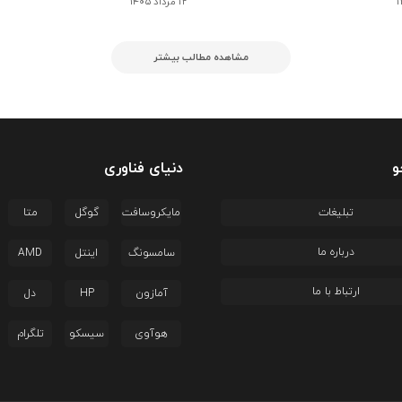
۱۲ مرداد ۱۴۰۵
مشاهده مطالب بیشتر
و
دنیای فناوری
تبلیغات
مایکروسافت
گوگل
متا
درباره ما
سامسونگ
اینتل
AMD
ارتباط با ما
آمازون
HP
دل
هوآوی
سیسکو
تلگرام