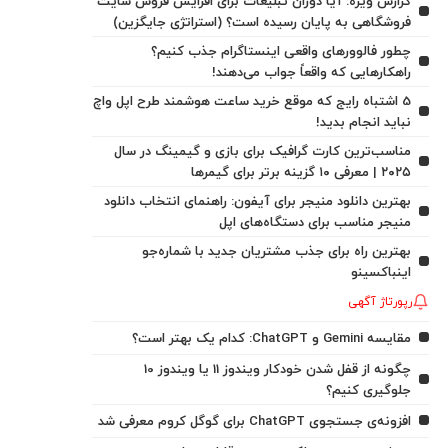
گزارش ویژه: آیا دوران تبلیغات برای افزایش فروش سایت
فروشگاهی به پایان رسیده است؟ (استراتژی جایگزین)
چطور فالوورهای واقعی اینستاگرام جذب کنیم؟
راهکارهایی که واقعاً جواب می‌دهند!
5 اشتباه رایج که موقع خرید ساعت هوشمند طرح اپل واچ
نباید انجام بدید!
مناسب‌ترین کارت گرافیک برای بازی و گیمینگ در سال
۲۰۲۵ | معرفی ۱۰ گزینه برتر برای گیمرها
بهترین دانلود منیجر برای آیفون: راهنمای انتخاب دانلود
منیجر مناسب برای دستگاه‌های اپل
بهترین راه برای جذب مشتریان جدید با شماره‌جو
اینباکسینو
رپورتاژ آگهی
مقایسه Gemini و ChatGPT: کدام یک بهتر است؟
چگونه از قفل شدن خودکار ویندوز 11 یا ویندوز 10
جلوگیری کنیم؟
افزونه‌ی جستجوی ChatGPT برای گوگل کروم معرفی شد