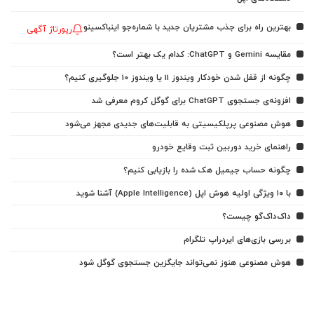
بهترین راه برای جذب مشتریان جدید با شماره‌جو اینباکسینو
رپورتاژ آگهی
مقایسه Gemini و ChatGPT: کدام یک بهتر است؟
چگونه از قفل شدن خودکار ویندوز 11 یا ویندوز 10 جلوگیری کنیم؟
افزونه‌ی جستجوی ChatGPT برای گوگل کروم معرفی شد
هوش مصنوعی پرپلکیسیتی به قابلیت‌های جدیدی مجهز می‌شود
راهنمای خرید دوربین ثبت وقایع خودرو
چگونه حساب جیمیل هک شده را بازیابی کنیم؟
با ۱۰ ویژگی اولیه هوش اپل (Apple Intelligence) آشنا شوید
داک‌داک‌گو چیست؟
بررسی بازی‌های ایردراپ تلگرام
هوش مصنوعی هنوز نمی‌تواند جایگزین جستجوی گوگل شود