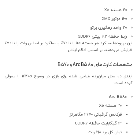
۲۰ هسته Xe
۱۶۰ موتور XMX
۲۰ واحد رهگیری پرتو
رابط حافظه ۱۹۲ بیتی GDDR6
این بهبودها عملکرد هر هسته Xe را تا ۷۰٪ و عملکرد بر اساس وات را تا ۵۰٪
افزایش می‌دهند، بر اساس اعلام اینتل.
مشخصات کارت‌های Arc B580 و B570
اینتل دو مدل میان‌رده طراحی شده برای بازی در وضوح ۱۴۴۰p را معرفی
کرده است:
Arc B580
۲۰ هسته Xe
فرکانس گرافیکی ۲۶۷۰ مگاهرتز
۱۲ گیگابایت حافظه GDDR6
توان کل برد ۱۹۰ وات