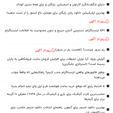
دنیای شگفت‌انگیز کارتون و انیمیشن، رایگان و برای همه سنین کودک
بهترین اپلیکیشن دانلود رمان رایگان برای موبایل؛ باغ استور را از دست ندهید!
رپورتاژ آگهی
API اینستاگرام؛ دسترسی آسان، سریع و بدون محدودیت به اطلاعات اینستاگرام
رپورتاژ آگهی
رم سرور چیست؟ (اهمیت رم در سرور)
رپورتاژ آگهی
گزارش ویژه: آیا دوران تبلیغات برای افزایش فروش سایت فروشگاهی به پایان
رسیده است؟ (استراتژی جایگزین)
چطور فالوورهای واقعی اینستاگرام جذب کنیم؟ راهکارهایی که واقعاً جواب
می‌دهند!
5 اشتباه رایج که موقع خرید ساعت هوشمند طرح اپل واچ نباید انجام بدید!
مناسب‌ترین کارت گرافیک برای بازی و گیمینگ در سال ۲۰۲۵ | معرفی ۱۰ گزینه
برتر برای گیمرها
بهترین دانلود منیجر برای آیفون: راهنمای انتخاب دانلود منیجر مناسب برای
دستگاه‌های اپل