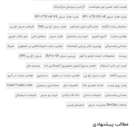
قیمت کلید لمسی غیر هوشمند
آژانس دیجیتال مارکتینگ
خرید هارد سرور HP 1.8TB 12G 10K
خرید هارد سرور HP 1.2TB 10K 12G
سفارش ربات تلگرام
نمایندگی ایران رادیاتور
هارد سرور اچ پی (hp)
فروش سرور اچ پی
طراحی سایت
آنریل انجین
خرید بذر بادمجان
هارد سرور
مبلمان باغی
میز ناهار خوری
صندلی پلاستیکی
بهترین دکتر زیبایی کرمانشاه
طراحی سایت فروشگاهی در اصفهان
هیرکا
پرینت
محصولات انیمه، فیلم و گیم
بررسی سرور DL380 G11
سرور اچ پی (HP)
خرید لپ تاپ استوک
تعمیر سریع آیفون تصویری | کوماکس لند
ویدیو وال
سی پی کالاف
خرید سرور اچ پی
طراحی سایت در مشهد
دستیاری
طراحی سایت در کرج
چاپ روی چسب
امداد خودرو جک
تعمیرات اپل
حسابداری رستوران
CoverTrader.com
صندلی پلاستیکی
ایمپلنت دندان
دلتا اف ایکس
خرید رم سرور
ایمپلنت دیجیتال
خدمات DevOps مدیریت سرور
انیمیشن چینی
مطالب پیشنهادی