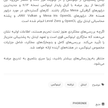
کارت‌ها از روز عرضه با کرنل پایدار لینوکس نسخه ۶/۱۲ و جدیدترین
درایورهای گرافیکی Mesa سازگار باشند. کارهای گسترده‌ای در مورد درایور
هسته Xe، درایورهای Mesa Iris OpenGL و ANV Vulkan، و پشته
محاسباتی اینتل برای OpenCL و Level Zero انجام شده است.
اگرچه بررسی‌های عملکردی هنوز تحت تحریم هستند، اطلاعات اولیه نشان
می‌دهند که سازگاری لینوکس قوی است و تعهد اینتل به پشتیبانی متن‌باز
را تأیید می‌کند. بررسی‌های کامل و بنچمارک‌های عملکرد، شامل جزئیات
مخصوص لینوکس، در هفته‌های آینده ارائه خواهد شد.
منتظر به‌روزرسانی‌های بیشتر باشید، زیرا سری بتلمیج به تدریج عرضه
می‌شود.
اینتل
تراشه
لینوکس
موضوع
PHORONIX
منبع