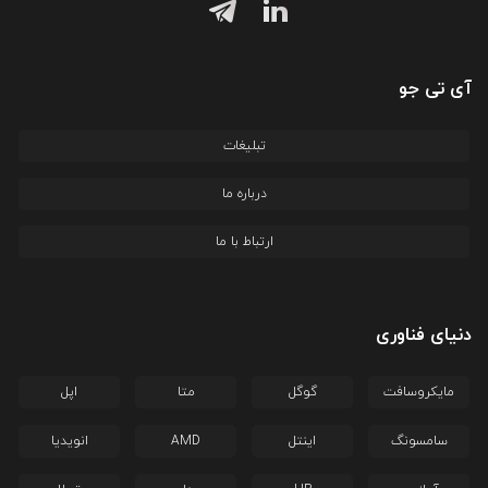
آی تی جو
تبلیغات
درباره ما
ارتباط با ما
دنیای فناوری
مایکروسافت
گوگل
متا
اپل
سامسونگ
اینتل
AMD
انویدیا