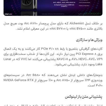
بر خلاف نسل Alchemist که دارای مدل پرچمدار Arc A770 بود، هیچ مدل
بالاتری مانند «Arc B750» یا «Arc B770» در این معرفی اعلام نشد.
ویژگی‌ها و سازگاری
کارت‌های گرافیکی بتلمیج با رابط PCIe 4/0 x8 کار می‌کنند و به یک اتصال
برق PCI Express 8 پین نیاز دارند. این کارت‌ها از شتاب سخت‌افزاری برای
AV1، HEVC، AVC، VP9 و XAVC-H پشتیبانی می‌کنند اما VVC که در Lunar
Lake وجود دارد، پشتیبانی نمی‌شود.
بنچمارک‌های داخلی اینتل نشان می‌دهند که Arc B580 در سیستم‌های
ویندوزی ۲۴٪ سریع‌تر از Arc A750 و ۱۰٪ سریع‌تر از NVIDIA GeForce RTX
4060 است.
پشتیبانی متن‌باز لینوکس
اینتل پشتیبانی از لینوکس را در اولویت قرار داده و انتظار می‌رود این