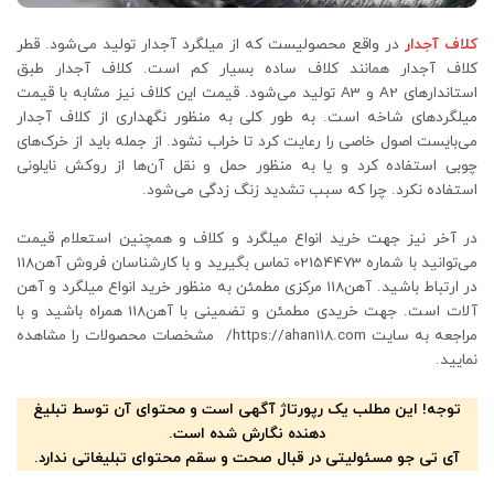
کلاف آجدار
در واقع محصولیست که از میلگرد آجدار تولید می‌شود. قطر
کلاف آجدار همانند کلاف ساده بسیار کم است. کلاف آجدار طبق
استاندارهای A2 و A3 تولید می‌شود. قیمت این کلاف نیز مشابه با قیمت
میلگردهای شاخه است. به طور کلی به منظور نگهداری از کلاف آجدار
می‌بایست اصول خاصی را رعایت کرد تا خراب نشود. از جمله باید از خرک‌های
چوبی استفاده کرد و یا به منظور حمل و نقل آن‌ها از روکش نایلونی
استفاده نکرد. چرا که سبب تشدید زنگ زدگی می‌شود.
در آخر نیز جهت خرید انواع میلگرد و کلاف و همچنین استعلام قیمت
می‌توانید با شماره 02154473 تماس بگیرید و با کارشناسان فروش آهن118
در ارتباط باشید. آهن118 مرکزی مطمئن به منظور خرید انواع میلگرد و آهن
آلات است. جهت خریدی مطمئن و تضمینی با آهن118 همراه باشید و با
مراجعه به سایت https://ahan118.com/ مشخصات محصولات را مشاهده
نمایید.
توجه! این مطلب یک رپورتاژ آگهی است و محتوای آن توسط تبلیغ
دهنده نگارش شده است.
آی تی جو مسئولیتی در قبال صحت و سقم محتوای تبلیغاتی ندارد.