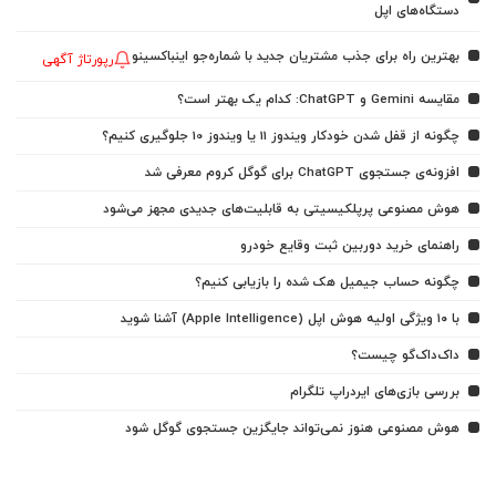
دستگاه‌های اپل
بهترین راه برای جذب مشتریان جدید با شماره‌جو اینباکسینو
رپورتاژ آگهی
مقایسه Gemini و ChatGPT: کدام یک بهتر است؟
چگونه از قفل شدن خودکار ویندوز 11 یا ویندوز 10 جلوگیری کنیم؟
افزونه‌ی جستجوی ChatGPT برای گوگل کروم معرفی شد
هوش مصنوعی پرپلکیسیتی به قابلیت‌های جدیدی مجهز می‌شود
راهنمای خرید دوربین ثبت وقایع خودرو
چگونه حساب جیمیل هک شده را بازیابی کنیم؟
با ۱۰ ویژگی اولیه هوش اپل (Apple Intelligence) آشنا شوید
داک‌داک‌گو چیست؟
بررسی بازی‌های ایردراپ تلگرام
هوش مصنوعی هنوز نمی‌تواند جایگزین جستجوی گوگل شود