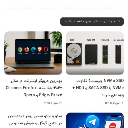
شاید به این مطالب هم علاقمند باشید
NVMe SSD چیست؟ تفاوت
بهترین مرورگر اینترنت در سال
NVMe با SATA SSD و HDD +
۲۰۲۶؛ مقایسه Chrome، Firefox،
راهنمای خرید
Edge، Brave و Opera
۱۷ مرداد ۱۴۰۵
۱۷ مرداد ۱۴۰۵
سئو و جئو مسیر بهتر دیده‌شدن
در نتایج گوگل و هوش مصنوعی