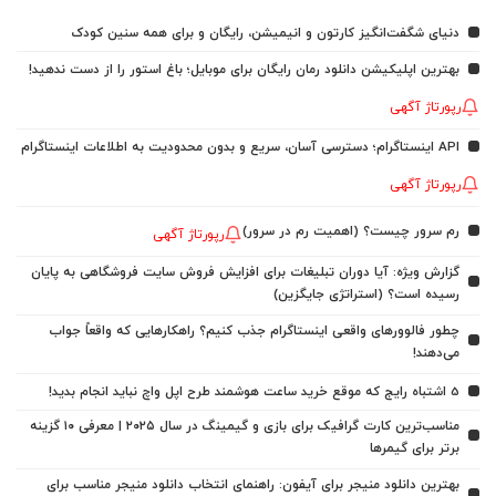
دنیای شگفت‌انگیز کارتون و انیمیشن، رایگان و برای همه سنین کودک
بهترین اپلیکیشن دانلود رمان رایگان برای موبایل؛ باغ استور را از دست ندهید!
رپورتاژ آگهی
API اینستاگرام؛ دسترسی آسان، سریع و بدون محدودیت به اطلاعات اینستاگرام
رپورتاژ آگهی
رم سرور چیست؟ (اهمیت رم در سرور)
رپورتاژ آگهی
گزارش ویژه: آیا دوران تبلیغات برای افزایش فروش سایت فروشگاهی به پایان
رسیده است؟ (استراتژی جایگزین)
چطور فالوورهای واقعی اینستاگرام جذب کنیم؟ راهکارهایی که واقعاً جواب
می‌دهند!
5 اشتباه رایج که موقع خرید ساعت هوشمند طرح اپل واچ نباید انجام بدید!
مناسب‌ترین کارت گرافیک برای بازی و گیمینگ در سال ۲۰۲۵ | معرفی ۱۰ گزینه
برتر برای گیمرها
بهترین دانلود منیجر برای آیفون: راهنمای انتخاب دانلود منیجر مناسب برای