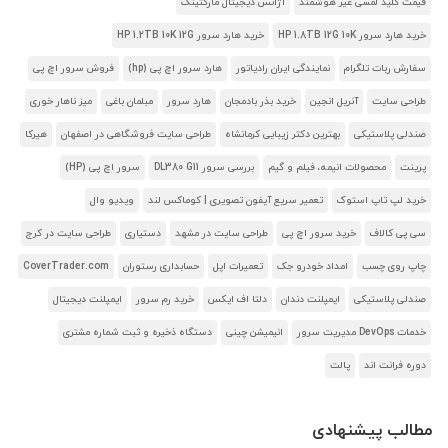
قیمت کلید لمسی غیر هوشمند
آژانس دیجیتال مارکتینگ
خرید هارد سرور HP 1.8TB 12G 10K
خرید هارد سرور HP 1.2TB 10K 12G
سفارش ربات تلگرام
نمایندگی ایران رادیاتور
هارد سرور اچ پی (hp)
فروش سرور اچ پی
طراحی سایت
آنریل انجین
خرید بذر بادمجان
هارد سرور
مبلمان باغی
میز ناهار خوری
صندلی پلاستیکی
بهترین دکتر زیبایی کرمانشاه
طراحی سایت فروشگاهی در اصفهان
هیرکا
پرینت
محصولات انیمه، فیلم و گیم
بررسی سرور DL380 G11
سرور اچ پی (HP)
خرید لپ تاپ استوک
تعمیر سریع آیفون تصویری | کوماکس لند
ویدیو وال
سی پی کالاف
خرید سرور اچ پی
طراحی سایت در مشهد
دستیاری
طراحی سایت در کرج
چاپ روی چسب
امداد خودرو جک
تعمیرات اپل
حسابداری رستوران
CoverTrader.com
صندلی پلاستیکی
ایمپلنت دندان
دلتا اف ایکس
خرید رم سرور
ایمپلنت دیجیتال
خدمات DevOps مدیریت سرور
انیمیشن چینی
دستگاه ذخیره و ثبت شماره مشتری
دوره فرانت اند
پالت
مطالب پیشنهادی