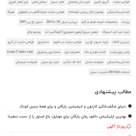
طراحی سایت
آنریل انجین
خرید بذر بادمجان
هارد سرور
مبلمان باغی
میز ناهار خوری
صندلی پلاستیکی
بهترین دکتر زیبایی کرمانشاه
طراحی سایت فروشگاهی در اصفهان
هیرکا
پرینت
محصولات انیمه، فیلم و گیم
بررسی سرور DL380 G11
سرور اچ پی (HP)
خرید لپ تاپ استوک
تعمیر سریع آیفون تصویری | کوماکس لند
ویدیو وال
سی پی کالاف
خرید سرور اچ پی
طراحی سایت در مشهد
دستیاری
طراحی سایت در کرج
چاپ روی چسب
امداد خودرو جک
تعمیرات اپل
حسابداری رستوران
CoverTrader.com
صندلی پلاستیکی
ایمپلنت دندان
دلتا اف ایکس
خرید رم سرور
ایمپلنت دیجیتال
خدمات DevOps مدیریت سرور
مطالب پیشنهادی
دنیای شگفت‌انگیز کارتون و انیمیشن، رایگان و برای همه سنین کودک
بهترین اپلیکیشن دانلود رمان رایگان برای موبایل؛ باغ استور را از دست ندهید!
رپورتاژ آگهی