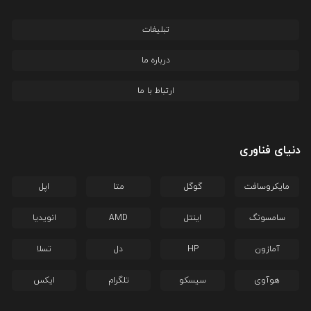
تبلیغات
درباره ما
ارتباط با ما
دنیای فناوری
مایکروسافت
گوگل
متا
اپل
سامسونگ
اینتل
AMD
انویدیا
آمازون
HP
دل
تسلا
هوآوی
سیسکو
تلگرام
ایکس