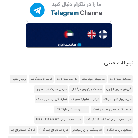
تبلیغات متنی
خدمات مرکز داده
سرمایش دیتاسنتر
طراحی مرکز داده
قالب فروشگاهی
رویال کنین
فروش سرور اچ پی
هاست وردپرس حرفه ای
طراحی سایت در اصفهان
خرید پولوشرت مردانه
تیشرت شلوارک مردانه
نمایندگی نرم افزار محک
قیمت کلید لمسی غیر هوشمند
آژانس دیجیتال مارکتینگ
خرید هارد سرور HP 1.8TB 12G 10K
خرید هارد سرور HP 1.2TB 10K 12G
سفارش ربات تلگرام
نمایندگی ایران رادیاتور
هارد سرور اچ پی (hp)
فروش سرور اچ پی