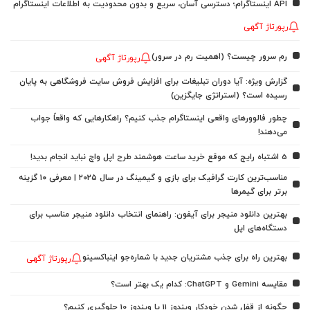
API اینستاگرام؛ دسترسی آسان، سریع و بدون محدودیت به اطلاعات اینستاگرام
رپورتاژ آگهی
رم سرور چیست؟ (اهمیت رم در سرور)
رپورتاژ آگهی
گزارش ویژه: آیا دوران تبلیغات برای افزایش فروش سایت فروشگاهی به پایان
رسیده است؟ (استراتژی جایگزین)
چطور فالوورهای واقعی اینستاگرام جذب کنیم؟ راهکارهایی که واقعاً جواب
می‌دهند!
5 اشتباه رایج که موقع خرید ساعت هوشمند طرح اپل واچ نباید انجام بدید!
مناسب‌ترین کارت گرافیک برای بازی و گیمینگ در سال ۲۰۲۵ | معرفی ۱۰ گزینه
برتر برای گیمرها
بهترین دانلود منیجر برای آیفون: راهنمای انتخاب دانلود منیجر مناسب برای
دستگاه‌های اپل
بهترین راه برای جذب مشتریان جدید با شماره‌جو اینباکسینو
رپورتاژ آگهی
مقایسه Gemini و ChatGPT: کدام یک بهتر است؟
چگونه از قفل شدن خودکار ویندوز 11 یا ویندوز 10 جلوگیری کنیم؟