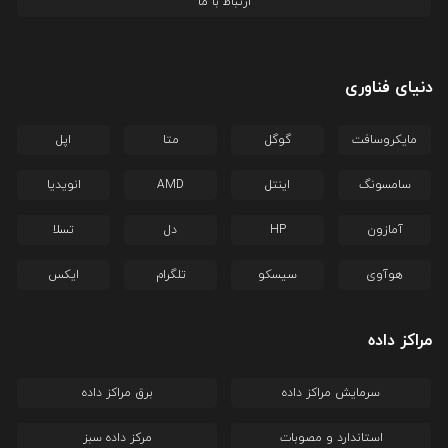
ارتباط با ما
دنیای فناوری
مایکروسافت
گوگل
متا
اپل
سامسونگ
اینتل
AMD
انویدیا
آمازون
HP
دل
تسلا
هوآوی
سیسکو
تلگرام
ایکس
مراکز داده
سرمایش مراکز داده
برق مراکز داده
استاندارد و مصوبات
مرکز داده سبز