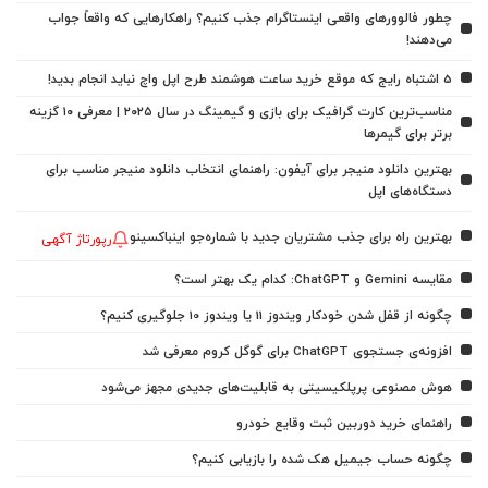
چطور فالوورهای واقعی اینستاگرام جذب کنیم؟ راهکارهایی که واقعاً جواب
می‌دهند!
5 اشتباه رایج که موقع خرید ساعت هوشمند طرح اپل واچ نباید انجام بدید!
مناسب‌ترین کارت گرافیک برای بازی و گیمینگ در سال ۲۰۲۵ | معرفی ۱۰ گزینه
برتر برای گیمرها
بهترین دانلود منیجر برای آیفون: راهنمای انتخاب دانلود منیجر مناسب برای
دستگاه‌های اپل
بهترین راه برای جذب مشتریان جدید با شماره‌جو اینباکسینو
رپورتاژ آگهی
مقایسه Gemini و ChatGPT: کدام یک بهتر است؟
چگونه از قفل شدن خودکار ویندوز 11 یا ویندوز 10 جلوگیری کنیم؟
افزونه‌ی جستجوی ChatGPT برای گوگل کروم معرفی شد
هوش مصنوعی پرپلکیسیتی به قابلیت‌های جدیدی مجهز می‌شود
راهنمای خرید دوربین ثبت وقایع خودرو
چگونه حساب جیمیل هک شده را بازیابی کنیم؟