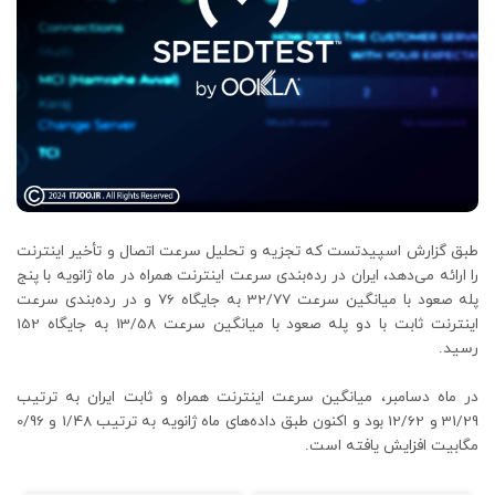
طبق گزارش اسپیدتست که تجزیه و تحلیل سرعت اتصال و تأخیر اینترنت
را ارائه می‌دهد، ایران در رده‌بندی سرعت اینترنت همراه در ماه ژانویه با پنج
پله صعود با میانگین سرعت 32/77 به جایگاه 76 و در رده‌بندی سرعت
اینترنت ثابت با دو پله صعود با میانگین سرعت 13/58 به جایگاه 152
رسید.
در ماه دسامبر، میانگین سرعت اینترنت همراه و ثابت ایران به ترتیب
31/29 و 12/62 بود و اکنون طبق داده‌های ماه ژانویه به ترتیب 1/48 و 0/96
مگابیت افزایش یافته است.