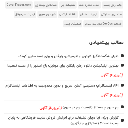
چاپ روی چسب
امداد خودرو جک
تعمیرات اپل
حسابداری رستوران
CoverTrader.com
صندلی پلاستیکی
ایمپلنت دندان
دلتا اف ایکس
خرید رم سرور
ایمپلنت دیجیتال
خدمات DevOps مدیریت سرور
انیمیشن چینی
مطالب پیشنهادی
دنیای شگفت‌انگیز کارتون و انیمیشن، رایگان و برای همه سنین کودک
بهترین اپلیکیشن دانلود رمان رایگان برای موبایل؛ باغ استور را از دست ندهید!
رپورتاژ آگهی
API اینستاگرام؛ دسترسی آسان، سریع و بدون محدودیت به اطلاعات اینستاگرام
رپورتاژ آگهی
رم سرور چیست؟ (اهمیت رم در سرور)
رپورتاژ آگهی
گزارش ویژه: آیا دوران تبلیغات برای افزایش فروش سایت فروشگاهی به پایان
رسیده است؟ (استراتژی جایگزین)