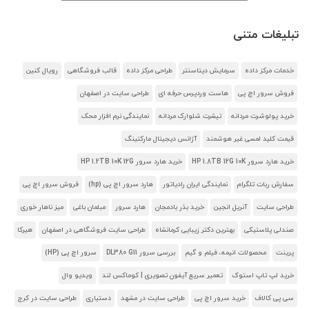
تبلیغات متنی
خدمات مرکز داده
سرمایش دیتاسنتر
طراحی مرکز داده
قالب فروشگاهی
رویال کنین
فروش سرور اچ پی
هاست وردپرس حرفه ای
طراحی سایت در اصفهان
خرید پولوشرت مردانه
تیشرت شلوارک مردانه
نمایندگی نرم افزار محک
قیمت کلید لمسی غیر هوشمند
آژانس دیجیتال مارکتینگ
خرید هارد سرور HP 1.8TB 12G 10K
خرید هارد سرور HP 1.2TB 10K 12G
سفارش ربات تلگرام
نمایندگی ایران رادیاتور
هارد سرور اچ پی (hp)
فروش سرور اچ پی
طراحی سایت
آنریل انجین
خرید بذر بادمجان
هارد سرور
مبلمان باغی
میز ناهار خوری
صندلی پلاستیکی
بهترین دکتر زیبایی کرمانشاه
طراحی سایت فروشگاهی در اصفهان
هیرکا
پرینت
محصولات انیمه، فیلم و گیم
بررسی سرور DL380 G11
سرور اچ پی (HP)
خرید لپ تاپ استوک
تعمیر سریع آیفون تصویری | کوماکس لند
ویدیو وال
سی پی کالاف
خرید سرور اچ پی
طراحی سایت در مشهد
دستیاری
طراحی سایت در کرج