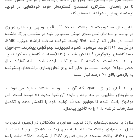
تا در راستای استراتژی اقتصادی گسترده‌تر خود، خودکفایی در تولید
نیمه‌هادی‌های پیشرفته را محقق کند.
با این حال، محدودیت‌های ایالات متحده تأثیر قابل توجهی بر توانایی هواوی
در تولید تراشه‌های نسل بعدی هوش مصنوعی خود در مقیاس بزرگ داشته
است. در حالی که تراشه ۹۱۰C توسط شرکت ساخت تراشه چینی، SMIC،
در فرآیند N+2 تولید می‌شود، کمبود تجهیزات لیتوگرافی پیشرفته—به‌ویژه
دستگاه‌های لیتوگرافی فرابنفش شدید (EUV)—باعث کاهش عملکرد تولید
تراشه شده است. به گفته یک منبع آشنا، بازده تولید تراشه ۹۱۰C در حال
حاضر تنها ۲۰ درصد است، در حالی که برای تجاری‌سازی تراشه‌های پیشرفته
به بازدهی بالای ۷۰ درصد نیاز است.
تراشه قبلی هواوی، ۹۱۰B، که آن نیز توسط SMIC تولید می‌شود، با
چالش‌های مشابهی مواجه بوده و بازده آن تنها حدود ۵۰ درصد است. این
موضوع باعث شده تا هواوی اهداف تولید خود را کاهش دهد و تکمیل
سفارشات تراشه ۹۱۰B را به تأخیر بیاندازد.
علاوه بر محدودیت‌های بازده تولید، هواوی با مشکلاتی در زنجیره تأمین به
دلیل تحریم‌های ایالات متحده علیه تجهیزات نیمه‌هادی مواجه است. از
سال ۲۰۲۰، ایالات متحده فروش فناوری EUV از شرکت ASML هلند را به