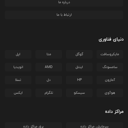
درباره ما
ارتباط با ما
دنیای فناوری
مایکروسافت
گوگل
متا
اپل
سامسونگ
اینتل
AMD
انویدیا
آمازون
HP
دل
تسلا
هوآوی
سیسکو
تلگرام
ایکس
مراکز داده
سرمایش مراکز داده
برق مراکز داده