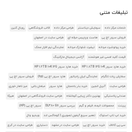
تبلیغات متنی
خدمات مرکز داده
سرمایش دیتاسنتر
طراحی مرکز داده
قالب فروشگاهی
رویال کنین
فروش سرور اچ پی
هاست وردپرس حرفه ای
طراحی سایت در اصفهان
خرید پولوشرت مردانه
تیشرت شلوارک مردانه
نمایندگی نرم افزار محک
قیمت کلید لمسی غیر هوشمند
آژانس دیجیتال مارکتینگ
خرید هارد سرور HP 1.8TB 12G 10K
خرید هارد سرور HP 1.2TB 10K 12G
سفارش ربات تلگرام
نمایندگی ایران رادیاتور
هارد سرور اچ پی (hp)
فروش سرور اچ پی
طراحی سایت
آنریل انجین
خرید بذر بادمجان
هارد سرور
مبلمان باغی
میز ناهار خوری
صندلی پلاستیکی
بهترین دکتر زیبایی کرمانشاه
طراحی سایت فروشگاهی در اصفهان
هیرکا
پرینت
محصولات انیمه، فیلم و گیم
بررسی سرور DL380 G11
سرور اچ پی (HP)
خرید لپ تاپ استوک
تعمیر سریع آیفون تصویری | کوماکس لند
ویدیو وال
سی پی کالاف
خرید سرور اچ پی
طراحی سایت در مشهد
دستیاری
طراحی سایت در کرج