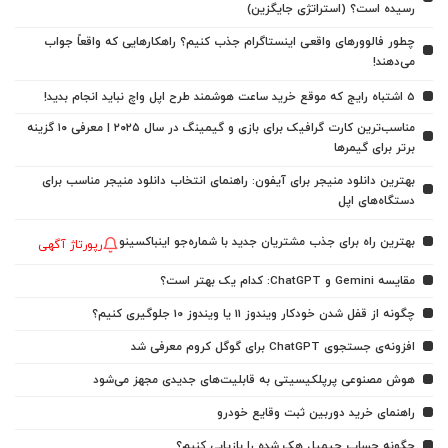
رسیده است؟ (استراتژی جایگزین)
چطور فالوورهای واقعی اینستاگرام جذب کنیم؟ راهکارهایی که واقعاً جواب
می‌دهند!
5 اشتباه رایج که موقع خرید ساعت هوشمند طرح اپل واچ نباید انجام بدید!
مناسب‌ترین کارت گرافیک برای بازی و گیمینگ در سال ۲۰۲۵ | معرفی ۱۰ گزینه
برتر برای گیمرها
بهترین دانلود منیجر برای آیفون: راهنمای انتخاب دانلود منیجر مناسب برای
دستگاه‌های اپل
بهترین راه برای جذب مشتریان جدید با شماره‌جو اینباکسینو
رپورتاژ آگهی
مقایسه Gemini و ChatGPT: کدام یک بهتر است؟
چگونه از قفل شدن خودکار ویندوز 11 یا ویندوز 10 جلوگیری کنیم؟
افزونه‌ی جستجوی ChatGPT برای گوگل کروم معرفی شد
هوش مصنوعی پرپلکیسیتی به قابلیت‌های جدیدی مجهز می‌شود
راهنمای خرید دوربین ثبت وقایع خودرو
چگونه حساب جیمیل هک شده را بازیابی کنیم؟