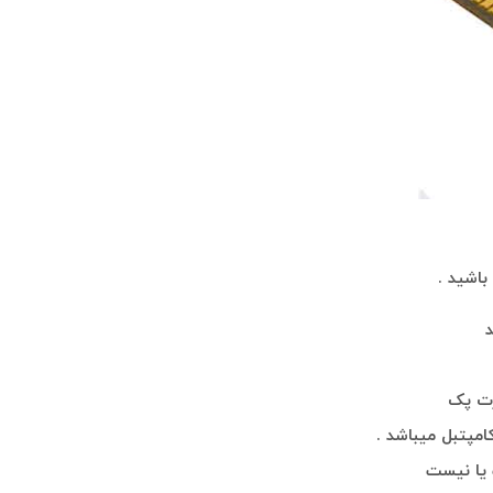
باشید .
د
ورت پک
امپتبل میباشد .
 یا نیست