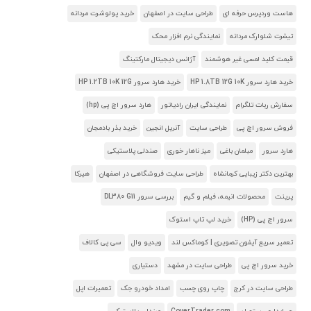
هاست وردپرس حرفه ای
طراحی سایت در اصفهان
خرید پولوشرت مردانه
تیشرت شلوارک مردانه
نمایندگی نرم افزار محک
قیمت کلید لمسی غیر هوشمند
آژانس دیجیتال مارکتینگ
خرید هارد سرور HP 1.8TB 12G 10K
خرید هارد سرور HP 1.2TB 10K 12G
سفارش ربات تلگرام
نمایندگی ایران رادیاتور
هارد سرور اچ پی (hp)
فروش سرور اچ پی
طراحی سایت
آنریل انجین
خرید بذر بادمجان
هارد سرور
مبلمان باغی
میز ناهار خوری
صندلی پلاستیکی
بهترین دکتر زیبایی کرمانشاه
طراحی سایت فروشگاهی در اصفهان
هیرکا
پرینت
محصولات انیمه، فیلم و گیم
بررسی سرور DL380 G11
سرور اچ پی (HP)
خرید لپ تاپ استوک
تعمیر سریع آیفون تصویری | کوماکس لند
ویدیو وال
سی پی کالاف
خرید سرور اچ پی
طراحی سایت در مشهد
دستیاری
طراحی سایت در کرج
چاپ روی چسب
امداد خودرو جک
تعمیرات اپل