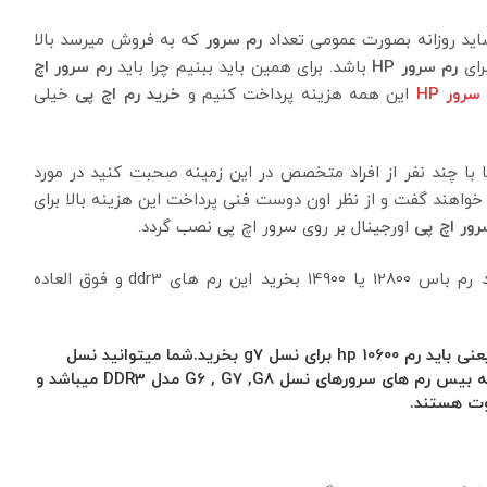
 شاید روزانه بصورت عمومی تعداد
رم سرور
که به فروش میرسد بالا
رم سرور HP
باشد. برای همین باید ببنیم چرا باید
رم سرور اچ
سرور HP
این همه هزینه پرداخت کنیم و
خرید رم اچ پی
خیلی
 با چند نفر از افراد متخصص در این زمینه صحبت کنید در مورد
 خواهند گفت و از نظر اون دوست فنی پرداخت این هزینه بالا برای
رور اچ پی
اورجینال بر روی سرور اچ پی نصب گردد.
g8برای سرور dl380 dl360 g8 باید رم باس 12800 یا 14900 بخرید این رم های ddr3 و فوق العاده
سرور hp dl380 dl360 g7 از رم 10600 پشتیبانی میکند یعنی باید رم hp 10600 برای نسل g7 بخرید.شما میتوانید نسل
۱۰۶۰۰ ،۱۴۹۰۰ و ۱۲۸۰۰ را برای،سرور g7 خریداری بکنید.البته بیس رم های سرورهای نسل G6 , G7 ,G8 مدل DDR3 میباشد و
وت هستند.