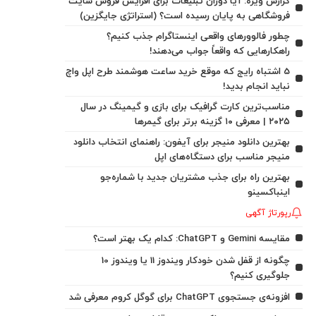
گزارش ویژه: آیا دوران تبلیغات برای افزایش فروش سایت
فروشگاهی به پایان رسیده است؟ (استراتژی جایگزین)
چطور فالوورهای واقعی اینستاگرام جذب کنیم؟
راهکارهایی که واقعاً جواب می‌دهند!
5 اشتباه رایج که موقع خرید ساعت هوشمند طرح اپل واچ
نباید انجام بدید!
مناسب‌ترین کارت گرافیک برای بازی و گیمینگ در سال
۲۰۲۵ | معرفی ۱۰ گزینه برتر برای گیمرها
بهترین دانلود منیجر برای آیفون: راهنمای انتخاب دانلود
منیجر مناسب برای دستگاه‌های اپل
بهترین راه برای جذب مشتریان جدید با شماره‌جو
اینباکسینو
رپورتاژ آگهی
مقایسه Gemini و ChatGPT: کدام یک بهتر است؟
چگونه از قفل شدن خودکار ویندوز 11 یا ویندوز 10
جلوگیری کنیم؟
افزونه‌ی جستجوی ChatGPT برای گوگل کروم معرفی شد