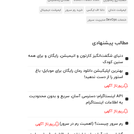
حسابداری رستوران
CoverTrader.com
صندلی پلاستیکی
ایمپلنت دندان
دلتا اف ایکس
خرید رم سرور
ایمپلنت دیجیتال
خدمات DevOps مدیریت سرور
مطالب پیشنهادی
دنیای شگفت‌انگیز کارتون و انیمیشن، رایگان و برای همه
سنین کودک
بهترین اپلیکیشن دانلود رمان رایگان برای موبایل؛ باغ
استور را از دست ندهید!
رپورتاژ آگهی
API اینستاگرام؛ دسترسی آسان، سریع و بدون محدودیت
به اطلاعات اینستاگرام
رپورتاژ آگهی
رم سرور چیست؟ (اهمیت رم در سرور)
رپورتاژ آگهی