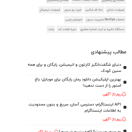
حسابداری رستوران
CoverTrader.com
صندلی پلاستیکی
ایمپلنت دندان
دلتا اف ایکس
خرید رم سرور
ایمپلنت دیجیتال
خدمات DevOps مدیریت سرور
انیمیشن چینی
دستگاه ذخیره و ثبت شماره مشتری
دوره فرانت اند
پالت
مطالب پیشنهادی
دنیای شگفت‌انگیز کارتون و انیمیشن، رایگان و برای همه
سنین کودک
بهترین اپلیکیشن دانلود رمان رایگان برای موبایل؛ باغ
استور را از دست ندهید!
رپورتاژ آگهی
API اینستاگرام؛ دسترسی آسان، سریع و بدون محدودیت
به اطلاعات اینستاگرام
رپورتاژ آگهی
رم سرور چیست؟ (اهمیت رم در سرور)