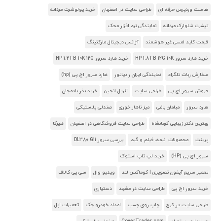
هاست وردپرس حرفه ای
طراحی سایت در اصفهان
خرید پولوشرت مردانه
تیشرت شلوارک مردانه
نمایندگی نرم افزار محک
قیمت کلید لمسی غیر هوشمند
آژانس دیجیتال مارکتینگ
خرید هارد سرور HP 1.8TB 12G 10K
خرید هارد سرور HP 1.2TB 10K 12G
سفارش ربات تلگرام
نمایندگی ایران رادیاتور
هارد سرور اچ پی (hp)
فروش سرور اچ پی
طراحی سایت
آنریل انجین
خرید بذر بادمجان
هارد سرور
مبلمان باغی
میز ناهار خوری
صندلی پلاستیکی
بهترین دکتر زیبایی کرمانشاه
طراحی سایت فروشگاهی در اصفهان
هیرکا
پرینت
محصولات انیمه، فیلم و گیم
بررسی سرور DL380 G11
سرور اچ پی (HP)
خرید لپ تاپ استوک
تعمیر سریع آیفون تصویری | کوماکس لند
ویدیو وال
سی پی کالاف
خرید سرور اچ پی
طراحی سایت در مشهد
دستیاری
طراحی سایت در کرج
چاپ روی چسب
امداد خودرو جک
تعمیرات اپل