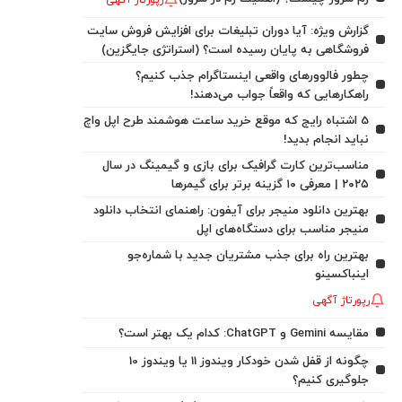
رپورتاژ آگهی
گزارش ویژه: آیا دوران تبلیغات برای افزایش فروش سایت
فروشگاهی به پایان رسیده است؟ (استراتژی جایگزین)
چطور فالوورهای واقعی اینستاگرام جذب کنیم؟
راهکارهایی که واقعاً جواب می‌دهند!
5 اشتباه رایج که موقع خرید ساعت هوشمند طرح اپل واچ
نباید انجام بدید!
مناسب‌ترین کارت گرافیک برای بازی و گیمینگ در سال
۲۰۲۵ | معرفی ۱۰ گزینه برتر برای گیمرها
بهترین دانلود منیجر برای آیفون: راهنمای انتخاب دانلود
منیجر مناسب برای دستگاه‌های اپل
بهترین راه برای جذب مشتریان جدید با شماره‌جو
اینباکسینو
رپورتاژ آگهی
مقایسه Gemini و ChatGPT: کدام یک بهتر است؟
چگونه از قفل شدن خودکار ویندوز 11 یا ویندوز 10
جلوگیری کنیم؟