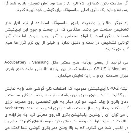
اگر سلامت باتری شما زیر 75 الی 80 درصد بود زمان تعویض باتری شما فرا
رسیده و باید یک باتری اصلی سامسونگ برای گوشی خود تهیه کنید.
راه دیگر اطلاع از وضعیت باتری سامسونگ استفاده از نرم افزار های
تشخیص سلامت می باشد. هنگامی که در جست و جوی این اپلیکیشن
هستند ممکن است با انواع مختلفی از آنها روبرو شوید. اما تمام آنها
توانایی تشخیص در ست و دقیق ندارد و خیلی از این نرم افزار ها هیچ
کاربردی ندارند.
می توانید از بعضی برنامه های معتبر مثل Accubattery ، Samsung
Members یا CPU-Z استفاده کنید. این برنامه اطلاعاتی مانند دمای باتری،
میزان سلامت آن و… را به نمایش میگذارد.
البته CPU-Z اپلیکیشنی عمومیه که اطلاعات کلی گوشی شما را به نمایش
می گذارد . اما در منوی باتری این برنامه میتوانید وضعیت کلی سلامت و
دمای باتری را چک کنید. دو نرم دیگر به طور تخصصی روی مصرف انرژی
کار میکنند و دائم در حال تست سلامت باتری اندروید هستند. Accbattery
را می توان آن را بهترین اپلیکیشن باتری اندروی معرفی کرد. به جز ارائه ی
اطلاعات در مورد ظرفیت، وضعیت دمای باتری، توصیه های کاربردی جالبی را
در اختیار شما می گذارد. که به بالا رفتن عمر باتری گوشی شما کمک می