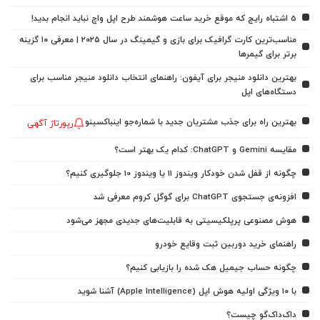
5 اشتباه رایج که موقع خرید ساعت هوشمند طرح اپل واچ نباید انجام بدید!
مناسب‌ترین کارت گرافیک برای بازی و گیمینگ در سال ۲۰۲۵ | معرفی ۱۰ گزینه
برتر برای گیمرها
بهترین دانلود منیجر برای آیفون: راهنمای انتخاب دانلود منیجر مناسب برای
دستگاه‌های اپل
بهترین راه برای جذب مشتریان جدید با شماره‌جو اینباکسینو
رپورتاژ آگهی
مقایسه Gemini و ChatGPT: کدام یک بهتر است؟
چگونه از قفل شدن خودکار ویندوز 11 یا ویندوز 10 جلوگیری کنیم؟
افزونه‌ی جستجوی ChatGPT برای گوگل کروم معرفی شد
هوش مصنوعی پرپلکیسیتی به قابلیت‌های جدیدی مجهز می‌شود
راهنمای خرید دوربین ثبت وقایع خودرو
چگونه حساب جیمیل هک شده را بازیابی کنیم؟
با ۱۰ ویژگی اولیه هوش اپل (Apple Intelligence) آشنا شوید
داک‌داک‌گو چیست؟