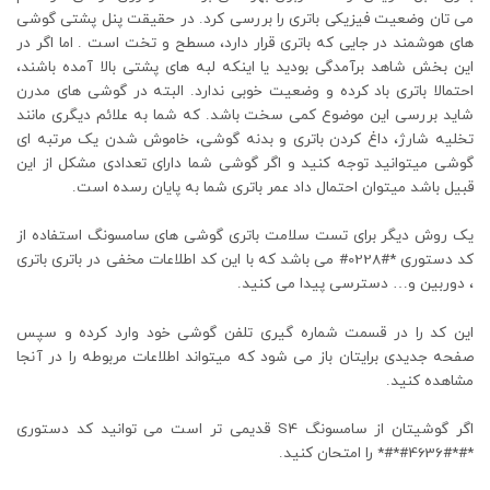
می تان وضعیت فیزیکی باتری را بررسی کرد. در حقیقت پنل پشتی گوشی
های هوشمند در جایی که باتری قرار دارد، مسطح و تخت است . اما اگر در
این بخش شاهد برآمدگی بودید یا اینکه لبه های پشتی بالا آمده باشند،
احتمالا باتری باد کرده و وضعیت خوبی ندارد. البته در گوشی های مدرن
شاید بررسی این موضوع کمی سخت باشد. که شما به علائم دیگری مانند
تخلیه شارژ، داغ کردن باتری و بدنه گوشی، خاموش شدن یک مرتبه ای
گوشی میتوانید توجه کنید و اگر گوشی شما دارای تعدادی مشکل از این
قبیل باشد میتوان احتمال داد عمر باتری شما به پایان رسده است.
یک روش دیگر برای تست سلامت باتری گوشی های سامسونگ استفاده از
کد دستوری *#0228# می باشد که با این کد اطلاعات مخفی در باتری باتری
، دوربین و… دسترسی پیدا می کنید.
این کد را در قسمت شماره گیری تلفن گوشی خود وارد کرده و سپس
صفحه جدیدی برایتان باز می شود که میتواند اطلاعات مربوطه را در آنجا
مشاهده کنید.
اگر گوشیتان از سامسونگ S4 قدیمی تر است می توانید کد دستوری
*#*#4636#*#* را امتحان کنید.