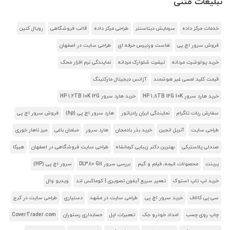
تبلیغات متنی
خدمات مرکز داده
سرمایش دیتاسنتر
طراحی مرکز داده
قالب فروشگاهی
رویال کنین
فروش سرور اچ پی
هاست وردپرس حرفه ای
طراحی سایت در اصفهان
خرید پولوشرت مردانه
تیشرت شلوارک مردانه
نمایندگی نرم افزار محک
قیمت کلید لمسی غیر هوشمند
آژانس دیجیتال مارکتینگ
خرید هارد سرور HP 1.8TB 12G 10K
خرید هارد سرور HP 1.2TB 10K 12G
سفارش ربات تلگرام
نمایندگی ایران رادیاتور
هارد سرور اچ پی (hp)
فروش سرور اچ پی
طراحی سایت
آنریل انجین
خرید بذر بادمجان
هارد سرور
مبلمان باغی
میز ناهار خوری
صندلی پلاستیکی
بهترین دکتر زیبایی کرمانشاه
طراحی سایت فروشگاهی در اصفهان
هیرکا
پرینت
محصولات انیمه، فیلم و گیم
بررسی سرور DL380 G11
سرور اچ پی (HP)
خرید لپ تاپ استوک
تعمیر سریع آیفون تصویری | کوماکس لند
ویدیو وال
سی پی کالاف
خرید سرور اچ پی
طراحی سایت در مشهد
دستیاری
طراحی سایت در کرج
چاپ روی چسب
امداد خودرو جک
تعمیرات اپل
حسابداری رستوران
CoverTrader.com