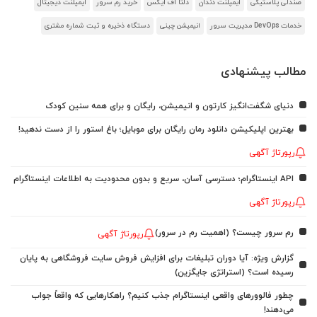
صندلی پلاستیکی
ایمپلنت دندان
دلتا اف ایکس
خرید رم سرور
ایمپلنت دیجیتال
خدمات DevOps مدیریت سرور
انیمیشن چینی
دستگاه ذخیره و ثبت شماره مشتری
مطالب پیشنهادی
دنیای شگفت‌انگیز کارتون و انیمیشن، رایگان و برای همه سنین کودک
بهترین اپلیکیشن دانلود رمان رایگان برای موبایل؛ باغ استور را از دست ندهید!
رپورتاژ آگهی
API اینستاگرام؛ دسترسی آسان، سریع و بدون محدودیت به اطلاعات اینستاگرام
رپورتاژ آگهی
رم سرور چیست؟ (اهمیت رم در سرور)
رپورتاژ آگهی
گزارش ویژه: آیا دوران تبلیغات برای افزایش فروش سایت فروشگاهی به پایان
رسیده است؟ (استراتژی جایگزین)
چطور فالوورهای واقعی اینستاگرام جذب کنیم؟ راهکارهایی که واقعاً جواب
می‌دهند!