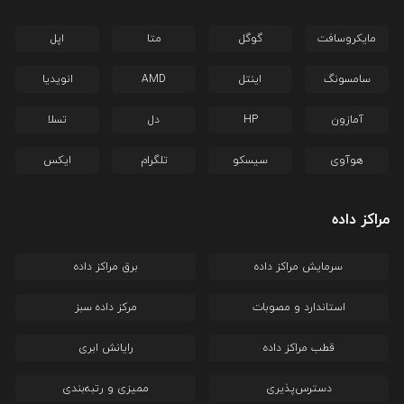
مایکروسافت
گوگل
متا
اپل
سامسونگ
اینتل
AMD
انویدیا
آمازون
HP
دل
تسلا
هوآوی
سیسکو
تلگرام
ایکس
مراکز داده
سرمایش مراکز داده
برق مراکز داده
استاندارد و مصوبات
مرکز داده سبز
قطب مراکز داده
رایانش ابری
دسترس‌پذیری
ممیزی و رتبه‌بندی