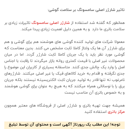
تاثیر شارژر اصلی سامسونگ بر سلامت گوشی:
همانطور که گفته شد استفاده از
شارژر اصلی سامسونگ
تاثیرات زیادی بر
سلامت باتری ما دارد و به همین دلیل اهمیت زیادی پیدا میکند.
معمولا شرکت های تولید کننده گوشی های هوشمند هم برای گوشی و هم
برای شارژر آن ها یک ولتاژ کاملا ثابت مشخص می کنند. بدین معناست که
گوشی مورد نظر باید با یک جریان کاملا ثابت شارژر گردد. اما در میان
محصولات غیر اصلی با قیمت کمتری روانه بازار میگردند تا رقابت با اجناس
اصل را وارد یک چالش جدی کنند. متاسفانه بسیاری از کاربران این موضوع را
جدی نگرفته و اقدام به خرید کالاهای فیک یا غیر اصلی میکنند. شارژرهای
نامرغوب نه تنها قادر به تولید جریان ثابت الکتریسیته نیستند بلکه جریان
برق را با نوساناتی همراه میکنند که به هیچ به عنوان برای گوشی هوشمند
و به خصوص باتری آن مناسب نیست
همیشه جهت تهیه باتری و شارژر اصلی از فروشگاه های معتبر همچون
مرکز باتری
استفاده کنید
توجه! این مطلب یک رپورتاژ آگهی است و محتوای آن توسط تبلیغ