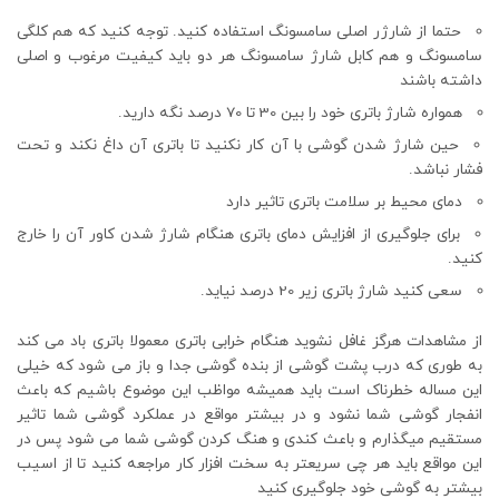
حتما از شارژر اصلی سامسونگ استفاده کنید. توجه کنید که هم کلگی
سامسونگ و هم کابل شارژ سامسونگ هر دو باید کیفیت مرغوب و اصلی
داشته باشند
همواره شارژ باتری خود را بین 30 تا 70 درصد نگه دارید.
حین شارژ شدن گوشی با آن کار نکنید تا باتری آن داغ نکند و تحت
فشار نباشد.
دمای محیط بر سلامت باتری تاثیر دارد
برای جلوگیری از افزایش دمای باتری هنگام شارژ شدن کاور آن را خارج
کنید.
سعی کنید شارژ باتری زیر 20 درصد نیاید.
از مشاهدات هرگز غافل نشوید هنگام خرابی باتری معمولا باتری باد می کند
به طوری که درب پشت گوشی از بنده گوشی جدا و باز می شود که خیلی
این مساله خطرناک است باید همیشه مواظب این موضوع باشیم که باعث
انفجار گوشی شما نشود و در بیشتر مواقع در عملکرد گوشی شما تاثیر
مستقیم میگذارم و باعث کندی و هنگ کردن گوشی شما می شود پس در
این مواقع باید هر چی سریعتر به سخت افزار کار مراجعه کنید تا از اسیب
بیشتر به گوشی خود جلوگیری کنید