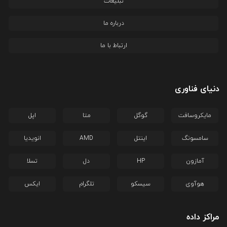
تبلیغات
درباره ما
ارتباط با ما
دنیای فناوری
مایکروسافت
گوگل
متا
اپل
سامسونگ
اینتل
AMD
انویدیا
آمازون
HP
دل
تسلا
هوآوی
سیسکو
تلگرام
ایکس
مراکز داده