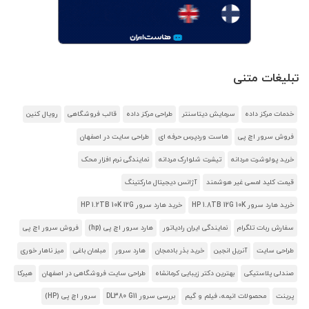
تبلیغات متنی
خدمات مرکز داده
سرمایش دیتاسنتر
طراحی مرکز داده
قالب فروشگاهی
رویال کنین
فروش سرور اچ پی
هاست وردپرس حرفه ای
طراحی سایت در اصفهان
خرید پولوشرت مردانه
تیشرت شلوارک مردانه
نمایندگی نرم افزار محک
قیمت کلید لمسی غیر هوشمند
آژانس دیجیتال مارکتینگ
خرید هارد سرور HP 1.8TB 12G 10K
خرید هارد سرور HP 1.2TB 10K 12G
سفارش ربات تلگرام
نمایندگی ایران رادیاتور
هارد سرور اچ پی (hp)
فروش سرور اچ پی
طراحی سایت
آنریل انجین
خرید بذر بادمجان
هارد سرور
مبلمان باغی
میز ناهار خوری
صندلی پلاستیکی
بهترین دکتر زیبایی کرمانشاه
طراحی سایت فروشگاهی در اصفهان
هیرکا
پرینت
محصولات انیمه، فیلم و گیم
بررسی سرور DL380 G11
سرور اچ پی (HP)