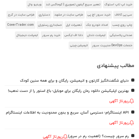
خرید لپ تاپ استوک
تعمیر سریع آیفون تصویری | کوماکس لند
ویدیو وال
سی پی کالاف
خرید سرور اچ پی
طراحی سایت در مشهد
دستیاری
طراحی سایت در کرج
چاپ روی چسب
امداد خودرو جک
تعمیرات اپل
حسابداری رستوران
CoverTrader.com
صندلی پلاستیکی
ایمپلنت دندان
دلتا اف ایکس
خرید رم سرور
ایمپلنت دیجیتال
خدمات DevOps مدیریت سرور
انیمیشن چینی
مطالب پیشنهادی
دنیای شگفت‌انگیز کارتون و انیمیشن، رایگان و برای همه سنین کودک
بهترین اپلیکیشن دانلود رمان رایگان برای موبایل؛ باغ استور را از دست ندهید!
رپورتاژ آگهی
API اینستاگرام؛ دسترسی آسان، سریع و بدون محدودیت به اطلاعات اینستاگرام
رپورتاژ آگهی
رم سرور چیست؟ (اهمیت رم در سرور)
رپورتاژ آگهی