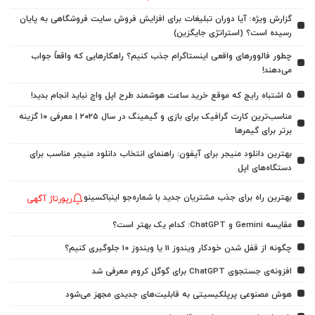
گزارش ویژه: آیا دوران تبلیغات برای افزایش فروش سایت فروشگاهی به پایان
رسیده است؟ (استراتژی جایگزین)
چطور فالوورهای واقعی اینستاگرام جذب کنیم؟ راهکارهایی که واقعاً جواب
می‌دهند!
5 اشتباه رایج که موقع خرید ساعت هوشمند طرح اپل واچ نباید انجام بدید!
مناسب‌ترین کارت گرافیک برای بازی و گیمینگ در سال ۲۰۲۵ | معرفی ۱۰ گزینه
برتر برای گیمرها
بهترین دانلود منیجر برای آیفون: راهنمای انتخاب دانلود منیجر مناسب برای
دستگاه‌های اپل
بهترین راه برای جذب مشتریان جدید با شماره‌جو اینباکسینو
رپورتاژ آگهی
مقایسه Gemini و ChatGPT: کدام یک بهتر است؟
چگونه از قفل شدن خودکار ویندوز 11 یا ویندوز 10 جلوگیری کنیم؟
افزونه‌ی جستجوی ChatGPT برای گوگل کروم معرفی شد
هوش مصنوعی پرپلکیسیتی به قابلیت‌های جدیدی مجهز می‌شود