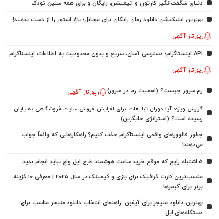
دنیای شگفت‌انگیز کارتون و انیمیشن، رایگان و برای همه سنین کودک
بهترین اپلیکیشن دانلود رمان رایگان برای موبایل؛ باغ استور را از دست ندهید!
رپورتاژ آگهی
API اینستاگرام؛ دسترسی آسان، سریع و بدون محدودیت به اطلاعات اینستاگرام
رپورتاژ آگهی
رم سرور چیست؟ (اهمیت رم در سرور)
رپورتاژ آگهی
گزارش ویژه: آیا دوران تبلیغات برای افزایش فروش سایت فروشگاهی به پایان
رسیده است؟ (استراتژی جایگزین)
چطور فالوورهای واقعی اینستاگرام جذب کنیم؟ راهکارهایی که واقعاً جواب
می‌دهند!
5 اشتباه رایج که موقع خرید ساعت هوشمند طرح اپل واچ نباید انجام بدید!
مناسب‌ترین کارت گرافیک برای بازی و گیمینگ در سال ۲۰۲۵ | معرفی ۱۰ گزینه
برتر برای گیمرها
بهترین دانلود منیجر برای آیفون: راهنمای انتخاب دانلود منیجر مناسب برای
دستگاه‌های اپل