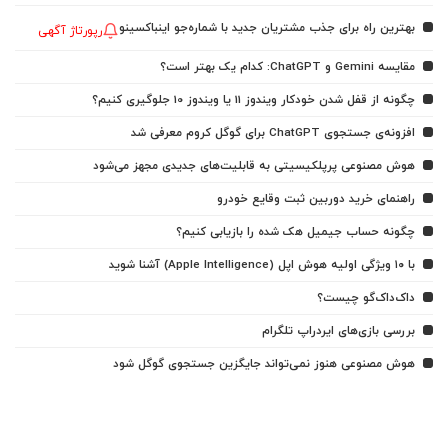
بهترین راه برای جذب مشتریان جدید با شماره‌جو اینباکسینو
رپورتاژ آگهی
مقایسه Gemini و ChatGPT: کدام یک بهتر است؟
چگونه از قفل شدن خودکار ویندوز 11 یا ویندوز 10 جلوگیری کنیم؟
افزونه‌ی جستجوی ChatGPT برای گوگل کروم معرفی شد
هوش مصنوعی پرپلکیسیتی به قابلیت‌های جدیدی مجهز می‌شود
راهنمای خرید دوربین ثبت وقایع خودرو
چگونه حساب جیمیل هک شده را بازیابی کنیم؟
با ۱۰ ویژگی اولیه هوش اپل (Apple Intelligence) آشنا شوید
داک‌داک‌گو چیست؟
بررسی بازی‌های ایردراپ تلگرام
هوش مصنوعی هنوز نمی‌تواند جایگزین جستجوی گوگل شود