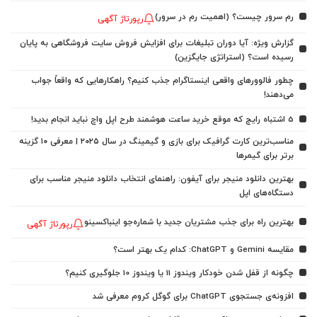
رم سرور چیست؟ (اهمیت رم در سرور)
رپورتاژ آگهی
گزارش ویژه: آیا دوران تبلیغات برای افزایش فروش سایت فروشگاهی به پایان
رسیده است؟ (استراتژی جایگزین)
چطور فالوورهای واقعی اینستاگرام جذب کنیم؟ راهکارهایی که واقعاً جواب
می‌دهند!
5 اشتباه رایج که موقع خرید ساعت هوشمند طرح اپل واچ نباید انجام بدید!
مناسب‌ترین کارت گرافیک برای بازی و گیمینگ در سال ۲۰۲۵ | معرفی ۱۰ گزینه
برتر برای گیمرها
بهترین دانلود منیجر برای آیفون: راهنمای انتخاب دانلود منیجر مناسب برای
دستگاه‌های اپل
بهترین راه برای جذب مشتریان جدید با شماره‌جو اینباکسینو
رپورتاژ آگهی
مقایسه Gemini و ChatGPT: کدام یک بهتر است؟
چگونه از قفل شدن خودکار ویندوز 11 یا ویندوز 10 جلوگیری کنیم؟
افزونه‌ی جستجوی ChatGPT برای گوگل کروم معرفی شد