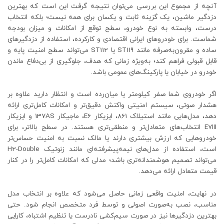
آنچه از مجموع این بررسی می‌توان نتیجه گرفت این است که بهترین
دزدگیر ماشین، یک گزینه ثابت و یکسان برای همه نیست؛ بلکه انتخاب
درست، وابسته به نوع خودرو، سطح توقع از امکانات و میزان بودجه
شماست. برای خودروهای ایرانی اقتصادی و کارکرده، استفاده از دزدگیرهای
ساده و مقرون‌به‌صرفه مانند ST119 یا ST112 می‌تواند سطح امنیت پایه و
قابل قبولی فراهم کند؛ به‌ویژه زمانی که هدف، جلوگیری از بی‌دفاع ماندن
خودرو در خیابان یا پارکینگ‌های عمومی باشد.
اگر خودروی شما صفر کیلومتر یا میان‌رده است و انتظار دارید علاوه بر
هشدار صوتی، سیستم امنیتی واکنش دقیق‌تر و امکانات کامل‌تری ارائه
دهد، مدل‌هایی مانند استیلاک 861، ایزیکار E6، ماجیکار 137AS و ایزیکار
E7III انتخاب‌های متعادل‌تر و منطقی‌تری هستند. در سطح بالاتر، برای
خودروهایی که ارزش بیشتری دارند یا مالک نسبت به امنیت حساس‌تر
است، استفاده از مدل‌های نیمه‌پیشرفته‌ای مانند زنوتیک H2-Double
می‌تواند تصمیم هوشمندانه‌تری باشد؛ مدلی که امکانات کامل‌تر را در کنار
قیمت متعادل ارائه می‌دهد.
در نهایت، امنیت واقعی زمانی حاصل می‌شود که علاوه بر انتخاب مدل
مناسب، نصب به‌صورت اصولی و توسط فرد متخصص انجام شود. حتی
بهترین دزدگیرها نیز در صورت سیم‌کشی نادرست یا تنظیم اشتباه، کارایی