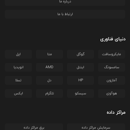
درباره ما
ارتباط با ما
دنیای فناوری
مایکروسافت
گوگل
متا
اپل
سامسونگ
اینتل
AMD
انویدیا
آمازون
HP
دل
تسلا
هوآوی
سیسکو
تلگرام
ایکس
مراکز داده
سرمایش مراکز داده
برق مراکز داده