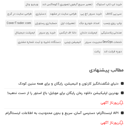
خرید لپ تاپ استوک
تعمیر سریع آیفون تصویری | کوماکس لند
ویدیو وال
سی پی کالاف
خرید سرور اچ پی
طراحی سایت در مشهد
دستیاری
طراحی سایت در کرج
چاپ روی چسب
امداد خودرو جک
تعمیرات اپل
حسابداری رستوران
CoverTrader.com
صندلی پلاستیکی
ایمپلنت دندان
دلتا اف ایکس
خرید رم سرور
ایمپلنت دیجیتال
خدمات DevOps مدیریت سرور
انیمیشن چینی
دستگاه ذخیره و ثبت شماره مشتری
دوره فرانت اند
پالت
مطالب پیشنهادی
دنیای شگفت‌انگیز کارتون و انیمیشن، رایگان و برای همه سنین کودک
بهترین اپلیکیشن دانلود رمان رایگان برای موبایل؛ باغ استور را از دست ندهید!
رپورتاژ آگهی
API اینستاگرام؛ دسترسی آسان، سریع و بدون محدودیت به اطلاعات اینستاگرام
رپورتاژ آگهی