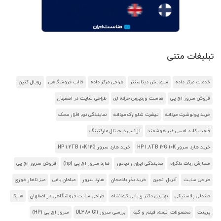
تبلیغات متنی
خدمات مرکز داده
سرمایش دیتاسنتر
طراحی مرکز داده
قالب فروشگاهی
رویال کنین
فروش سرور اچ پی
هاست وردپرس حرفه ای
طراحی سایت در اصفهان
خرید پولوشرت مردانه
تیشرت شلوارک مردانه
نمایندگی نرم افزار محک
قیمت کلید لمسی غیر هوشمند
آژانس دیجیتال مارکتینگ
خرید هارد سرور HP 1.8TB 12G 10K
خرید هارد سرور HP 1.2TB 10K 12G
سفارش ربات تلگرام
نمایندگی ایران رادیاتور
هارد سرور اچ پی (hp)
فروش سرور اچ پی
طراحی سایت
آنریل انجین
خرید بذر بادمجان
هارد سرور
مبلمان باغی
میز ناهار خوری
صندلی پلاستیکی
بهترین دکتر زیبایی کرمانشاه
طراحی سایت فروشگاهی در اصفهان
هیرکا
پرینت
محصولات انیمه، فیلم و گیم
بررسی سرور DL380 G11
سرور اچ پی (HP)