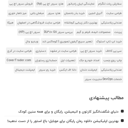
سفارش ربات تلگرام
نمایندگی ایران رادیاتور
هارد سرور اچ پی (hp)
فروش سرور اچ پی
طراحی سایت
آنریل انجین
خرید بذر بادمجان
هارد سرور
مبلمان باغی
میز ناهار خوری
صندلی پلاستیکی
بهترین دکتر زیبایی کرمانشاه
طراحی سایت فروشگاهی در اصفهان
هیرکا
پرینت
محصولات انیمه، فیلم و گیم
بررسی سرور DL380 G11
سرور اچ پی (HP)
خرید لپ تاپ استوک
تعمیر سریع آیفون تصویری | کوماکس لند
ویدیو وال
سی پی کالاف
خرید سرور اچ پی
طراحی سایت در مشهد
دستیاری
طراحی سایت در کرج
چاپ روی چسب
امداد خودرو جک
تعمیرات اپل
حسابداری رستوران
CoverTrader.com
صندلی پلاستیکی
ایمپلنت دندان
دلتا اف ایکس
خرید رم سرور
ایمپلنت دیجیتال
خدمات DevOps مدیریت سرور
مطالب پیشنهادی
دنیای شگفت‌انگیز کارتون و انیمیشن، رایگان و برای همه سنین کودک
بهترین اپلیکیشن دانلود رمان رایگان برای موبایل؛ باغ استور را از دست ندهید!