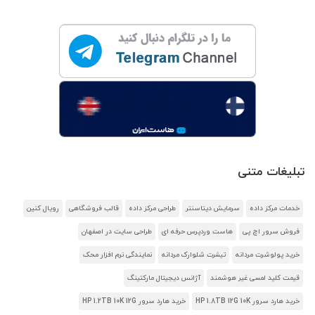
تبلیغات متنی
خدمات مرکز داده
سرمایش دیتاسنتر
طراحی مرکز داده
قالب فروشگاهی
رویال کنین
فروش سرور اچ پی
هاست وردپرس حرفه ای
طراحی سایت در اصفهان
خرید پولوشرت مردانه
تیشرت شلوارک مردانه
نمایندگی نرم افزار محک
قیمت کلید لمسی غیر هوشمند
آژانس دیجیتال مارکتینگ
خرید هارد سرور HP 1.8TB 12G 10K
خرید هارد سرور HP 1.2TB 10K 12G