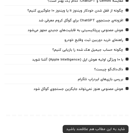
مقایسه Gemini و ChatGPT: کدام یک بهتر است؟
چگونه از قفل شدن خودکار ویندوز 11 یا ویندوز 10 جلوگیری کنیم؟
افزونه‌ی جستجوی ChatGPT برای گوگل کروم معرفی شد
هوش مصنوعی پرپلکیسیتی به قابلیت‌های جدیدی مجهز می‌شود
راهنمای خرید دوربین ثبت وقایع خودرو
چگونه حساب جیمیل هک شده را بازیابی کنیم؟
با ۱۰ ویژگی اولیه هوش اپل (Apple Intelligence) آشنا شوید
داک‌داک‌گو چیست؟
بررسی بازی‌های ایردراپ تلگرام
هوش مصنوعی هنوز نمی‌تواند جایگزین جستجوی گوگل شود
شاید به این مطالب هم علاقمند باشید