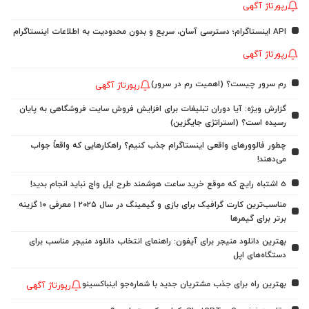
رپورتاژ آگهی
API اینستاگرام؛ دسترسی آسان، سریع و بدون محدودیت به اطلاعات اینستاگرام
رپورتاژ آگهی
رم سرور چیست؟ (اهمیت رم در سرور)
رپورتاژ آگهی
گزارش ویژه: آیا دوران تبلیغات برای افزایش فروش سایت فروشگاهی به پایان
رسیده است؟ (استراتژی جایگزین)
چطور فالوورهای واقعی اینستاگرام جذب کنیم؟ راهکارهایی که واقعاً جواب
می‌دهند!
5 اشتباه رایج که موقع خرید ساعت هوشمند طرح اپل واچ نباید انجام بدید!
مناسب‌ترین کارت گرافیک برای بازی و گیمینگ در سال ۲۰۲۵ | معرفی ۱۰ گزینه
برتر برای گیمرها
بهترین دانلود منیجر برای آیفون: راهنمای انتخاب دانلود منیجر مناسب برای
دستگاه‌های اپل
بهترین راه برای جذب مشتریان جدید با شماره‌جو اینباکسینو
رپورتاژ آگهی