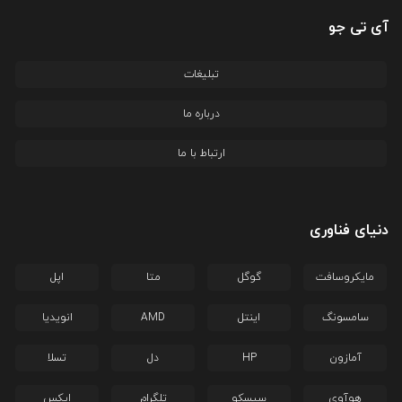
آی تی جو
تبلیغات
درباره ما
ارتباط با ما
دنیای فناوری
مایکروسافت
گوگل
متا
اپل
سامسونگ
اینتل
AMD
انویدیا
آمازون
HP
دل
تسلا
هوآوی
سیسکو
تلگرام
ایکس