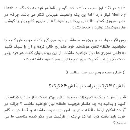
شاید در نگاه اول عجیب باشد که بگویم واقعا هر فرد به یک گجت Flash
Memory نیاز دارد ! اما این یک واقعیت غیرقابل انکار می باشد چراکه در
عصر امروزی کمتر اطلاعاتی پیدا می شود که از طریق کامپیوتر یا گوشی
های هوشمند تولید و جابجا نشود .
پس اگر بخواهید بر روی ضبط ماشین خود موزیکی انتخاب و پخش کنید یا
بخواهید حافظه تلفن هوشمند خود مقداری خالی کرده و آن را سبک کنید
به فلش مموری ها نیاز خواهید داشت. از این رو میتوان گفت هر فرد بهتر
است یکی از این گجهت های دیجیتال را همراه خود داشته باشد.
(( خیلی خب برویم سر اصل مطلب ))
فلش 32 گیگ بهتر است یا فلش 64 گیگ ؟
قبل از خرید هرگونه تجهیزات ذخیره سازی بهتر است نیاز خود را شناسایی
کنید و بدانید به چه مقدار ظرفیت حافظه نیاز خواهید داشت ؟ چراکه در
آینده امکان ارتقا حافظه های یو اس بی وجود نداشته و فقط در هنگام
خرید باید دقت کرد. اما کدام یک از ظرفیت های ذکر شده مناسب ما می
باشند ؟