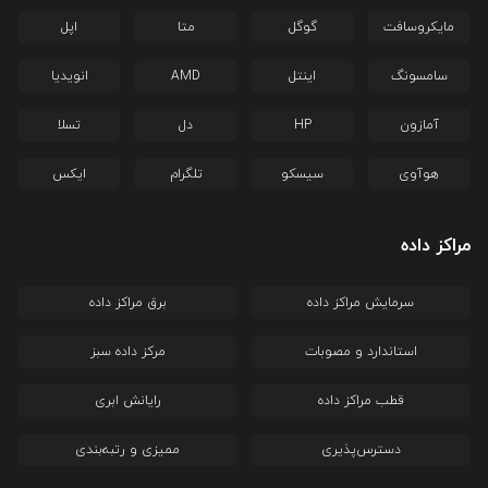
مایکروسافت
گوگل
متا
اپل
سامسونگ
اینتل
AMD
انویدیا
آمازون
HP
دل
تسلا
هوآوی
سیسکو
تلگرام
ایکس
مراکز داده
سرمایش مراکز داده
برق مراکز داده
استاندارد و مصوبات
مرکز داده سبز
قطب مراکز داده
رایانش ابری
دسترس‌پذیری
ممیزی و رتبه‌بندی