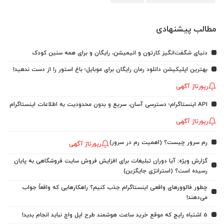
مطالب پیشنهادی
دنیای شگفت‌انگیز کارتون و انیمیشن، رایگان و برای همه سنین کودک
بهترین اپلیکیشن دانلود رمان رایگان برای موبایل؛ باغ استور را از دست ندهید!
رپورتاژ آگهی
API اینستاگرام؛ دسترسی آسان، سریع و بدون محدودیت به اطلاعات اینستاگرام
رپورتاژ آگهی
رم سرور چیست؟ (اهمیت رم در سرور)
رپورتاژ آگهی
گزارش ویژه: آیا دوران تبلیغات برای افزایش فروش سایت فروشگاهی به پایان
رسیده است؟ (استراتژی جایگزین)
چطور فالوورهای واقعی اینستاگرام جذب کنیم؟ راهکارهایی که واقعاً جواب
می‌دهند!
5 اشتباه رایج که موقع خرید ساعت هوشمند طرح اپل واچ نباید انجام بدید!