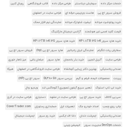
خدمات مرکز داده
سرمایش دیتاسنتر
طراحی مرکز داده
قالب فروشگاهی
رویال کنین
فروش سرور اچ پی
هاست وردپرس حرفه ای
طراحی سایت در اصفهان
خرید پولوشرت مردانه
تیشرت شلوارک مردانه
نمایندگی نرم افزار محک
قیمت کلید لمسی غیر هوشمند
آژانس دیجیتال مارکتینگ
خرید هارد سرور HP 1.8TB 12G 10K
خرید هارد سرور HP 1.2TB 10K 12G
سفارش ربات تلگرام
نمایندگی ایران رادیاتور
هارد سرور اچ پی (hp)
فروش سرور اچ پی
طراحی سایت
آنریل انجین
خرید بذر بادمجان
هارد سرور
مبلمان باغی
میز ناهار خوری
صندلی پلاستیکی
بهترین دکتر زیبایی کرمانشاه
طراحی سایت فروشگاهی در اصفهان
هیرکا
پرینت
محصولات انیمه، فیلم و گیم
بررسی سرور DL380 G11
سرور اچ پی (HP)
خرید لپ تاپ استوک
تعمیر سریع آیفون تصویری | کوماکس لند
ویدیو وال
سی پی کالاف
خرید سرور اچ پی
طراحی سایت در مشهد
دستیاری
طراحی سایت در کرج
چاپ روی چسب
امداد خودرو جک
تعمیرات اپل
حسابداری رستوران
CoverTrader.com
صندلی پلاستیکی
ایمپلنت دندان
دلتا اف ایکس
خرید رم سرور
ایمپلنت دیجیتال
خدمات DevOps مدیریت سرور
انیمیشن چینی