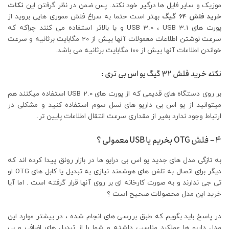
موزیک و سایر فایل ها درگیر خود نکند. پس ضمن در نظر گرفتن این
نکات
خرید فلش 64 گیگ
بهتر است حتما به سراغ فلش مموری هایی بروید از
پورت های USB 3.0 ، USB 3.1 و یا بالاتر استفاده می کنند چراکه که
سرعت نوشتن اطلاعات معمولات آنها بیش از 20 مگابایت برثانیه و سرعت
خواندن اطلاعات آنها بیش از 100 مگابایت برثانیه می باشد.
نکته خرید فلش 32 گیگ یو اس بی تری :
بر روی دستگاه های قدیمی که از پورت های USB 2.0 استفاده میکنند هم
میتوانید از یو اس بی داریو های نسل سوم استفاده کنید و مشکلی در
ارتباط وجود ندارد بغیر از مقداری سرعت انتقال اطلاعات پایین تر.
4 – فلش OTG بخریم یا USB معمولی ؟
به تازگی مدل های جدید یو اس بی درایو ها در بازار رونق پیدا کرده اند که
دیگر برای اتصال به تلفن های هوشمند نیازی به تبدیل یا کابل های OTG او
تی جی ندارند و به صورت کارخانه ای بر روی آنها قرار گرفته است . اما آیا
خرید این مدل محصولات صحیح است ؟
در پاسخ باید بگویم که طبق بررسی های انجام شده ، در بیشتر موارد این
مدل داریو ها عملکرد مناسبی داشته و شما را از تبدیل های اضافی و بی