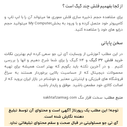
از کجا بفهمیم فلش چند گیگ است ؟
برای مشاهده حجم ذخیره سازی فلش مموری ها میتواند آن را با لپ تاپ و
کامپیوتر خود متصل کرده و با ورود به بخشMy Computer میتوانید حجم
درایو های خود را مشاهده کنید.
سخن پایانی
در این مطلب آموزشی از وبسایت آی تی جو سعی کرده ایم بهترین
نکات
خرید فلش 32 گیگ
و 64 گیگ را برای شما شرح دهیم و انها را بررسی
کنیم . و در آخرین نکته باید بگویم که بهتر است همیشه برای تهیه
محصولات دیجیتال که از حساسیت بالایی برخوردار هستند به سراغ
فروشگاه های فیزیکی و اینترنتی معتبر و خوشنام در بازار ایران بروید که از
اصالت کالای خود مطمعن باشید. موفق و پایدار باشید.
منبع مطلب
: سخت افزار مگ sakhtafzarmag.com
توجه! این مطلب یک رپورتاژ آگهی است و محتوای آن توسط تبلیغ
دهنده نگارش شده است.
آی تی جو مسئولیتی در قبال صحت و سقم محتوای تبلیغاتی ندارد.