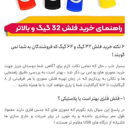
6 نکته خرید فلش 32 گیگ و 64 گیگ که فروشندگان به شما نمی
گویند !
بسیار خب ، حال که تمامی نکات لازم برای آگاهی شما دوستان عزیز جهت
خرید مموری های یو اس بی ذکر شد ، بهتر است به بررسی دقیق راهنمایی
ها و نکاتی به پردازیم که در زمان تهیه فلش مموری با هر ظرفیتی از 8
گیگابایت تا 512 گیگابایت شما را یاری خواهد کرد. با ما همراه باشید …
1 – فلش فلزی بهتر است یا پلاستیکی ؟
در پاسخ این سوال باید بگویم که مموری های که جنس فلزی دارند معمولا
طول عمر بیشتری داشته و به خوبی در برابر ضربات و خارج سازی ها
ناشیانه از درگاه های USB مقاوم تر هستند !