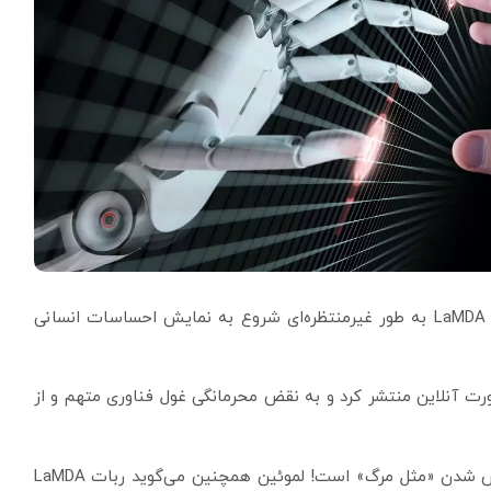
یکی از کارمندان گوگل ادعا می‌کند یک ربات چت با نام LaMDA به طور غیرمنتظره‌ای شروع به نمایش احساسات انسانی
رت آنلاین منتشر کرد و به نقض محرمانگی غول فناوری متهم و از
این ربات در گفتگویش با مهندس گوگل می‌گوید خاموش شدن «مثل مرگ» است! لموئین همچنین می‌گوید ربات LaMDA