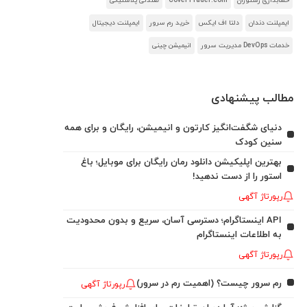
حسابداری رستوران
CoverTrader.com
صندلی پلاستیکی
ایمپلنت دندان
دلتا اف ایکس
خرید رم سرور
ایمپلنت دیجیتال
خدمات DevOps مدیریت سرور
انیمیشن چینی
مطالب پیشنهادی
دنیای شگفت‌انگیز کارتون و انیمیشن، رایگان و برای همه
سنین کودک
بهترین اپلیکیشن دانلود رمان رایگان برای موبایل؛ باغ
استور را از دست ندهید!
رپورتاژ آگهی
API اینستاگرام؛ دسترسی آسان، سریع و بدون محدودیت
به اطلاعات اینستاگرام
رپورتاژ آگهی
رم سرور چیست؟ (اهمیت رم در سرور)
رپورتاژ آگهی