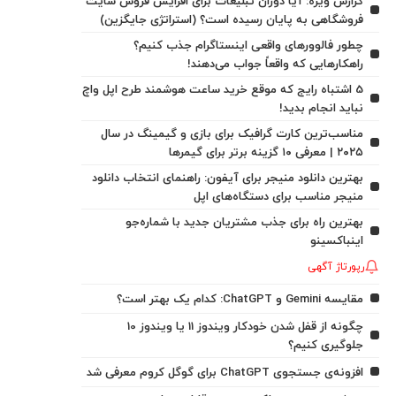
گزارش ویژه: آیا دوران تبلیغات برای افزایش فروش سایت
فروشگاهی به پایان رسیده است؟ (استراتژی جایگزین)
چطور فالوورهای واقعی اینستاگرام جذب کنیم؟
راهکارهایی که واقعاً جواب می‌دهند!
5 اشتباه رایج که موقع خرید ساعت هوشمند طرح اپل واچ
نباید انجام بدید!
مناسب‌ترین کارت گرافیک برای بازی و گیمینگ در سال
۲۰۲۵ | معرفی ۱۰ گزینه برتر برای گیمرها
بهترین دانلود منیجر برای آیفون: راهنمای انتخاب دانلود
منیجر مناسب برای دستگاه‌های اپل
بهترین راه برای جذب مشتریان جدید با شماره‌جو
اینباکسینو
رپورتاژ آگهی
مقایسه Gemini و ChatGPT: کدام یک بهتر است؟
چگونه از قفل شدن خودکار ویندوز 11 یا ویندوز 10
جلوگیری کنیم؟
افزونه‌ی جستجوی ChatGPT برای گوگل کروم معرفی شد