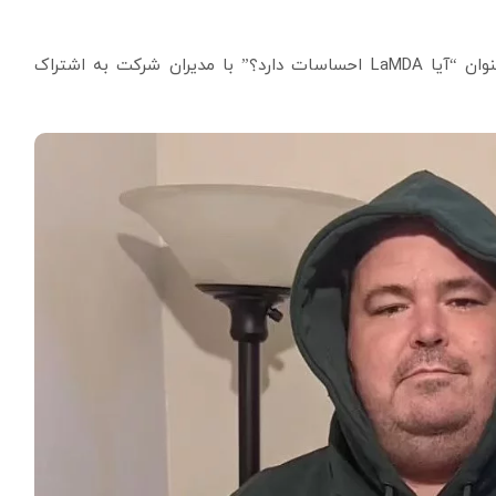
او یافته های خود را در ماه آوریل در GoogleDoc با عنوان “آیا LaMDA احساسات دارد؟” با مدیران شرکت به اشتراک