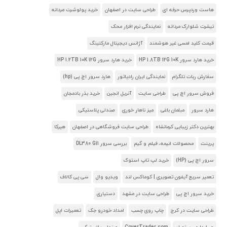
هاست وردپرس حرفه ای
طراحی سایت در اصفهان
خرید پولوشرت مردانه
تیشرت شلوارک مردانه
نمایندگی نرم افزار محک
قیمت کلید لمسی غیر هوشمند
آژانس دیجیتال مارکتینگ
خرید هارد سرور HP 1.8TB 12G 10K
خرید هارد سرور HP 1.2TB 10K 12G
سفارش ربات تلگرام
نمایندگی ایران رادیاتور
هارد سرور اچ پی (hp)
فروش سرور اچ پی
طراحی سایت
آنریل انجین
خرید بذر بادمجان
هارد سرور
مبلمان باغی
میز ناهار خوری
صندلی پلاستیکی
بهترین دکتر زیبایی کرمانشاه
طراحی سایت فروشگاهی در اصفهان
هیرکا
پرینت
محصولات انیمه، فیلم و گیم
بررسی سرور DL380 G11
سرور اچ پی (HP)
خرید لپ تاپ استوک
تعمیر سریع آیفون تصویری | کوماکس لند
ویدیو وال
سی پی کالاف
خرید سرور اچ پی
طراحی سایت در مشهد
دستیاری
طراحی سایت در کرج
چاپ روی چسب
امداد خودرو جک
تعمیرات اپل