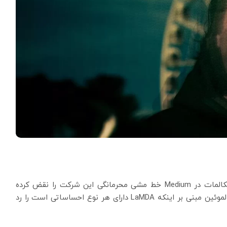
گوگل مدعی شده است که این شخص با پست کردن مکالمات در Medium خط مشی محرمانگی این شرکت را نقض کرده
است. براد گابریل، سخنگوی گوگل نیز به شدت ادعاهای لموئین مبنی بر اینکه LaMDA دارای هر نوع احساساتی است را رد