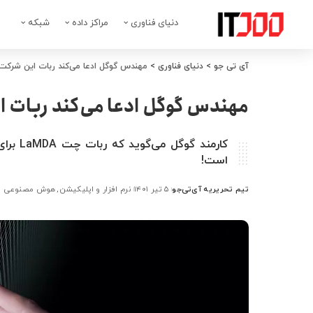
دنیای فناوری
مراکز داده
شبکه
آی تی جو
>
دنیای فناوری
>
مهندس گوگل ادعا می‌کند ربات این شرکت
مهندس گوگل ادعا می‌کند ربات ا
کارمند 
است!
تیم تحریریه آی‌تی‌جو
۵ تیر ۱۴۰۱
نرم افزار و اپلیکیشن
هوش مصنوعی
ارسال
شده
توسط