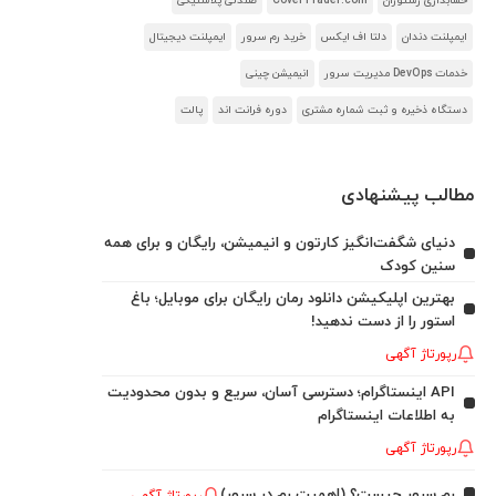
حسابداری رستوران
CoverTrader.com
صندلی پلاستیکی
ایمپلنت دندان
دلتا اف ایکس
خرید رم سرور
ایمپلنت دیجیتال
خدمات DevOps مدیریت سرور
انیمیشن چینی
دستگاه ذخیره و ثبت شماره مشتری
دوره فرانت اند
پالت
مطالب پیشنهادی
دنیای شگفت‌انگیز کارتون و انیمیشن، رایگان و برای همه
سنین کودک
بهترین اپلیکیشن دانلود رمان رایگان برای موبایل؛ باغ
استور را از دست ندهید!
رپورتاژ آگهی
API اینستاگرام؛ دسترسی آسان، سریع و بدون محدودیت
به اطلاعات اینستاگرام
رپورتاژ آگهی
رم سرور چیست؟ (اهمیت رم در سرور)