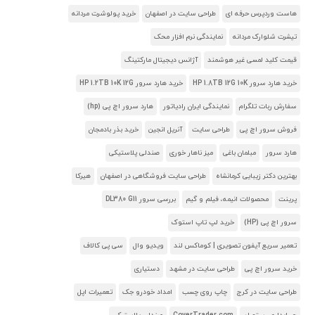
هاست وردپرس حرفه ای
طراحی سایت در اصفهان
خرید پولوشرت مردانه
تیشرت شلوارک مردانه
نمایندگی نرم افزار محک
قیمت کلید لمسی غیر هوشمند
آژانس دیجیتال مارکتینگ
خرید هارد سرور HP 1.8TB 12G 10K
خرید هارد سرور HP 1.2TB 10K 12G
سفارش ربات تلگرام
نمایندگی ایران رادیاتور
هارد سرور اچ پی (hp)
فروش سرور اچ پی
طراحی سایت
آنریل انجین
خرید بذر بادمجان
هارد سرور
مبلمان باغی
میز ناهار خوری
صندلی پلاستیکی
بهترین دکتر زیبایی کرمانشاه
طراحی سایت فروشگاهی در اصفهان
هیرکا
پرینت
محصولات انیمه، فیلم و گیم
بررسی سرور DL380 G11
سرور اچ پی (HP)
خرید لپ تاپ استوک
تعمیر سریع آیفون تصویری | کوماکس لند
ویدیو وال
سی پی کالاف
خرید سرور اچ پی
طراحی سایت در مشهد
دستیاری
طراحی سایت در کرج
چاپ روی چسب
امداد خودرو جک
تعمیرات اپل