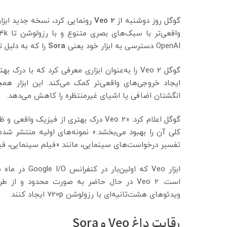
گوگل روز دوشنبه از
Veo 2
رونمایی کرد، نسخه جدید ابزا
OpenAI دسترسی به ابزار خود یعنی
Sora
را که به دلیل ت
گوگل Veo 2 را به‌عنوان ابزاری معرفی کرد که ب
ایجاد خروجی‌های واقعی‌تر کمک می‌کند. این ابزار 
انگشتان اضافی یا اشیای غیرمنتظره را کاهش می‌دهد.
گوگل اعلام کرد: «Veo 2 درک بهتری از ف
تفسیر درخواست‌های سینمایی، مانند «فیلم سینمایی، فیلم ۳۵ میلی‌متری» را دارد تا کلیپ‌های بصری جذابی تولی
ابزار Veo که اولین‌بار در کنفرانس Google I/O در ماه می معرفی شد، اکنون در
است. Veo 2 در حال حاضر به صورت محدود و 
ویدئوهای هشت‌ثانیه‌ای با رزولوشن 720p ایجاد کنند.
رقابت داغ Veo و Sora