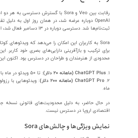
رقابت بین Veo و Sora با گسترش دسترسی به هر دو ابزار به‌زودی شدت خواهد گرفت. ابزار
ثبت‌نام‌ها شد. دسترسی دوباره در ۱۳ دسامبر فعال شد، اما OpenAI هنوز تعداد کاربران ثبت‌نامی را اعلام نکرده است.
Sora به کاربران این امکان را می‌دهد که ویدئوهای کو
برای ترکیب و بازآفرینی دارایی‌های بصری خود کاربر. این 
محدودی از هنرمندان و طراحان در دسترس بود. اکنون این ا
۱.
ChatGPT Plus (ماهانه ۲۰ دلار):
تا ۵۰ ویدئو در ماه با رزولوشن 480p، یا تعداد کمتری در رزولوشن 720p.
۲.
ChatGPT Pro (ماهانه ۲۰۰ دلار):
ماه.
اقتصادی اروپا در دسترس نیست.
نمایش ویژگی‌ها و چالش‌های Sora