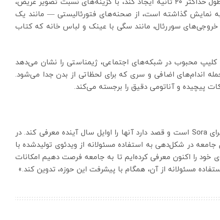
Sora Turbo قادر است ویدئوهایی تا رزولوشن 1080p و طول حداکثر ۲۰ ثانیه ایجاد کند، با گزینه‌های نسبت تصویر عریض،
از خروجی‌ها را به نمایش گذاشته است، از صحنه‌های فتورئالیستی — مانند یک
ا خروجی‌های سوررئال، مانند سگی با عینک و لباس خانه که کتاب
 کلیپ محبوب در شبکه‌های اجتماعی، ژیمناستی را نشان می‌دهد
له اندام‌های اضافی و سری که برای لحظاتی از بدن جدا می‌شود.
 پیچیده و آناتومی دقیق را برجسته می‌کند.
OpenAI در حال بررسی گزینه‌های قیمت‌گذاری متفاوت برای Sora است و قصد دارد آنها را اوایل سال آینده معرفی کند. در
Sora، O تأکید کرد که تعامل جامعه در شکل‌دهی به استفاده مسئولانه از ویدئوی تولیدشده با
خود را اکنون معرفی کرده‌ایم تا به جامعه فرصت دهیم امکانات
استفاده مسئولانه از آن، همگام با پیشرفت این حوزه، تدوین کند.»