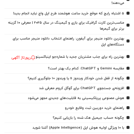
می‌دهند!
5 اشتباه رایج که موقع خرید ساعت هوشمند طرح اپل واچ نباید انجام بدید!
مناسب‌ترین کارت گرافیک برای بازی و گیمینگ در سال ۲۰۲۵ | معرفی ۱۰ گزینه
برتر برای گیمرها
بهترین دانلود منیجر برای آیفون: راهنمای انتخاب دانلود منیجر مناسب برای
دستگاه‌های اپل
بهترین راه برای جذب مشتریان جدید با شماره‌جو اینباکسینو
رپورتاژ آگهی
مقایسه Gemini و ChatGPT: کدام یک بهتر است؟
چگونه از قفل شدن خودکار ویندوز 11 یا ویندوز 10 جلوگیری کنیم؟
افزونه‌ی جستجوی ChatGPT برای گوگل کروم معرفی شد
هوش مصنوعی پرپلکیسیتی به قابلیت‌های جدیدی مجهز می‌شود
راهنمای خرید دوربین ثبت وقایع خودرو
چگونه حساب جیمیل هک شده را بازیابی کنیم؟
با ۱۰ ویژگی اولیه هوش اپل (Apple Intelligence) آشنا شوید