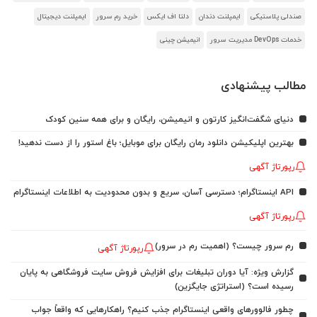
صندلی پلاستیکی
ایمپلنت دندان
دلتا اف ایکس
خرید رم سرور
ایمپلنت دیجیتال
خدمات DevOps مدیریت سرور
انیمیشن چینی
مطالب پیشنهادی
دنیای شگفت‌انگیز کارتون و انیمیشن، رایگان و برای همه سنین کودک
بهترین اپلیکیشن دانلود رمان رایگان برای موبایل؛ باغ استور را از دست ندهید!
رپورتاژ آگهی
API اینستاگرام؛ دسترسی آسان، سریع و بدون محدودیت به اطلاعات اینستاگرام
رپورتاژ آگهی
رم سرور چیست؟ (اهمیت رم در سرور)
رپورتاژ آگهی
گزارش ویژه: آیا دوران تبلیغات برای افزایش فروش سایت فروشگاهی به پایان
رسیده است؟ (استراتژی جایگزین)
چطور فالوورهای واقعی اینستاگرام جذب کنیم؟ راهکارهایی که واقعاً جواب