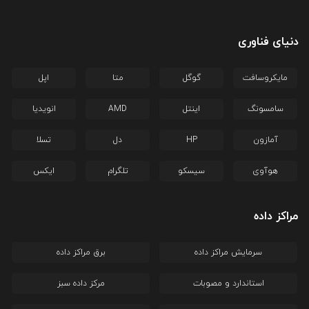
دنیای فناوری
مایکروسافت
گوگل
متا
اپل
سامسونگ
اینتل
AMD
انویدیا
آمازون
HP
دل
تسلا
هوآوی
سیسکو
تلگرام
ایکس
مراکز داده
سرمایش مراکز داده
برق مراکز داده
استاندارد و مصوبات
مرکز داده سبز