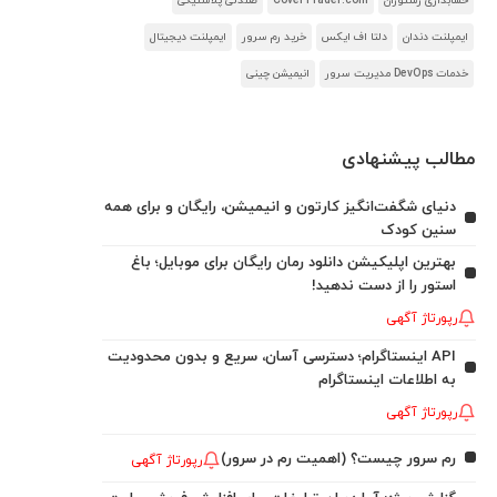
حسابداری رستوران
CoverTrader.com
صندلی پلاستیکی
ایمپلنت دندان
دلتا اف ایکس
خرید رم سرور
ایمپلنت دیجیتال
خدمات DevOps مدیریت سرور
انیمیشن چینی
مطالب پیشنهادی
دنیای شگفت‌انگیز کارتون و انیمیشن، رایگان و برای همه
سنین کودک
بهترین اپلیکیشن دانلود رمان رایگان برای موبایل؛ باغ
استور را از دست ندهید!
رپورتاژ آگهی
API اینستاگرام؛ دسترسی آسان، سریع و بدون محدودیت
به اطلاعات اینستاگرام
رپورتاژ آگهی
رم سرور چیست؟ (اهمیت رم در سرور)
رپورتاژ آگهی