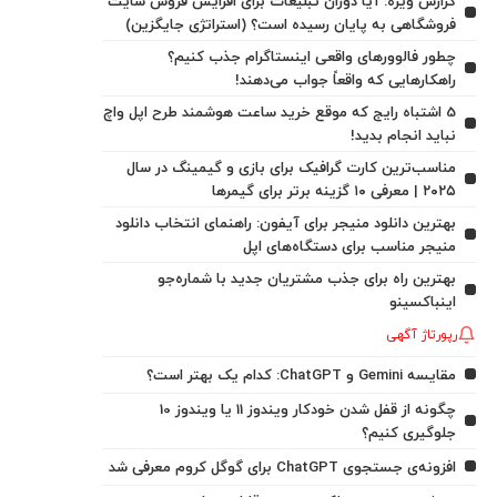
گزارش ویژه: آیا دوران تبلیغات برای افزایش فروش سایت
فروشگاهی به پایان رسیده است؟ (استراتژی جایگزین)
چطور فالوورهای واقعی اینستاگرام جذب کنیم؟
راهکارهایی که واقعاً جواب می‌دهند!
5 اشتباه رایج که موقع خرید ساعت هوشمند طرح اپل واچ
نباید انجام بدید!
مناسب‌ترین کارت گرافیک برای بازی و گیمینگ در سال
۲۰۲۵ | معرفی ۱۰ گزینه برتر برای گیمرها
بهترین دانلود منیجر برای آیفون: راهنمای انتخاب دانلود
منیجر مناسب برای دستگاه‌های اپل
بهترین راه برای جذب مشتریان جدید با شماره‌جو
اینباکسینو
رپورتاژ آگهی
مقایسه Gemini و ChatGPT: کدام یک بهتر است؟
چگونه از قفل شدن خودکار ویندوز 11 یا ویندوز 10
جلوگیری کنیم؟
افزونه‌ی جستجوی ChatGPT برای گوگل کروم معرفی شد