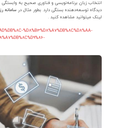
انتخاب زبان برنامه‌نویسی و فناوری صحیح به وابستگی ب
دیدگاه توسعه‌دهنده بستگی دارد. بطور مثال در
سامانه رز
لینک میتوانید مشاهده کنید .
%D8%AD%DB%8C-%D8%B3%D8%A7%DB%8C%D8%AA-
8%A7%DB%8C%D9%86-