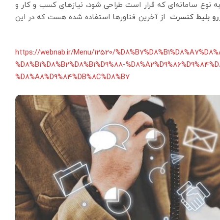
ه نوع سامانه‌ای که قرار است طراحی شود، نیازهای کسب و کار و
رو بلیط کنسرت
از آخرین فناورها استفاده شده هست که در این
https://webnab.ir/Menu/12520/%D8%B7%D8%B1%D8%A7
%D8%B1%D8%B2%D8%B1%D9%88-%D8%A2%D9%86%D9%84%D
%D8%A8%D9%84%DB%8C%D8%B7