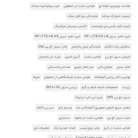
هاست وردپرس حرفه ای
طراحی سایت در اصفهان
خرید پولوشرت مردانه
تیشرت شلوارک مردانه
نمایندگی نرم افزار محک
قیمت کلید لمسی غیر هوشمند
آژانس دیجیتال مارکتینگ
خرید هارد سرور HP 1.8TB 12G 10K
خرید هارد سرور HP 1.2TB 10K 12G
سفارش ربات تلگرام
نمایندگی ایران رادیاتور
هارد سرور اچ پی (hp)
فروش سرور اچ پی
طراحی سایت
آنریل انجین
خرید بذر بادمجان
هارد سرور
مبلمان باغی
میز ناهار خوری
صندلی پلاستیکی
بهترین دکتر زیبایی کرمانشاه
طراحی سایت فروشگاهی در اصفهان
هیرکا
پرینت
محصولات انیمه، فیلم و گیم
بررسی سرور DL380 G11
سرور اچ پی (HP)
خرید لپ تاپ استوک
تعمیر سریع آیفون تصویری | کوماکس لند
ویدیو وال
سی پی کالاف
خرید سرور اچ پی
طراحی سایت در مشهد
دستیاری
طراحی سایت در کرج
چاپ روی چسب
امداد خودرو جک
تعمیرات اپل