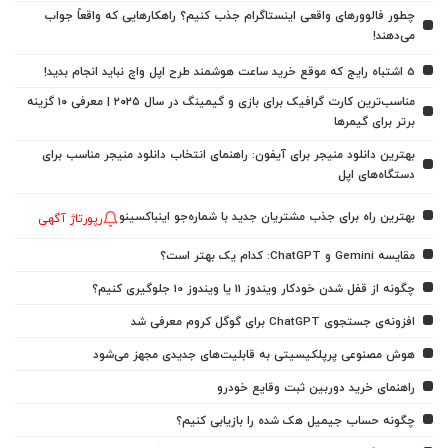
چطور فالوورهای واقعی اینستاگرام جذب کنیم؟ راهکارهایی که واقعاً جواب
می‌دهند!
5 اشتباه رایج که موقع خرید ساعت هوشمند طرح اپل واچ نباید انجام بدید!
مناسب‌ترین کارت گرافیک برای بازی و گیمینگ در سال ۲۰۲۵ | معرفی ۱۰ گزینه
برتر برای گیمرها
بهترین دانلود منیجر برای آیفون: راهنمای انتخاب دانلود منیجر مناسب برای
دستگاه‌های اپل
بهترین راه برای جذب مشتریان جدید با شماره‌جو اینباکسینو
رپورتاژ آگهی
مقایسه Gemini و ChatGPT: کدام یک بهتر است؟
چگونه از قفل شدن خودکار ویندوز 11 یا ویندوز 10 جلوگیری کنیم؟
افزونه‌ی جستجوی ChatGPT برای گوگل کروم معرفی شد
هوش مصنوعی پرپلکیسیتی به قابلیت‌های جدیدی مجهز می‌شود
راهنمای خرید دوربین ثبت وقایع خودرو
چگونه حساب جیمیل هک شده را بازیابی کنیم؟