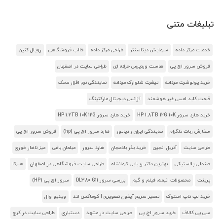
تبلیغات متنی
خدمات مرکز داده
سرمایش دیتاسنتر
طراحی مرکز داده
قالب فروشگاهی
رویال کنین
فروش سرور اچ پی
هاست وردپرس حرفه ای
طراحی سایت در اصفهان
خرید پولوشرت مردانه
تیشرت شلوارک مردانه
نمایندگی نرم افزار محک
قیمت کلید لمسی غیر هوشمند
آژانس دیجیتال مارکتینگ
خرید هارد سرور HP 1.8TB 12G 10K
خرید هارد سرور HP 1.2TB 10K 12G
سفارش ربات تلگرام
نمایندگی ایران رادیاتور
هارد سرور اچ پی (hp)
فروش سرور اچ پی
طراحی سایت
آنریل انجین
خرید بذر بادمجان
هارد سرور
مبلمان باغی
میز ناهار خوری
صندلی پلاستیکی
بهترین دکتر زیبایی کرمانشاه
طراحی سایت فروشگاهی در اصفهان
هیرکا
پرینت
محصولات انیمه، فیلم و گیم
بررسی سرور DL380 G11
سرور اچ پی (HP)
خرید لپ تاپ استوک
تعمیر سریع آیفون تصویری | کوماکس لند
ویدیو وال
سی پی کالاف
خرید سرور اچ پی
طراحی سایت در مشهد
دستیاری
طراحی سایت در کرج