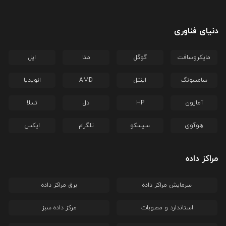
دنیای فناوری
مایکروسافت
گوگل
متا
اپل
سامسونگ
اینتل
AMD
انویدیا
آمازون
HP
دل
تسلا
هوآوی
سیسکو
تلگرام
ایکس
مراکز داده
سرمایش مراکز داده
برق مراکز داده
استاندارد و مصوبات
مرکز داده سبز