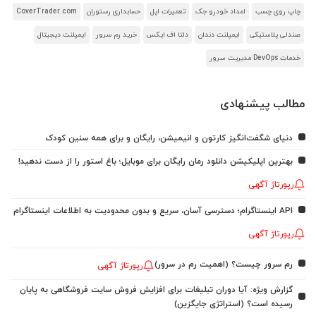
چاپ روی چسب
امداد خودرو جک
تعمیرات اپل
حسابداری رستوران
CoverTrader.com
صندلی پلاستیکی
ایمپلنت دندان
دلتا اف ایکس
خرید رم سرور
ایمپلنت دیجیتال
خدمات DevOps مدیریت سرور
مطالب پیشنهادی
دنیای شگفت‌انگیز کارتون و انیمیشن، رایگان و برای همه سنین کودک
بهترین اپلیکیشن دانلود رمان رایگان برای موبایل؛ باغ استور را از دست ندهید!
رپورتاژ آگهی
API اینستاگرام؛ دسترسی آسان، سریع و بدون محدودیت به اطلاعات اینستاگرام
رپورتاژ آگهی
رم سرور چیست؟ (اهمیت رم در سرور)
رپورتاژ آگهی
گزارش ویژه: آیا دوران تبلیغات برای افزایش فروش سایت فروشگاهی به پایان
رسیده است؟ (استراتژی جایگزین)