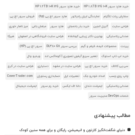
خرید هارد سرور HP 1.8TB 12G 10K
خرید هارد سرور HP 1.2TB 10K 12G
سفارش ربات تلگرام
نمایندگی ایران رادیاتور
هارد سرور اچ پی (hp)
فروش سرور اچ پی
طراحی سایت
آنریل انجین
خرید بذر بادمجان
هارد سرور
مبلمان باغی
میز ناهار خوری
صندلی پلاستیکی
بهترین دکتر زیبایی کرمانشاه
طراحی سایت فروشگاهی در اصفهان
هیرکا
پرینت
محصولات انیمه، فیلم و گیم
بررسی سرور DL380 G11
سرور اچ پی (HP)
خرید لپ تاپ استوک
تعمیر سریع آیفون تصویری | کوماکس لند
ویدیو وال
سی پی کالاف
خرید سرور اچ پی
طراحی سایت در مشهد
دستیاری
طراحی سایت در کرج
چاپ روی چسب
امداد خودرو جک
تعمیرات اپل
حسابداری رستوران
CoverTrader.com
صندلی پلاستیکی
ایمپلنت دندان
دلتا اف ایکس
خرید رم سرور
ایمپلنت دیجیتال
خدمات DevOps مدیریت سرور
مطالب پیشنهادی
دنیای شگفت‌انگیز کارتون و انیمیشن، رایگان و برای همه سنین کودک