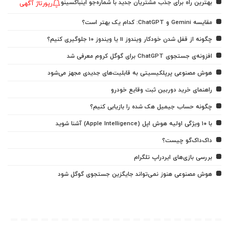
بهترین راه برای جذب مشتریان جدید با شماره‌جو اینباکسینو
رپورتاژ آگهی
مقایسه Gemini و ChatGPT: کدام یک بهتر است؟
چگونه از قفل شدن خودکار ویندوز 11 یا ویندوز 10 جلوگیری کنیم؟
افزونه‌ی جستجوی ChatGPT برای گوگل کروم معرفی شد
هوش مصنوعی پرپلکیسیتی به قابلیت‌های جدیدی مجهز می‌شود
راهنمای خرید دوربین ثبت وقایع خودرو
چگونه حساب جیمیل هک شده را بازیابی کنیم؟
با ۱۰ ویژگی اولیه هوش اپل (Apple Intelligence) آشنا شوید
داک‌داک‌گو چیست؟
بررسی بازی‌های ایردراپ تلگرام
هوش مصنوعی هنوز نمی‌تواند جایگزین جستجوی گوگل شود