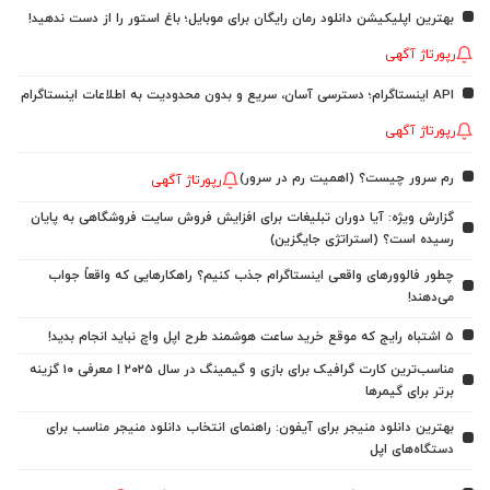
بهترین اپلیکیشن دانلود رمان رایگان برای موبایل؛ باغ استور را از دست ندهید!
رپورتاژ آگهی
API اینستاگرام؛ دسترسی آسان، سریع و بدون محدودیت به اطلاعات اینستاگرام
رپورتاژ آگهی
رم سرور چیست؟ (اهمیت رم در سرور)
رپورتاژ آگهی
گزارش ویژه: آیا دوران تبلیغات برای افزایش فروش سایت فروشگاهی به پایان
رسیده است؟ (استراتژی جایگزین)
چطور فالوورهای واقعی اینستاگرام جذب کنیم؟ راهکارهایی که واقعاً جواب
می‌دهند!
5 اشتباه رایج که موقع خرید ساعت هوشمند طرح اپل واچ نباید انجام بدید!
مناسب‌ترین کارت گرافیک برای بازی و گیمینگ در سال ۲۰۲۵ | معرفی ۱۰ گزینه
برتر برای گیمرها
بهترین دانلود منیجر برای آیفون: راهنمای انتخاب دانلود منیجر مناسب برای
دستگاه‌های اپل