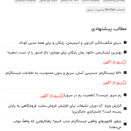
صندلی پلاستیکی
ایمپلنت دندان
دلتا اف ایکس
خرید رم سرور
ایمپلنت دیجیتال
خدمات DevOps مدیریت سرور
مطالب پیشنهادی
دنیای شگفت‌انگیز کارتون و انیمیشن، رایگان و برای همه سنین کودک
بهترین اپلیکیشن دانلود رمان رایگان برای موبایل؛ باغ استور را از دست ندهید!
رپورتاژ آگهی
API اینستاگرام؛ دسترسی آسان، سریع و بدون محدودیت به اطلاعات اینستاگرام
رپورتاژ آگهی
رم سرور چیست؟ (اهمیت رم در سرور)
رپورتاژ آگهی
گزارش ویژه: آیا دوران تبلیغات برای افزایش فروش سایت فروشگاهی به پایان
رسیده است؟ (استراتژی جایگزین)
چطور فالوورهای واقعی اینستاگرام جذب کنیم؟ راهکارهایی که واقعاً جواب
می‌دهند!