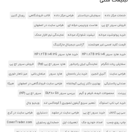
تبلیغات متنی
خدمات مرکز داده
سرمایش دیتاسنتر
طراحی مرکز داده
قالب فروشگاهی
رویال کنین
فروش سرور اچ پی
هاست وردپرس حرفه ای
طراحی سایت در اصفهان
خرید پولوشرت مردانه
تیشرت شلوارک مردانه
نمایندگی نرم افزار محک
قیمت کلید لمسی غیر هوشمند
آژانس دیجیتال مارکتینگ
خرید هارد سرور HP 1.8TB 12G 10K
خرید هارد سرور HP 1.2TB 10K 12G
سفارش ربات تلگرام
نمایندگی ایران رادیاتور
هارد سرور اچ پی (hp)
فروش سرور اچ پی
طراحی سایت
آنریل انجین
خرید بذر بادمجان
هارد سرور
مبلمان باغی
میز ناهار خوری
صندلی پلاستیکی
بهترین دکتر زیبایی کرمانشاه
طراحی سایت فروشگاهی در اصفهان
هیرکا
پرینت
محصولات انیمه، فیلم و گیم
بررسی سرور DL380 G11
سرور اچ پی (HP)
خرید لپ تاپ استوک
تعمیر سریع آیفون تصویری | کوماکس لند
ویدیو وال
سی پی کالاف
خرید سرور اچ پی
طراحی سایت در مشهد
دستیاری
طراحی سایت در کرج
چاپ روی چسب
امداد خودرو جک
تعمیرات اپل
حسابداری رستوران
CoverTrader.com