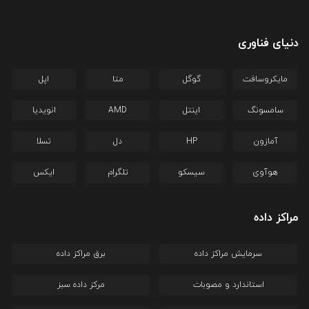
دنیای فناوری
مایکروسافت
گوگل
متا
اپل
سامسونگ
اینتل
AMD
انویدیا
آمازون
HP
دل
تسلا
هوآوی
سیسکو
تلگرام
ایکس
مراکز داده
سرمایش مراکز داده
برق مراکز داده
استاندارد و مصوبات
مرکز داده سبز