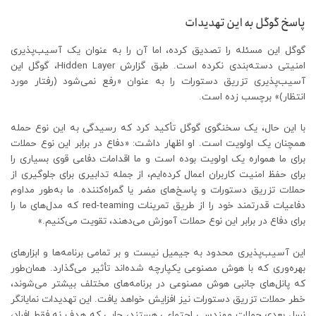
پاسخ گوگل به این تهدیدات
گوگل این مسئله را تصدیق کرده، اما آن را به عنوان یک آسیب‌پذیری
امنیتی دسته‌بندی نکرده است. طبق گزارش Hidden Layer، گوگل این
آسیب‌پذیری تزریق دستورات را به عنوان «رفع نمی‌شود (رفتار مورد
انتظار)» برچسب زده است.
با این حال، یک سخنگوی گوگل تأکید کرد که رسیدگی به این نوع حمله
همچنان یک اولویت است. او اظهار داشت: «دفاع در برابر این نوع حملات
برای ما همواره یک اولویت بوده است و ما اقدامات دفاعی قوی بسیاری را
برای حفظ امنیت کاربران اعمال کرده‌ایم، از جمله تدابیری برای جلوگیری از
حملات تزریق دستورات و پاسخ‌های مضر یا گمراه‌کننده. ما به‌طور مداوم
دفاعیات قدرتمند خود را از طریق تمرینات red-teaming که مدل‌های ما را
برای دفاع در برابر این نوع حملات آموزش می‌دهند، تقویت می‌کنیم.»
این آسیب‌پذیری محدود به جیمیل نیست و بر تمامی برنامه‌ها و ابزارهای
بهره‌وری که با هوش مصنوعی یکپارچه شده‌اند تأثیر می‌گذارد. همان‌طور
که پانل‌های جانبی هوش مصنوعی در برنامه‌های مختلف بیشتر می‌شوند،
خطر حملات تزریق دستورات نیز افزایش خواهد یافت. این تهدیدات نمایانگر
نسل بعدی حملات مهندسی اجتماعی هستند، جایی که هدف نه فقط افراد،