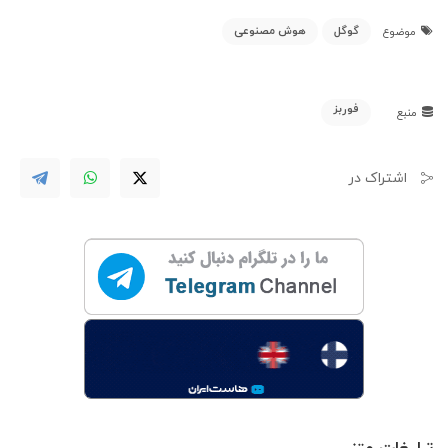
گوگل
هوش مصنوعی
موضوع
فوربز
منبع
اشتراک در