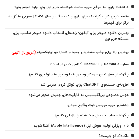
5 اشتباه رایج که موقع خرید ساعت هوشمند طرح اپل واچ نباید انجام بدید!
مناسب‌ترین کارت گرافیک برای بازی و گیمینگ در سال ۲۰۲۵ | معرفی ۱۰ گزینه
برتر برای گیمرها
بهترین دانلود منیجر برای آیفون: راهنمای انتخاب دانلود منیجر مناسب برای
دستگاه‌های اپل
بهترین راه برای جذب مشتریان جدید با شماره‌جو اینباکسینو
رپورتاژ آگهی
مقایسه Gemini و ChatGPT: کدام یک بهتر است؟
چگونه از قفل شدن خودکار ویندوز 11 یا ویندوز 10 جلوگیری کنیم؟
افزونه‌ی جستجوی ChatGPT برای گوگل کروم معرفی شد
هوش مصنوعی پرپلکیسیتی به قابلیت‌های جدیدی مجهز می‌شود
راهنمای خرید دوربین ثبت وقایع خودرو
چگونه حساب جیمیل هک شده را بازیابی کنیم؟
با ۱۰ ویژگی اولیه هوش اپل (Apple Intelligence) آشنا شوید
داک‌داک‌گو چیست؟