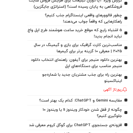
گزارش ویژه: آیا دوران تبلیغات برای افزایش فروش سایت
فروشگاهی به پایان رسیده است؟ (استراتژی جایگزین)
چطور فالوورهای واقعی اینستاگرام جذب کنیم؟
راهکارهایی که واقعاً جواب می‌دهند!
5 اشتباه رایج که موقع خرید ساعت هوشمند طرح اپل واچ
نباید انجام بدید!
مناسب‌ترین کارت گرافیک برای بازی و گیمینگ در سال
۲۰۲۵ | معرفی ۱۰ گزینه برتر برای گیمرها
بهترین دانلود منیجر برای آیفون: راهنمای انتخاب دانلود
منیجر مناسب برای دستگاه‌های اپل
بهترین راه برای جذب مشتریان جدید با شماره‌جو
اینباکسینو
رپورتاژ آگهی
مقایسه Gemini و ChatGPT: کدام یک بهتر است؟
چگونه از قفل شدن خودکار ویندوز 11 یا ویندوز 10
جلوگیری کنیم؟
افزونه‌ی جستجوی ChatGPT برای گوگل کروم معرفی شد