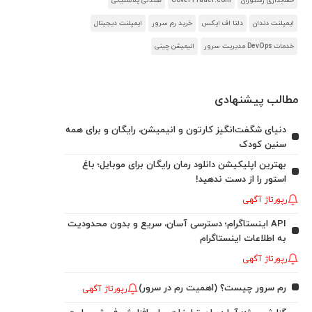
حسابداری رستوران
CoverTrader.com
صندلی پلاستیکی
ایمپلنت دندان
دلتا اف ایکس
خرید رم سرور
ایمپلنت دیجیتال
خدمات DevOps مدیریت سرور
انیمیشن چینی
مطالب پیشنهادی
دنیای شگفت‌انگیز کارتون و انیمیشن، رایگان و برای همه
سنین کودک
بهترین اپلیکیشن دانلود رمان رایگان برای موبایل؛ باغ
استور را از دست ندهید!
رپورتاژ آگهی
API اینستاگرام؛ دسترسی آسان، سریع و بدون محدودیت
به اطلاعات اینستاگرام
رپورتاژ آگهی
رم سرور چیست؟ (اهمیت رم در سرور)
رپورتاژ آگهی