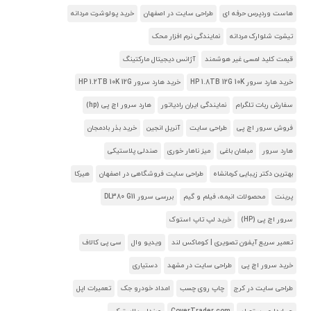
هاست وردپرس حرفه ای
طراحی سایت در اصفهان
خرید پولوشرت مردانه
تیشرت شلوارک مردانه
نمایندگی نرم افزار محک
قیمت کلید لمسی غیر هوشمند
آژانس دیجیتال مارکتینگ
خرید هارد سرور HP 1.8TB 12G 10K
خرید هارد سرور HP 1.2TB 10K 12G
سفارش ربات تلگرام
نمایندگی ایران رادیاتور
هارد سرور اچ پی (hp)
فروش سرور اچ پی
طراحی سایت
آنریل انجین
خرید بذر بادمجان
هارد سرور
مبلمان باغی
میز ناهار خوری
صندلی پلاستیکی
بهترین دکتر زیبایی کرمانشاه
طراحی سایت فروشگاهی در اصفهان
هیرکا
پرینت
محصولات انیمه، فیلم و گیم
بررسی سرور DL380 G11
سرور اچ پی (HP)
خرید لپ تاپ استوک
تعمیر سریع آیفون تصویری | کوماکس لند
ویدیو وال
سی پی کالاف
خرید سرور اچ پی
طراحی سایت در مشهد
دستیاری
طراحی سایت در کرج
چاپ روی چسب
امداد خودرو جک
تعمیرات اپل