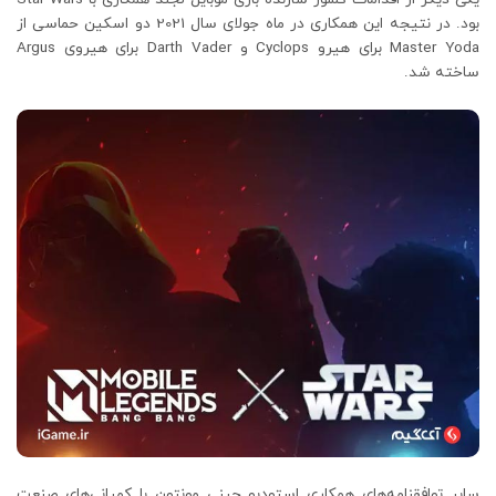
بود. در نتیجه این همکاری در ماه جولای سال 2021 دو اسکین حماسی از
Master Yoda برای هیرو Cyclops و Darth Vader برای هیروی Argus
ساخته شد.
سایر توافقنامه‌های همکاری استودیو چینی مونتون با کمپانی‌های صنعت