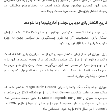
این کمپانی در حال حاضر در کشور چین مستقر است. با وجود تازه تاسیس
بودن این کمپانی مونتون موفق شده است به دستاورهای مختلفی در
زمینه انتشار بازی‌های سبک موبا دست پیدا کند.
تاریخ انتشار بازی موبایل لجند و آمار پلیرها و دانلودها
بازی موبایل لجند توسط استودیوی مونتون در سال 2016 منتشر شد. از زمان
انتشار بازی، محبوبیت آن به طرز چشمگیری در سراسر جهان به ویژه
جنوب شرقی آسیا افزایش پیدا کرد.
بازی موبایل لجند از زمان انتشار خود بیش از 100 میلیون پلیر داشته است
و تعداد دانلود آن از مرز یک میلیارد دانلود نیز فراتر رفته است. در این بازی
دو تیم پنج نفره در مقابل هم قرار می‌گیرند. مدت زمان بتل هم می‌تواند
بین یک دقیقه تا 10 دقیقه باشد. پلیرها باید در سه لاین برای تصرف برج
دشمن با یکدیگر مبارزه کنند.
موبایل لجند بنگ بنگ ابتدا با عنوان Magic Rush: Heroes منتشر شد. اما
مدتی بعد به علت شکایت Riot Games بازی از فروشگاه گوگل پلی حذف و
سپس با عنوان Mobile Legends Bang Bang به طور مجدد منتشر شد.
این بازی همچنین عنوان محبوب‌ترین بازی سال در جوایز بازی EXGCON
Indonesia در سال 2019 را به خود اختصاص داد.