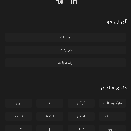
آی تی جو
تبلیغات
درباره ما
ارتباط با ما
دنیای فناوری
مایکروسافت
گوگل
متا
اپل
سامسونگ
اینتل
AMD
انویدیا
آمازون
HP
دل
تسلا