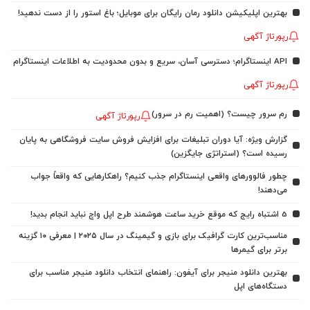
بهترین اپلیکیشن دانلود رمان رایگان برای موبایل؛ باغ استور را از دست ندهید!
رپورتاژ آگهی
API اینستاگرام؛ دسترسی آسان، سریع و بدون محدودیت به اطلاعات اینستاگرام
رپورتاژ آگهی
رم سرور چیست؟ (اهمیت رم در سرور)
رپورتاژ آگهی
گزارش ویژه: آیا دوران تبلیغات برای افزایش فروش سایت فروشگاهی به پایان
رسیده است؟ (استراتژی جایگزین)
چطور فالوورهای واقعی اینستاگرام جذب کنیم؟ راهکارهایی که واقعاً جواب
می‌دهند!
5 اشتباه رایج که موقع خرید ساعت هوشمند طرح اپل واچ نباید انجام بدید!
مناسب‌ترین کارت گرافیک برای بازی و گیمینگ در سال ۲۰۲۵ | معرفی ۱۰ گزینه
برتر برای گیمرها
بهترین دانلود منیجر برای آیفون: راهنمای انتخاب دانلود منیجر مناسب برای
دستگاه‌های اپل