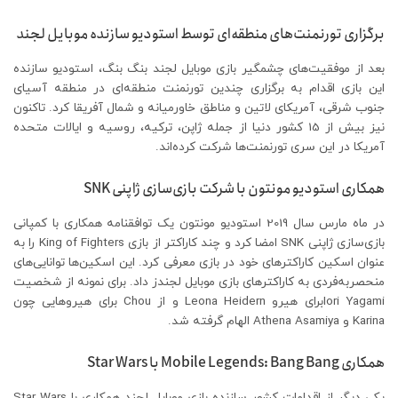
برگزاری تورنمنت‌های منطقه‌ای توسط استودیو سازنده موبایل لجند
بعد از موفقیت‌های چشمگیر بازی موبایل لجند بنگ بنگ، استودیو سازنده
این بازی اقدام به برگزاری چندین تورنمنت منطقه‌ای در منطقه آسیای
جنوب شرقی، آمریکای لاتین و مناطق خاورمیانه و شمال آفریقا کرد. تاکنون
نیز بیش از 15 کشور دنیا از جمله ژاپن، ترکیه، روسیه و ایالات متحده
آمریکا در این سری تورنمنت‌ها شرکت کرده‌اند.
همکاری استودیو مونتون با شرکت بازی‌سازی ژاپنی SNK
در ماه مارس سال 2019 استودیو مونتون یک توافقنامه همکاری با کمپانی‌
بازی‌سازی ژاپنی SNK امضا کرد و چند کاراکتر از بازی King of Fighters را به
عنوان اسکین کاراکترهای خود در بازی معرفی کرد. این اسکین‌ها توانایی‌های
منحصر‌به‌فردی به کاراکترهای بازی موبایل لجندز داد. برای نمونه از شخصیت
Iori Yagamiبرای هیرو Leona Heidern و از Chou برای هیروهایی چون
Karina و Athena Asamiya الهام گرفته شد.
همکاری Mobile Legends: Bang Bang با Star Wars
یکی دیگر از اقدامات کشور سازنده بازی موبایل لجند همکاری با Star Wars