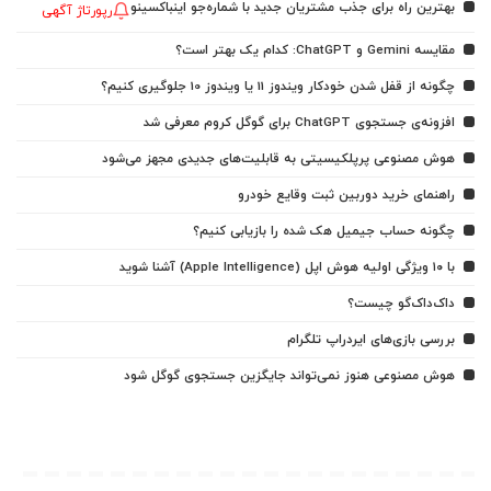
بهترین راه برای جذب مشتریان جدید با شماره‌جو اینباکسینو
رپورتاژ آگهی
مقایسه Gemini و ChatGPT: کدام یک بهتر است؟
چگونه از قفل شدن خودکار ویندوز 11 یا ویندوز 10 جلوگیری کنیم؟
افزونه‌ی جستجوی ChatGPT برای گوگل کروم معرفی شد
هوش مصنوعی پرپلکیسیتی به قابلیت‌های جدیدی مجهز می‌شود
راهنمای خرید دوربین ثبت وقایع خودرو
چگونه حساب جیمیل هک شده را بازیابی کنیم؟
با ۱۰ ویژگی اولیه هوش اپل (Apple Intelligence) آشنا شوید
داک‌داک‌گو چیست؟
بررسی بازی‌های ایردراپ تلگرام
هوش مصنوعی هنوز نمی‌تواند جایگزین جستجوی گوگل شود