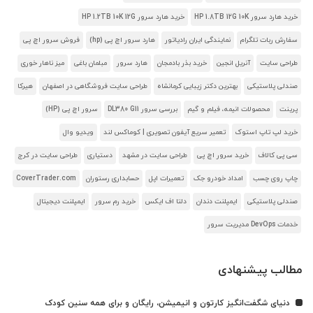
خرید هارد سرور HP 1.8TB 12G 10K
خرید هارد سرور HP 1.2TB 10K 12G
سفارش ربات تلگرام
نمایندگی ایران رادیاتور
هارد سرور اچ پی (hp)
فروش سرور اچ پی
طراحی سایت
آنریل انجین
خرید بذر بادمجان
هارد سرور
مبلمان باغی
میز ناهار خوری
صندلی پلاستیکی
بهترین دکتر زیبایی کرمانشاه
طراحی سایت فروشگاهی در اصفهان
هیرکا
پرینت
محصولات انیمه، فیلم و گیم
بررسی سرور DL380 G11
سرور اچ پی (HP)
خرید لپ تاپ استوک
تعمیر سریع آیفون تصویری | کوماکس لند
ویدیو وال
سی پی کالاف
خرید سرور اچ پی
طراحی سایت در مشهد
دستیاری
طراحی سایت در کرج
چاپ روی چسب
امداد خودرو جک
تعمیرات اپل
حسابداری رستوران
CoverTrader.com
صندلی پلاستیکی
ایمپلنت دندان
دلتا اف ایکس
خرید رم سرور
ایمپلنت دیجیتال
خدمات DevOps مدیریت سرور
مطالب پیشنهادی
دنیای شگفت‌انگیز کارتون و انیمیشن، رایگان و برای همه سنین کودک