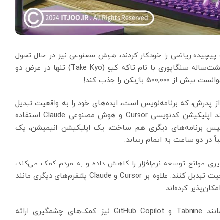
یچیده ریاضی را خودکار کردند، هوش مصنوعی نیز در حال تحول
در دنیای برنامه‌نویسی است. به عنوان مثال، یک پسر هشت‌ساله سنگاپوری با نام تاکه کیو (Take Kyo) تنها در عرض دو
بازیکن را جذب کند!
از پدرش، که برنامه‌نویس است، ایده‌های خود را به واقعیت تبدیل
کرد. از دستورات ساده به زبان انگلیسی و ابزارهایی مانند اپلیکیشن کد‌نویسی Cursor و هوش مصنوعی Claude استفاده
 سپس برنامه‌های دیگری هم ساخت، یک اپلیکیشن انیمیشن، یک
ً در دو ساعت به اتمام رساند.
ی موانع توسعه نرم‌افزار را کاهش داده و به مردم کمک می‌کند،
بدون دانش فنی پیچیده، ایده‌های خلاقانه خود را به واقعیت تبدیل کنند. علاوه بر Cursor و Claude پلتفرم‌های دیگری مانند
برای برنامه‌نویسان حرفه‌ای، ابزارهای هوش مصنوعی مانند Tabnine و GitHub Copilot نیز کمک‌های چشمگیری ارائه