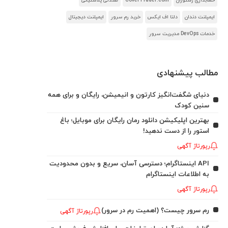
حسابداری رستوران
CoverTrader.com
صندلی پلاستیکی
ایمپلنت دندان
دلتا اف ایکس
خرید رم سرور
ایمپلنت دیجیتال
خدمات DevOps مدیریت سرور
مطالب پیشنهادی
دنیای شگفت‌انگیز کارتون و انیمیشن، رایگان و برای همه
سنین کودک
بهترین اپلیکیشن دانلود رمان رایگان برای موبایل؛ باغ
استور را از دست ندهید!
رپورتاژ آگهی
API اینستاگرام؛ دسترسی آسان، سریع و بدون محدودیت
به اطلاعات اینستاگرام
رپورتاژ آگهی
رم سرور چیست؟ (اهمیت رم در سرور)
رپورتاژ آگهی