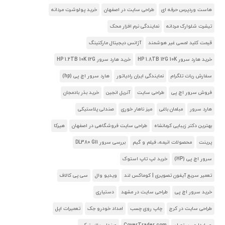
هاست وردپرس حرفه ای
طراحی سایت در اصفهان
خرید پولوشرت مردانه
تیشرت شلوارک مردانه
نمایندگی نرم افزار محک
قیمت کلید لمسی غیر هوشمند
آژانس دیجیتال مارکتینگ
خرید هارد سرور HP 1.8TB 12G 10K
خرید هارد سرور HP 1.2TB 10K 12G
سفارش ربات تلگرام
نمایندگی ایران رادیاتور
هارد سرور اچ پی (hp)
فروش سرور اچ پی
طراحی سایت
آنریل انجین
خرید بذر بادمجان
هارد سرور
مبلمان باغی
میز ناهار خوری
صندلی پلاستیکی
بهترین دکتر زیبایی کرمانشاه
طراحی سایت فروشگاهی در اصفهان
هیرکا
پرینت
محصولات انیمه، فیلم و گیم
بررسی سرور DL380 G11
سرور اچ پی (HP)
خرید لپ تاپ استوک
تعمیر سریع آیفون تصویری | کوماکس لند
ویدیو وال
سی پی کالاف
خرید سرور اچ پی
طراحی سایت در مشهد
دستیاری
طراحی سایت در کرج
چاپ روی چسب
امداد خودرو جک
تعمیرات اپل