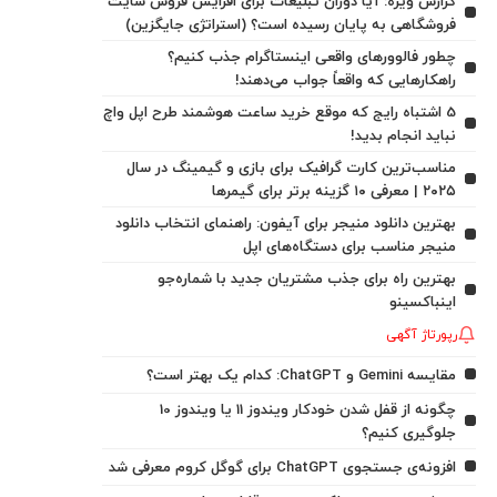
گزارش ویژه: آیا دوران تبلیغات برای افزایش فروش سایت
فروشگاهی به پایان رسیده است؟ (استراتژی جایگزین)
چطور فالوورهای واقعی اینستاگرام جذب کنیم؟
راهکارهایی که واقعاً جواب می‌دهند!
5 اشتباه رایج که موقع خرید ساعت هوشمند طرح اپل واچ
نباید انجام بدید!
مناسب‌ترین کارت گرافیک برای بازی و گیمینگ در سال
۲۰۲۵ | معرفی ۱۰ گزینه برتر برای گیمرها
بهترین دانلود منیجر برای آیفون: راهنمای انتخاب دانلود
منیجر مناسب برای دستگاه‌های اپل
بهترین راه برای جذب مشتریان جدید با شماره‌جو
اینباکسینو
رپورتاژ آگهی
مقایسه Gemini و ChatGPT: کدام یک بهتر است؟
چگونه از قفل شدن خودکار ویندوز 11 یا ویندوز 10
جلوگیری کنیم؟
افزونه‌ی جستجوی ChatGPT برای گوگل کروم معرفی شد