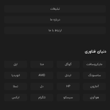
تبلیغات
درباره ما
ارتباط با ما
دنیای فناوری
مایکروسافت
گوگل
متا
اپل
سامسونگ
اینتل
AMD
انویدیا
آمازون
HP
دل
تسلا
هوآوی
سیسکو
تلگرام
ایکس