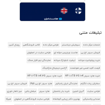
تبلیغات متنی
خدمات مرکز داده
سرمایش دیتاسنتر
طراحی مرکز داده
قالب فروشگاهی
رویال کنین
فروش سرور اچ پی
هاست وردپرس حرفه ای
طراحی سایت در اصفهان
خرید پولوشرت مردانه
تیشرت شلوارک مردانه
نمایندگی نرم افزار محک
قیمت کلید لمسی غیر هوشمند
آژانس دیجیتال مارکتینگ
خرید هارد سرور HP 1.8TB 12G 10K
خرید هارد سرور HP 1.2TB 10K 12G
سفارش ربات تلگرام
نمایندگی ایران رادیاتور
هارد سرور اچ پی (hp)
فروش سرور اچ پی
طراحی سایت
آنریل انجین
خرید بذر بادمجان
هارد سرور
مبلمان باغی
میز ناهار خوری
صندلی پلاستیکی
بهترین دکتر زیبایی کرمانشاه
طراحی سایت فروشگاهی در اصفهان
هیرکا