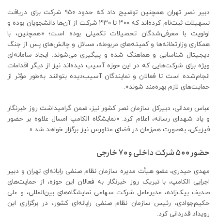
دبیر نصر تهران همچنین توضیح داد که حدود ۹۵۰ شرکت برای دریافت
تسهیلات ثبت‌نام کرده‌اند که ۳۰۰ تا ۳۳۰ شرکت از آن‌ها دانشجویان بوده و
اولویت با معرفی‌شدگان تحصیلات تکمیلی بوده است؛ «همچنین، با
همکاری وزارتخانه‌ها و کمیته‌های مربوطه، مسائل و چالش‌های پس از جنگ
دیجیتال شناسایی و هماهنگ شده و پیگیری می‌شوند. ایجاد سامانه‌ای
ویژه برای شرکت‌هایی که در این حوزه آسیب دیده‌اند نیز از دیگر اقدامات
انجام‌شده است تا فعالان و نمایندگان آسیب‌دیده بتوانند به‌طور مؤثر از
حمایت‌های لازم بهره‌مند شوند».
عباس رمدانی، دبیرکل سازمان نصر کشور نیز، ضمن گرامیداشت روز خبرنگار
و یاد شهدای رسانه، اعلام کرد: «نمایشگاه الکامپ امسال علاوه بر حضور
فیزیکی، به‌صورت هم‌زمان در فضای متاورس نیز برگزار خواهد شد.»
حضور
۵۰۰
شرکت داخلی و
۷۰
خارجی
مهدی حیدری، عضو هیأت مدیره سازمان نظام صنفی رایانه‌ای تهران و دبیر
اجرایی الکامپ، با تبریک روز خبرنگار به فعالان این حوزه، از حمایت‌های
صدیف بیک‌زاده، مدیرعامل شرکت سهامی نمایشگاه‌های بین‌المللی، و علی
حکیم‌جوادی، رئیس سازمان نظام صنفی رایانه‌ای کشور، در برگزاری این
رویداد قدردانی کرد.