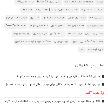
پرینت
محصولات انیمه، فیلم و گیم
بررسی سرور DL380 G11
سرور اچ پی (HP)
خرید لپ تاپ استوک
تعمیر سریع آیفون تصویری | کوماکس لند
ویدیو وال
سی پی کالاف
خرید سرور اچ پی
طراحی سایت در مشهد
دستیاری
طراحی سایت در کرج
چاپ روی چسب
امداد خودرو جک
تعمیرات اپل
حسابداری رستوران
CoverTrader.com
صندلی پلاستیکی
ایمپلنت دندان
دلتا اف ایکس
خرید رم سرور
ایمپلنت دیجیتال
خدمات DevOps مدیریت سرور
انیمیشن چینی
دستگاه ذخیره و ثبت شماره مشتری
دوره فرانت اند
پالت
مطالب پیشنهادی
دنیای شگفت‌انگیز کارتون و انیمیشن، رایگان و برای همه سنین کودک
بهترین اپلیکیشن دانلود رمان رایگان برای موبایل؛ باغ استور را از دست ندهید!
رپورتاژ آگهی
API اینستاگرام؛ دسترسی آسان، سریع و بدون محدودیت به اطلاعات اینستاگرام