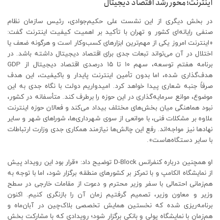
اینترنت؛ محور رشد اقتصاد دیجیتال
در بخش دیگری از این نشست علی حکیم‌جوادی، رئیس سازمان نظام
صنفی رایانه‌ای کشور و تهران با تأکید بر اهمیت کیفیت اینترنت گفت:
«اینترنت امروز یکی از مهم‌ترین ابزارهای کسب‌وکار است و هرگونه ضعف یا
اختلال در آن می‌تواند تبعات جدی برای اقتصاد دیجیتال داشته باشد. در
برنامه هفتم توسعه، سهم ۱۰ تا ۱۵ درصدی اقتصاد دیجیتال از GDP
هدف‌گذاری شده، اما بدون تأمین اینترنت پایدار و باکیفیت، این هدف
صرفاً جنبه شعاری پیدا خواهد کرد. امیدواریم دولت با نگاه جدی به این
موضوع، موانع سرمایه‌گذاری در این حوزه را برطرف کند. متأسفانه در کشور،
نبود هماهنگی میان بخش‌های مختلف بیداد می‌کند و فعالان حوزه اینترنت
علاوه بر مشکلات فنی، با موانعی از سوی شهرداری‌ها، شوراهای شهر و سایر
نهادها نیز مواجه‌اند. رفع این چالش‌ها نیازمند همکاری جدی وزارت ارتباطات
با سایر دستگاه‌هاست».
او همچنین درباره کنفرانس D-Block توضیح داد: «قرار بود این رویداد پیش
از نمایشگاه الکامپ و با تمرکز بر کشورهای منطقه برگزار شود، اما با توجه به
هم‌زمانی احتمالی با سفر وزیر محترم و دعوت از مقامات خارجی در سطح
وزیر و معاون وزیر، تصمیم گرفتیم زمان آن را بازنگری کنیم. اکنون
برنامه‌ریزی شده که نخستین همایش تخصصی بلاک‌چین در آبان‌ماه و
هم‌زمان با نمایشگاه پولی و بانکی برگزار شود؛ رویدادی که با مشارکت بخش