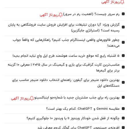
رپورتاژ آگهی
رم سرور چیست؟ (اهمیت رم در سرور)
رپورتاژ آگهی
گزارش ویژه: آیا دوران تبلیغات برای افزایش فروش سایت فروشگاهی به پایان
رسیده است؟ (استراتژی جایگزین)
چطور فالوورهای واقعی اینستاگرام جذب کنیم؟ راهکارهایی که واقعاً جواب
می‌دهند!
5 اشتباه رایج که موقع خرید ساعت هوشمند طرح اپل واچ نباید انجام بدید!
مناسب‌ترین کارت گرافیک برای بازی و گیمینگ در سال ۲۰۲۵ | معرفی ۱۰ گزینه
برتر برای گیمرها
بهترین دانلود منیجر برای آیفون: راهنمای انتخاب دانلود منیجر مناسب برای
دستگاه‌های اپل
بهترین راه برای جذب مشتریان جدید با شماره‌جو اینباکسینو
رپورتاژ آگهی
مقایسه Gemini و ChatGPT: کدام یک بهتر است؟
چگونه از قفل شدن خودکار ویندوز 11 یا ویندوز 10 جلوگیری کنیم؟
افزونه‌ی جستجوی ChatGPT برای گوگل کروم معرفی شد