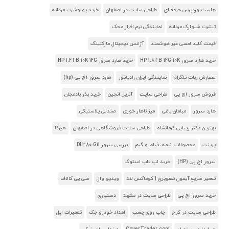
هاست وردپرس حرفه ای
طراحی سایت در اصفهان
خرید پولوشرت مردانه
تیشرت شلوارک مردانه
نمایندگی نرم افزار محک
قیمت کلید لمسی غیر هوشمند
آژانس دیجیتال مارکتینگ
خرید هارد سرور HP 1.8TB 12G 10K
خرید هارد سرور HP 1.2TB 10K 12G
سفارش ربات تلگرام
نمایندگی ایران رادیاتور
هارد سرور اچ پی (hp)
فروش سرور اچ پی
طراحی سایت
آنریل انجین
خرید بذر بادمجان
هارد سرور
مبلمان باغی
میز ناهار خوری
صندلی پلاستیکی
بهترین دکتر زیبایی کرمانشاه
طراحی سایت فروشگاهی در اصفهان
هیرکا
پرینت
محصولات انیمه، فیلم و گیم
بررسی سرور DL380 G11
سرور اچ پی (HP)
خرید لپ تاپ استوک
تعمیر سریع آیفون تصویری | کوماکس لند
ویدیو وال
سی پی کالاف
خرید سرور اچ پی
طراحی سایت در مشهد
دستیاری
طراحی سایت در کرج
چاپ روی چسب
امداد خودرو جک
تعمیرات اپل