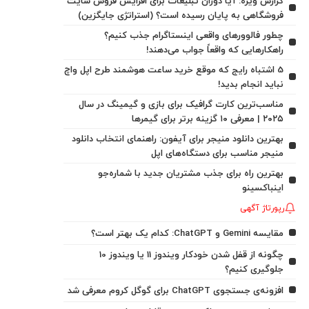
گزارش ویژه: آیا دوران تبلیغات برای افزایش فروش سایت
فروشگاهی به پایان رسیده است؟ (استراتژی جایگزین)
چطور فالوورهای واقعی اینستاگرام جذب کنیم؟
راهکارهایی که واقعاً جواب می‌دهند!
5 اشتباه رایج که موقع خرید ساعت هوشمند طرح اپل واچ
نباید انجام بدید!
مناسب‌ترین کارت گرافیک برای بازی و گیمینگ در سال
۲۰۲۵ | معرفی ۱۰ گزینه برتر برای گیمرها
بهترین دانلود منیجر برای آیفون: راهنمای انتخاب دانلود
منیجر مناسب برای دستگاه‌های اپل
بهترین راه برای جذب مشتریان جدید با شماره‌جو
اینباکسینو
رپورتاژ آگهی
مقایسه Gemini و ChatGPT: کدام یک بهتر است؟
چگونه از قفل شدن خودکار ویندوز 11 یا ویندوز 10
جلوگیری کنیم؟
افزونه‌ی جستجوی ChatGPT برای گوگل کروم معرفی شد