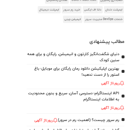
حسابداری رستوران
CoverTrader.com
صندلی پلاستیکی
ایمپلنت دندان
دلتا اف ایکس
خرید رم سرور
ایمپلنت دیجیتال
خدمات DevOps مدیریت سرور
انیمیشن چینی
مطالب پیشنهادی
دنیای شگفت‌انگیز کارتون و انیمیشن، رایگان و برای همه
سنین کودک
بهترین اپلیکیشن دانلود رمان رایگان برای موبایل؛ باغ
استور را از دست ندهید!
رپورتاژ آگهی
API اینستاگرام؛ دسترسی آسان، سریع و بدون محدودیت
به اطلاعات اینستاگرام
رپورتاژ آگهی
رم سرور چیست؟ (اهمیت رم در سرور)
رپورتاژ آگهی