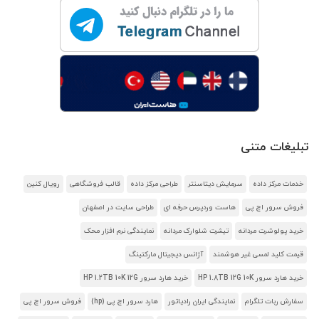
تبلیغات متنی
خدمات مرکز داده
سرمایش دیتاسنتر
طراحی مرکز داده
قالب فروشگاهی
رویال کنین
فروش سرور اچ پی
هاست وردپرس حرفه ای
طراحی سایت در اصفهان
خرید پولوشرت مردانه
تیشرت شلوارک مردانه
نمایندگی نرم افزار محک
قیمت کلید لمسی غیر هوشمند
آژانس دیجیتال مارکتینگ
خرید هارد سرور HP 1.8TB 12G 10K
خرید هارد سرور HP 1.2TB 10K 12G
سفارش ربات تلگرام
نمایندگی ایران رادیاتور
هارد سرور اچ پی (hp)
فروش سرور اچ پی