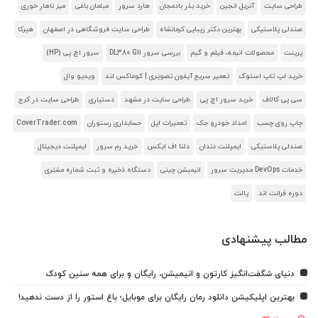
طراحی سایت
آنریل انجین
خرید بذر بادمجان
هارد سرور
مبلمان باغی
میز ناهار خوری
صندلی پلاستیکی
بهترین دکتر زیبایی کرمانشاه
طراحی سایت فروشگاهی در اصفهان
هیرکا
پرینت
محصولات انیمه، فیلم و گیم
بررسی سرور DL380 G11
سرور اچ پی (HP)
خرید لپ تاپ استوک
تعمیر سریع آیفون تصویری | کوماکس لند
ویدیو وال
سی پی کالاف
خرید سرور اچ پی
طراحی سایت در مشهد
دستیاری
طراحی سایت در کرج
چاپ روی چسب
امداد خودرو جک
تعمیرات اپل
حسابداری رستوران
CoverTrader.com
صندلی پلاستیکی
ایمپلنت دندان
دلتا اف ایکس
خرید رم سرور
ایمپلنت دیجیتال
خدمات DevOps مدیریت سرور
انیمیشن چینی
دستگاه ذخیره و ثبت شماره مشتری
دوره فرانت اند
پالت
مطالب پیشنهادی
دنیای شگفت‌انگیز کارتون و انیمیشن، رایگان و برای همه سنین کودک
بهترین اپلیکیشن دانلود رمان رایگان برای موبایل؛ باغ استور را از دست ندهید!