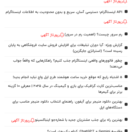
رپورتاژ آگهی
API اینستاگرام؛ دسترسی آسان، سریع و بدون محدودیت به اطلاعات اینستاگرام
رپورتاژ آگهی
رم سرور چیست؟ (اهمیت رم در سرور)
رپورتاژ آگهی
گزارش ویژه: آیا دوران تبلیغات برای افزایش فروش سایت فروشگاهی به پایان
رسیده است؟ (استراتژی جایگزین)
چطور فالوورهای واقعی اینستاگرام جذب کنیم؟ راهکارهایی که واقعاً جواب
می‌دهند!
5 اشتباه رایج که موقع خرید ساعت هوشمند طرح اپل واچ نباید انجام بدید!
مناسب‌ترین کارت گرافیک برای بازی و گیمینگ در سال ۲۰۲۵ | معرفی ۱۰ گزینه
برتر برای گیمرها
بهترین دانلود منیجر برای آیفون: راهنمای انتخاب دانلود منیجر مناسب برای
دستگاه‌های اپل
بهترین راه برای جذب مشتریان جدید با شماره‌جو اینباکسینو
رپورتاژ آگهی
مقایسه Gemini و ChatGPT: کدام یک بهتر است؟