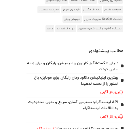
حسابداری رستوران
CoverTrader.com
صندلی پلاستیکی
ایمپلنت دندان
دلتا اف ایکس
خرید رم سرور
ایمپلنت دیجیتال
خدمات DevOps مدیریت سرور
انیمیشن چینی
دستگاه ذخیره و ثبت شماره مشتری
دوره فرانت اند
پالت
مطالب پیشنهادی
دنیای شگفت‌انگیز کارتون و انیمیشن، رایگان و برای همه
سنین کودک
بهترین اپلیکیشن دانلود رمان رایگان برای موبایل؛ باغ
استور را از دست ندهید!
رپورتاژ آگهی
API اینستاگرام؛ دسترسی آسان، سریع و بدون محدودیت
به اطلاعات اینستاگرام
رپورتاژ آگهی
رم سرور چیست؟ (اهمیت رم در سرور)