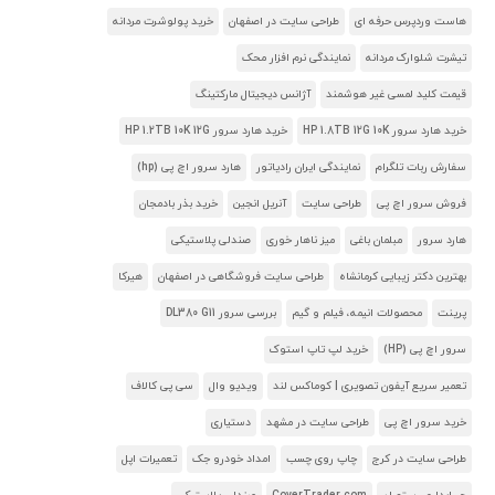
هاست وردپرس حرفه ای
طراحی سایت در اصفهان
خرید پولوشرت مردانه
تیشرت شلوارک مردانه
نمایندگی نرم افزار محک
قیمت کلید لمسی غیر هوشمند
آژانس دیجیتال مارکتینگ
خرید هارد سرور HP 1.8TB 12G 10K
خرید هارد سرور HP 1.2TB 10K 12G
سفارش ربات تلگرام
نمایندگی ایران رادیاتور
هارد سرور اچ پی (hp)
فروش سرور اچ پی
طراحی سایت
آنریل انجین
خرید بذر بادمجان
هارد سرور
مبلمان باغی
میز ناهار خوری
صندلی پلاستیکی
بهترین دکتر زیبایی کرمانشاه
طراحی سایت فروشگاهی در اصفهان
هیرکا
پرینت
محصولات انیمه، فیلم و گیم
بررسی سرور DL380 G11
سرور اچ پی (HP)
خرید لپ تاپ استوک
تعمیر سریع آیفون تصویری | کوماکس لند
ویدیو وال
سی پی کالاف
خرید سرور اچ پی
طراحی سایت در مشهد
دستیاری
طراحی سایت در کرج
چاپ روی چسب
امداد خودرو جک
تعمیرات اپل