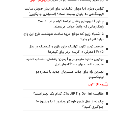
رپورتاژ آگهی
گزارش ویژه: آیا دوران تبلیغات برای افزایش فروش سایت
فروشگاهی به پایان رسیده است؟ (استراتژی جایگزین)
چطور فالوورهای واقعی اینستاگرام جذب کنیم؟
راهکارهایی که واقعاً جواب می‌دهند!
5 اشتباه رایج که موقع خرید ساعت هوشمند طرح اپل واچ
نباید انجام بدید!
مناسب‌ترین کارت گرافیک برای بازی و گیمینگ در سال
۲۰۲۵ | معرفی ۱۰ گزینه برتر برای گیمرها
بهترین دانلود منیجر برای آیفون: راهنمای انتخاب دانلود
منیجر مناسب برای دستگاه‌های اپل
بهترین راه برای جذب مشتریان جدید با شماره‌جو
اینباکسینو
رپورتاژ آگهی
مقایسه Gemini و ChatGPT: کدام یک بهتر است؟
چگونه از قفل شدن خودکار ویندوز 11 یا ویندوز 10
جلوگیری کنیم؟