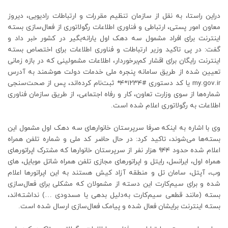
دراین راستا، به نقل از سازمان تنظیم مقررات و ارتباطات رادیویی، دیروز
معاون امور پستی، ارتباطی و فناوری اطلاعات رگولاتوری از فعال‌سازی بسته
اینترنت برای افراد مشمول سه دهک اول یارانه‌بگیر در کشور خبر داد و
گفت: در پی تاکید وزیر ارتباطات و فناوری اطلاعات برای اختصاص بسته
اینترنت رایگان برای اقشار کم‌برخوردار، اطلاعات مشمولینی که در بازه زمانی
تعیین شده از طریق سامانه پنجره ملی خدمات دولت هوشمند به آدرس
my.gov.ir یا کد دستوری #۱۲۳۴*۴* ثبت‌نام کرده‌اند، پس از صحت‌سنجی
شماره‌ها از سوی وزارت تعاون، کار و رفاه اجتماعی، از طریق سازمان فناوری
اطلاعات به رگولاتوری اعلام شده است.
وی با اشاره به اینکه صرفا سرپرستان خانوارهای سه دهک اول مشمول این
بسته‌ها می‌شوند، تاکید کرد: در حال حاضر کد ملی و شماره تلفن همراه
اعلام شده حدود ۹۴۴ هزار نفر از سرپرستان خانوارها که مشترک اپراتورهای
همراه اول، ایرانسل، رایتل و اپراتورهای مجازی تلفن همراه شاتل موبایل، های
وب، آپتل، سامان تل و منطقه آزاد کیش هستند به این اپراتورها اعلام
شده و برای سیم‌کارت این دسته از مشمولان که مشکلی برای فعال‌سازی
بسته (مانند قطعی سیم‌کارت به‌دلیل بدهی یا مسدودی …) نداشته‌اند،
بسته اینترنت برایشان فعال شده و پیامک فعال‌سازی ارسال شده است.