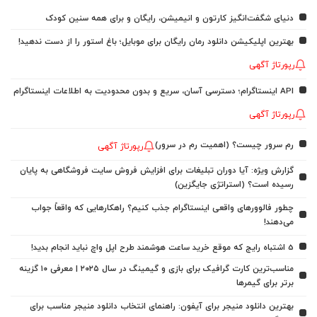
دنیای شگفت‌انگیز کارتون و انیمیشن، رایگان و برای همه سنین کودک
بهترین اپلیکیشن دانلود رمان رایگان برای موبایل؛ باغ استور را از دست ندهید!
رپورتاژ آگهی
API اینستاگرام؛ دسترسی آسان، سریع و بدون محدودیت به اطلاعات اینستاگرام
رپورتاژ آگهی
رم سرور چیست؟ (اهمیت رم در سرور)
رپورتاژ آگهی
گزارش ویژه: آیا دوران تبلیغات برای افزایش فروش سایت فروشگاهی به پایان
رسیده است؟ (استراتژی جایگزین)
چطور فالوورهای واقعی اینستاگرام جذب کنیم؟ راهکارهایی که واقعاً جواب
می‌دهند!
5 اشتباه رایج که موقع خرید ساعت هوشمند طرح اپل واچ نباید انجام بدید!
مناسب‌ترین کارت گرافیک برای بازی و گیمینگ در سال ۲۰۲۵ | معرفی ۱۰ گزینه
برتر برای گیمرها
بهترین دانلود منیجر برای آیفون: راهنمای انتخاب دانلود منیجر مناسب برای