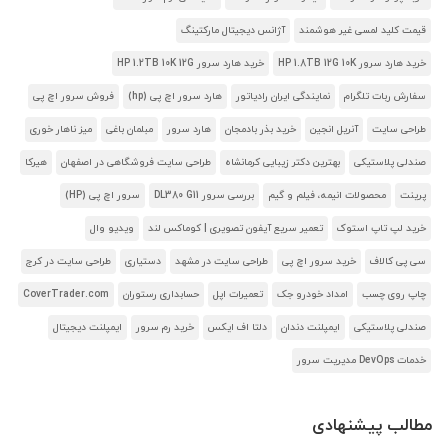
قیمت کلید لمسی غیر هوشمند
آژانس دیجیتال مارکتینگ
خرید هارد سرور HP 1.8TB 12G 10K
خرید هارد سرور HP 1.2TB 10K 12G
سفارش ربات تلگرام
نمایندگی ایران رادیاتور
هارد سرور اچ پی (hp)
فروش سرور اچ پی
طراحی سایت
آنریل انجین
خرید بذر بادمجان
هارد سرور
مبلمان باغی
میز ناهار خوری
صندلی پلاستیکی
بهترین دکتر زیبایی کرمانشاه
طراحی سایت فروشگاهی در اصفهان
هیرکا
پرینت
محصولات انیمه، فیلم و گیم
بررسی سرور DL380 G11
سرور اچ پی (HP)
خرید لپ تاپ استوک
تعمیر سریع آیفون تصویری | کوماکس لند
ویدیو وال
سی پی کالاف
خرید سرور اچ پی
طراحی سایت در مشهد
دستیاری
طراحی سایت در کرج
چاپ روی چسب
امداد خودرو جک
تعمیرات اپل
حسابداری رستوران
CoverTrader.com
صندلی پلاستیکی
ایمپلنت دندان
دلتا اف ایکس
خرید رم سرور
ایمپلنت دیجیتال
خدمات DevOps مدیریت سرور
مطالب پیشنهادی