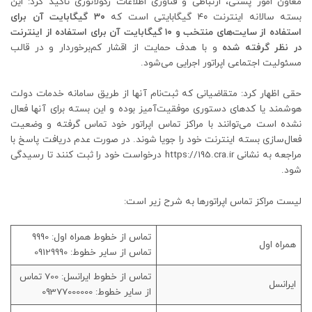
معاون امور پستی، ارتباطی و فناوری اطلاعات رگولاتوری تاکید کرد: این
بسته سالانه اینترنت ۴۰ گیگابایتی است که
۳۰ گیگابایت آن برای
استفاده از سایت‌های منتخب و ۱۰ گیگابایت آن برای استفاده از اینترنت
در نظر گرفته شده
و با هدف حمایت از اقشار کم‌برخوردار و در قالب
مسئولیت اجتماعی اپراتور اجرایی می‌شود.
حقی اظهار کرد: متقاضیانی که ثبت‌نام آنها از طریق سامانه خدمات دولت
هوشمند یا کدهای دستوری موفقیت‌آمیز بوده و این بسته برای آنها فعال
نشده است می‌توانند با مراکز تماس اپراتور خود تماس گرفته و وضعیت
فعال‌سازی بسته اینترنت خود را جویا شوند. در صورت عدم دریافت پاسخ با
مراجعه به نشانی https://195.cra.ir درخواست خود را ثبت کنند تا رسیدگی
شود.
لیست مراکز تماس اپراتورها به شرح زیر است:
تماس از خطوط همراه اول: 9990
همراه اول
تماس از سایر خطوط: 09129990
تماس از خطوط ایرانسل: 700 تماس
ایرانسل
از سایر خطوط: 09377000000