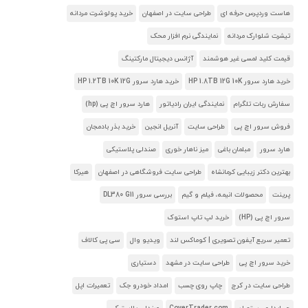
هاست وردپرس حرفه ای
طراحی سایت در اصفهان
خرید پولوشرت مردانه
تیشرت شلوارک مردانه
نمایندگی نرم افزار محک
قیمت کلید لمسی غیر هوشمند
آژانس دیجیتال مارکتینگ
خرید هارد سرور HP 1.8TB 12G 10K
خرید هارد سرور HP 1.2TB 10K 12G
سفارش ربات تلگرام
نمایندگی ایران رادیاتور
هارد سرور اچ پی (hp)
فروش سرور اچ پی
طراحی سایت
آنریل انجین
خرید بذر بادمجان
هارد سرور
مبلمان باغی
میز ناهار خوری
صندلی پلاستیکی
بهترین دکتر زیبایی کرمانشاه
طراحی سایت فروشگاهی در اصفهان
هیرکا
پرینت
محصولات انیمه، فیلم و گیم
بررسی سرور DL380 G11
سرور اچ پی (HP)
خرید لپ تاپ استوک
تعمیر سریع آیفون تصویری | کوماکس لند
ویدیو وال
سی پی کالاف
خرید سرور اچ پی
طراحی سایت در مشهد
دستیاری
طراحی سایت در کرج
چاپ روی چسب
امداد خودرو جک
تعمیرات اپل