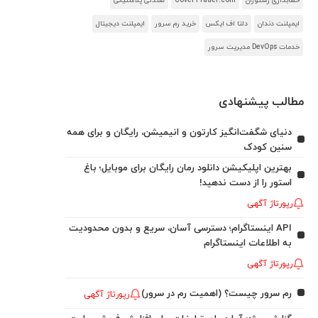
حسابداری رستوران
CoverTrader.com
صندلی پلاستیکی
ایمپلنت دندان
دلتا اف ایکس
خرید رم سرور
ایمپلنت دیجیتال
خدمات DevOps مدیریت سرور
مطالب پیشنهادی
دنیای شگفت‌انگیز کارتون و انیمیشن، رایگان و برای همه
سنین کودک
بهترین اپلیکیشن دانلود رمان رایگان برای موبایل؛ باغ
استور را از دست ندهید!
رپورتاژ آگهی
API اینستاگرام؛ دسترسی آسان، سریع و بدون محدودیت
به اطلاعات اینستاگرام
رپورتاژ آگهی
رم سرور چیست؟ (اهمیت رم در سرور)
رپورتاژ آگهی