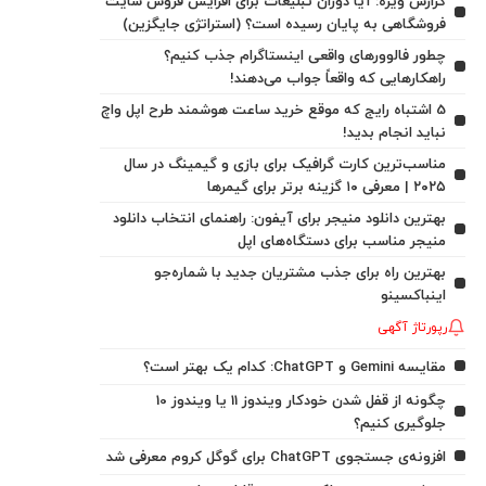
گزارش ویژه: آیا دوران تبلیغات برای افزایش فروش سایت
فروشگاهی به پایان رسیده است؟ (استراتژی جایگزین)
چطور فالوورهای واقعی اینستاگرام جذب کنیم؟
راهکارهایی که واقعاً جواب می‌دهند!
5 اشتباه رایج که موقع خرید ساعت هوشمند طرح اپل واچ
نباید انجام بدید!
مناسب‌ترین کارت گرافیک برای بازی و گیمینگ در سال
۲۰۲۵ | معرفی ۱۰ گزینه برتر برای گیمرها
بهترین دانلود منیجر برای آیفون: راهنمای انتخاب دانلود
منیجر مناسب برای دستگاه‌های اپل
بهترین راه برای جذب مشتریان جدید با شماره‌جو
اینباکسینو
رپورتاژ آگهی
مقایسه Gemini و ChatGPT: کدام یک بهتر است؟
چگونه از قفل شدن خودکار ویندوز 11 یا ویندوز 10
جلوگیری کنیم؟
افزونه‌ی جستجوی ChatGPT برای گوگل کروم معرفی شد