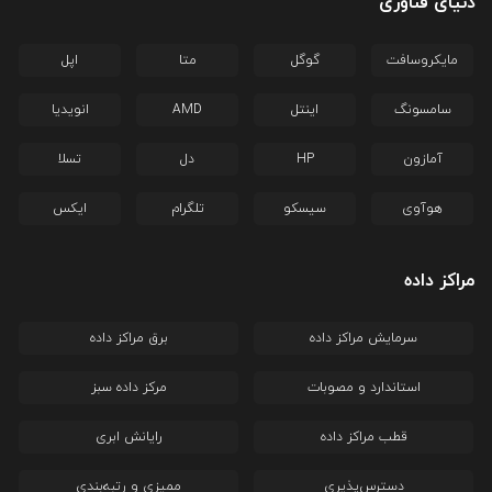
دنیای فناوری
مایکروسافت
گوگل
متا
اپل
سامسونگ
اینتل
AMD
انویدیا
آمازون
HP
دل
تسلا
هوآوی
سیسکو
تلگرام
ایکس
مراکز داده
سرمایش مراکز داده
برق مراکز داده
استاندارد و مصوبات
مرکز داده سبز
قطب مراکز داده
رایانش ابری
دسترس‌پذیری
ممیزی و رتبه‌بندی