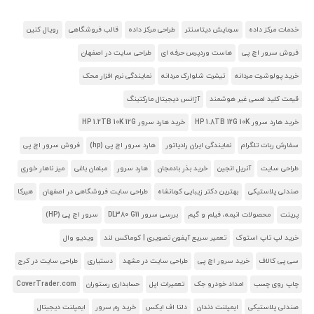
خدمات مرکز داده
سرمایش دیتاسنتر
طراحی مرکز داده
قالب فروشگاهی
رویال کنین
فروش سرور اچ پی
هاست وردپرس حرفه ای
طراحی سایت در اصفهان
خرید پولوشرت مردانه
تیشرت شلوارک مردانه
نمایندگی نرم افزار محک
قیمت کلید لمسی غیر هوشمند
آژانس دیجیتال مارکتینگ
خرید هارد سرور HP 1.8TB 12G 10K
خرید هارد سرور HP 1.2TB 10K 12G
سفارش ربات تلگرام
نمایندگی ایران رادیاتور
هارد سرور اچ پی (hp)
فروش سرور اچ پی
طراحی سایت
آنریل انجین
خرید بذر بادمجان
هارد سرور
مبلمان باغی
میز ناهار خوری
صندلی پلاستیکی
بهترین دکتر زیبایی کرمانشاه
طراحی سایت فروشگاهی در اصفهان
هیرکا
پرینت
محصولات انیمه، فیلم و گیم
بررسی سرور DL380 G11
سرور اچ پی (HP)
خرید لپ تاپ استوک
تعمیر سریع آیفون تصویری | کوماکس لند
ویدیو وال
سی پی کالاف
خرید سرور اچ پی
طراحی سایت در مشهد
دستیاری
طراحی سایت در کرج
چاپ روی چسب
امداد خودرو جک
تعمیرات اپل
حسابداری رستوران
CoverTrader.com
صندلی پلاستیکی
ایمپلنت دندان
دلتا اف ایکس
خرید رم سرور
ایمپلنت دیجیتال