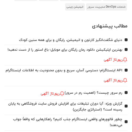
خدمات DevOps مدیریت سرور
انیمیشن چینی
مطالب پیشنهادی
دنیای شگفت‌انگیز کارتون و انیمیشن، رایگان و برای همه سنین کودک
بهترین اپلیکیشن دانلود رمان رایگان برای موبایل؛ باغ استور را از دست ندهید!
رپورتاژ آگهی
API اینستاگرام؛ دسترسی آسان، سریع و بدون محدودیت به اطلاعات اینستاگرام
رپورتاژ آگهی
رم سرور چیست؟ (اهمیت رم در سرور)
رپورتاژ آگهی
گزارش ویژه: آیا دوران تبلیغات برای افزایش فروش سایت فروشگاهی به پایان
رسیده است؟ (استراتژی جایگزین)
چطور فالوورهای واقعی اینستاگرام جذب کنیم؟ راهکارهایی که واقعاً جواب
می‌دهند!