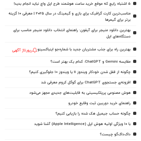
5 اشتباه رایج که موقع خرید ساعت هوشمند طرح اپل واچ نباید انجام بدید!
مناسب‌ترین کارت گرافیک برای بازی و گیمینگ در سال ۲۰۲۵ | معرفی ۱۰ گزینه
برتر برای گیمرها
بهترین دانلود منیجر برای آیفون: راهنمای انتخاب دانلود منیجر مناسب برای
دستگاه‌های اپل
بهترین راه برای جذب مشتریان جدید با شماره‌جو اینباکسینو
رپورتاژ آگهی
مقایسه Gemini و ChatGPT: کدام یک بهتر است؟
چگونه از قفل شدن خودکار ویندوز 11 یا ویندوز 10 جلوگیری کنیم؟
افزونه‌ی جستجوی ChatGPT برای گوگل کروم معرفی شد
هوش مصنوعی پرپلکیسیتی به قابلیت‌های جدیدی مجهز می‌شود
راهنمای خرید دوربین ثبت وقایع خودرو
چگونه حساب جیمیل هک شده را بازیابی کنیم؟
با ۱۰ ویژگی اولیه هوش اپل (Apple Intelligence) آشنا شوید
داک‌داک‌گو چیست؟