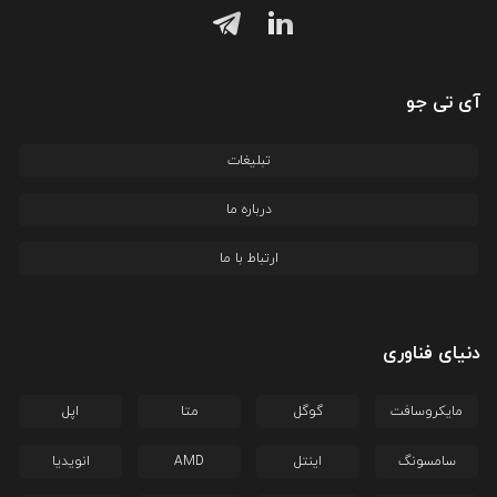
آی تی جو
تبلیغات
درباره ما
ارتباط با ما
دنیای فناوری
مایکروسافت
گوگل
متا
اپل
سامسونگ
اینتل
AMD
انویدیا