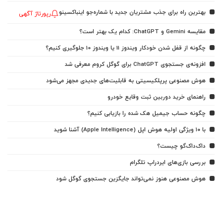
بهترین راه برای جذب مشتریان جدید با شماره‌جو اینباکسینو
رپورتاژ آگهی
مقایسه Gemini و ChatGPT: کدام یک بهتر است؟
چگونه از قفل شدن خودکار ویندوز 11 یا ویندوز 10 جلوگیری کنیم؟
افزونه‌ی جستجوی ChatGPT برای گوگل کروم معرفی شد
هوش مصنوعی پرپلکیسیتی به قابلیت‌های جدیدی مجهز می‌شود
راهنمای خرید دوربین ثبت وقایع خودرو
چگونه حساب جیمیل هک شده را بازیابی کنیم؟
با ۱۰ ویژگی اولیه هوش اپل (Apple Intelligence) آشنا شوید
داک‌داک‌گو چیست؟
بررسی بازی‌های ایردراپ تلگرام
هوش مصنوعی هنوز نمی‌تواند جایگزین جستجوی گوگل شود