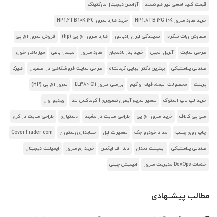
قیمت کلید لمسی غیر هوشمند
آژانس دیجیتال مارکتینگ
خرید هارد سرور HP 1.8TB 12G 10K
خرید هارد سرور HP 1.2TB 10K 12G
سفارش ربات تلگرام
نمایندگی ایران رادیاتور
هارد سرور اچ پی (hp)
فروش سرور اچ پی
طراحی سایت
آنریل انجین
خرید بذر بادمجان
هارد سرور
مبلمان باغی
میز ناهار خوری
صندلی پلاستیکی
بهترین دکتر زیبایی کرمانشاه
طراحی سایت فروشگاهی در اصفهان
هیرکا
پرینت
محصولات انیمه، فیلم و گیم
بررسی سرور DL380 G11
سرور اچ پی (HP)
خرید لپ تاپ استوک
تعمیر سریع آیفون تصویری | کوماکس لند
ویدیو وال
سی پی کالاف
خرید سرور اچ پی
طراحی سایت در مشهد
دستیاری
طراحی سایت در کرج
چاپ روی چسب
امداد خودرو جک
تعمیرات اپل
حسابداری رستوران
CoverTrader.com
صندلی پلاستیکی
ایمپلنت دندان
دلتا اف ایکس
خرید رم سرور
ایمپلنت دیجیتال
خدمات DevOps مدیریت سرور
انیمیشن چینی
مطالب پیشنهادی