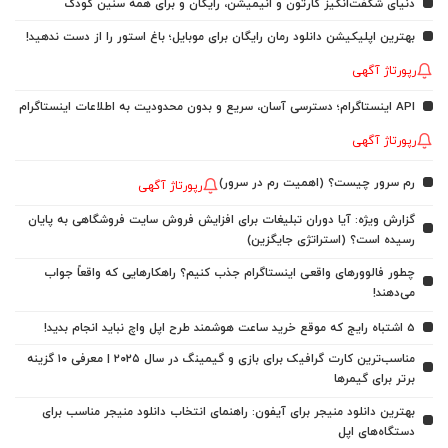
دنیای شگفت‌انگیز کارتون و انیمیشن، رایگان و برای همه سنین کودک
بهترین اپلیکیشن دانلود رمان رایگان برای موبایل؛ باغ استور را از دست ندهید!
رپورتاژ آگهی
API اینستاگرام؛ دسترسی آسان، سریع و بدون محدودیت به اطلاعات اینستاگرام
رپورتاژ آگهی
رم سرور چیست؟ (اهمیت رم در سرور)
رپورتاژ آگهی
گزارش ویژه: آیا دوران تبلیغات برای افزایش فروش سایت فروشگاهی به پایان
رسیده است؟ (استراتژی جایگزین)
چطور فالوورهای واقعی اینستاگرام جذب کنیم؟ راهکارهایی که واقعاً جواب
می‌دهند!
5 اشتباه رایج که موقع خرید ساعت هوشمند طرح اپل واچ نباید انجام بدید!
مناسب‌ترین کارت گرافیک برای بازی و گیمینگ در سال ۲۰۲۵ | معرفی ۱۰ گزینه
برتر برای گیمرها
بهترین دانلود منیجر برای آیفون: راهنمای انتخاب دانلود منیجر مناسب برای
دستگاه‌های اپل