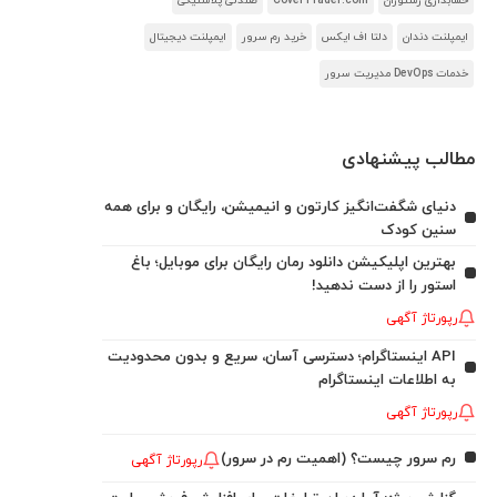
حسابداری رستوران
CoverTrader.com
صندلی پلاستیکی
ایمپلنت دندان
دلتا اف ایکس
خرید رم سرور
ایمپلنت دیجیتال
خدمات DevOps مدیریت سرور
مطالب پیشنهادی
دنیای شگفت‌انگیز کارتون و انیمیشن، رایگان و برای همه
سنین کودک
بهترین اپلیکیشن دانلود رمان رایگان برای موبایل؛ باغ
استور را از دست ندهید!
رپورتاژ آگهی
API اینستاگرام؛ دسترسی آسان، سریع و بدون محدودیت
به اطلاعات اینستاگرام
رپورتاژ آگهی
رم سرور چیست؟ (اهمیت رم در سرور)
رپورتاژ آگهی