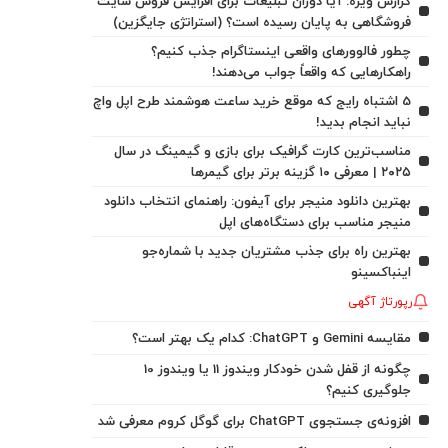
گزارش ویژه: آیا دوران تبلیغات برای افزایش فروش سایت
فروشگاهی به پایان رسیده است؟ (استراتژی جایگزین)
چطور فالوورهای واقعی اینستاگرام جذب کنیم؟
راهکارهایی که واقعاً جواب می‌دهند!
5 اشتباه رایج که موقع خرید ساعت هوشمند طرح اپل واچ
نباید انجام بدید!
مناسب‌ترین کارت گرافیک برای بازی و گیمینگ در سال
۲۰۲۵ | معرفی ۱۰ گزینه برتر برای گیمرها
بهترین دانلود منیجر برای آیفون: راهنمای انتخاب دانلود
منیجر مناسب برای دستگاه‌های اپل
بهترین راه برای جذب مشتریان جدید با شماره‌جو
اینباکسینو
رپورتاژ آگهی
مقایسه Gemini و ChatGPT: کدام یک بهتر است؟
چگونه از قفل شدن خودکار ویندوز 11 یا ویندوز 10
جلوگیری کنیم؟
افزونه‌ی جستجوی ChatGPT برای گوگل کروم معرفی شد