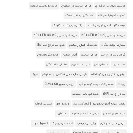
هاست وردپرس حرفه ای
طراحی سایت در اصفهان
خرید پولوشرت مردانه
تیشرت شلوارک مردانه
نمایندگی نرم افزار محک
قیمت کلید لمسی غیر هوشمند
آژانس دیجیتال مارکتینگ
خرید هارد سرور HP 1.8TB 12G 10K
خرید هارد سرور HP 1.2TB 10K 12G
سفارش ربات تلگرام
نمایندگی ایران رادیاتور
هارد سرور اچ پی (hp)
فروش سرور اچ پی
طراحی سایت
آنریل انجین
خرید بذر بادمجان
هارد سرور
مبلمان باغی
میز ناهار خوری
صندلی پلاستیکی
بهترین دکتر زیبایی کرمانشاه
طراحی سایت فروشگاهی در اصفهان
هیرکا
پرینت
محصولات انیمه، فیلم و گیم
بررسی سرور DL380 G11
سرور اچ پی (HP)
خرید لپ تاپ استوک
تعمیر سریع آیفون تصویری | کوماکس لند
ویدیو وال
سی پی کالاف
خرید سرور اچ پی
طراحی سایت در مشهد
دستیاری
طراحی سایت در کرج
چاپ روی چسب
امداد خودرو جک
تعمیرات اپل