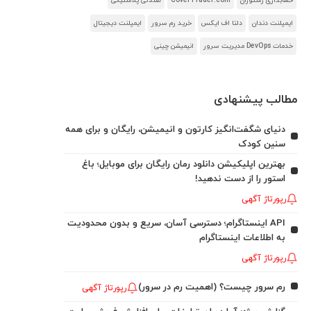
حسابداری رستوران
CoverTrader.com
صندلی پلاستیکی
ایمپلنت دندان
دلتا اف ایکس
خرید رم سرور
ایمپلنت دیجیتال
خدمات DevOps مدیریت سرور
انیمیشن چینی
مطالب پیشنهادی
دنیای شگفت‌انگیز کارتون و انیمیشن، رایگان و برای همه
سنین کودک
بهترین اپلیکیشن دانلود رمان رایگان برای موبایل؛ باغ
استور را از دست ندهید!
رپورتاژ آگهی
API اینستاگرام؛ دسترسی آسان، سریع و بدون محدودیت
به اطلاعات اینستاگرام
رپورتاژ آگهی
رم سرور چیست؟ (اهمیت رم در سرور)
رپورتاژ آگهی