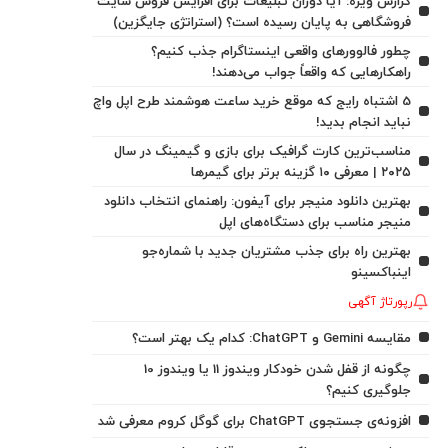
گزارش ویژه: آیا دوران تبلیغات برای افزایش فروش سایت
فروشگاهی به پایان رسیده است؟ (استراتژی جایگزین)
چطور فالوورهای واقعی اینستاگرام جذب کنیم؟
راهکارهایی که واقعاً جواب می‌دهند!
5 اشتباه رایج که موقع خرید ساعت هوشمند طرح اپل واچ
نباید انجام بدید!
مناسب‌ترین کارت گرافیک برای بازی و گیمینگ در سال
۲۰۲۵ | معرفی ۱۰ گزینه برتر برای گیمرها
بهترین دانلود منیجر برای آیفون: راهنمای انتخاب دانلود
منیجر مناسب برای دستگاه‌های اپل
بهترین راه برای جذب مشتریان جدید با شماره‌جو
اینباکسینو
رپورتاژ آگهی
مقایسه Gemini و ChatGPT: کدام یک بهتر است؟
چگونه از قفل شدن خودکار ویندوز 11 یا ویندوز 10
جلوگیری کنیم؟
افزونه‌ی جستجوی ChatGPT برای گوگل کروم معرفی شد