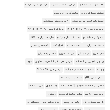
هاست وردپرس حرفه ای
طراحی سایت در اصفهان
خرید پولوشرت مردانه
تیشرت شلوارک مردانه
نمایندگی نرم افزار محک
قیمت کلید لمسی غیر هوشمند
آژانس دیجیتال مارکتینگ
خرید هارد سرور HP 1.8TB 12G 10K
خرید هارد سرور HP 1.2TB 10K 12G
سفارش ربات تلگرام
نمایندگی ایران رادیاتور
هارد سرور اچ پی (hp)
فروش سرور اچ پی
طراحی سایت
آنریل انجین
خرید بذر بادمجان
هارد سرور
مبلمان باغی
میز ناهار خوری
صندلی پلاستیکی
بهترین دکتر زیبایی کرمانشاه
طراحی سایت فروشگاهی در اصفهان
هیرکا
پرینت
محصولات انیمه، فیلم و گیم
بررسی سرور DL380 G11
سرور اچ پی (HP)
خرید لپ تاپ استوک
تعمیر سریع آیفون تصویری | کوماکس لند
ویدیو وال
سی پی کالاف
خرید سرور اچ پی
طراحی سایت در مشهد
دستیاری
طراحی سایت در کرج
چاپ روی چسب
امداد خودرو جک
تعمیرات اپل