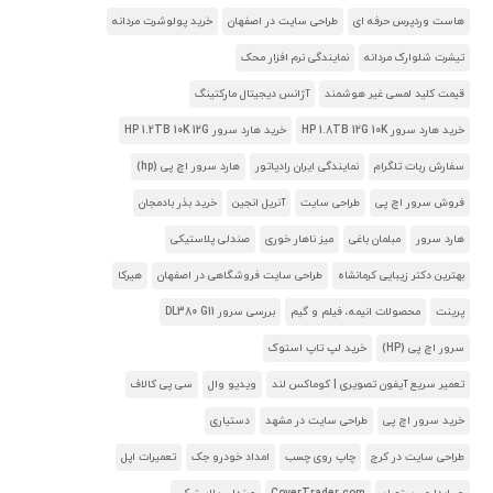
هاست وردپرس حرفه ای
طراحی سایت در اصفهان
خرید پولوشرت مردانه
تیشرت شلوارک مردانه
نمایندگی نرم افزار محک
قیمت کلید لمسی غیر هوشمند
آژانس دیجیتال مارکتینگ
خرید هارد سرور HP 1.8TB 12G 10K
خرید هارد سرور HP 1.2TB 10K 12G
سفارش ربات تلگرام
نمایندگی ایران رادیاتور
هارد سرور اچ پی (hp)
فروش سرور اچ پی
طراحی سایت
آنریل انجین
خرید بذر بادمجان
هارد سرور
مبلمان باغی
میز ناهار خوری
صندلی پلاستیکی
بهترین دکتر زیبایی کرمانشاه
طراحی سایت فروشگاهی در اصفهان
هیرکا
پرینت
محصولات انیمه، فیلم و گیم
بررسی سرور DL380 G11
سرور اچ پی (HP)
خرید لپ تاپ استوک
تعمیر سریع آیفون تصویری | کوماکس لند
ویدیو وال
سی پی کالاف
خرید سرور اچ پی
طراحی سایت در مشهد
دستیاری
طراحی سایت در کرج
چاپ روی چسب
امداد خودرو جک
تعمیرات اپل