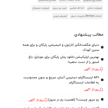
حسابداری رستوران
CoverTrader.com
صندلی پلاستیکی
ایمپلنت دندان
دلتا اف ایکس
خرید رم سرور
ایمپلنت دیجیتال
خدمات DevOps مدیریت سرور
انیمیشن چینی
مطالب پیشنهادی
دنیای شگفت‌انگیز کارتون و انیمیشن، رایگان و برای همه
سنین کودک
بهترین اپلیکیشن دانلود رمان رایگان برای موبایل؛ باغ
استور را از دست ندهید!
رپورتاژ آگهی
API اینستاگرام؛ دسترسی آسان، سریع و بدون محدودیت
به اطلاعات اینستاگرام
رپورتاژ آگهی
رم سرور چیست؟ (اهمیت رم در سرور)
رپورتاژ آگهی