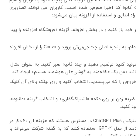
تی استفاده کنند، اما این فرآیند کمی پیچیده بود و کاربران را ملزم
نه کانوا که اخیرا معرفی شده است، کاربران می توانند تصاویری
راه اندازی و استفاده از افزونه بیان می‌شود:
Chat، چت‌بات را در مرورگر خود باز کنید و در بخش افزونه، گزینه «فروشگاه افزونه» را پیدا
اکنون افزونه Canva را جستجو و نصب کنید. پس از اتمام، به پنجره اصلی چت‌جی‌پی‌تی بروید و Canva را از بخش افزونه
ولید کنید توضیح دهید و چند ثانیه صبر کنید. به عنوان مثال،
 مانند «من یک علاقه‌مند به گوشی‌های هوشمند هستم» ایجاد کند.
روجی را که می‌پسندید، انتخاب کنید و روی لینک بالای آن کلیک
 ضربه زدن بر روی دکمه «اشتراک‌گذاری» و انتخاب گزینه «دانلود»،
د کنید.
در حال حاضر، پلاگین کانوا و سایر پلاگین‌ها فقط برای مشترکین ChatGPT Plus در دسترس هستند که هزینه آن 20 دلار در
ماه است. اشتراک ممتاز همچنین به کاربران امکان می‌دهد از مدل GPT-4 استفاده کنند که به گفته شرکت می‌تواند با