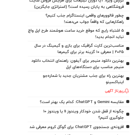
گزارش ویژه: آیا دوران تبلیغات برای افزایش فروش سایت
فروشگاهی به پایان رسیده است؟ (استراتژی جایگزین)
چطور فالوورهای واقعی اینستاگرام جذب کنیم؟
راهکارهایی که واقعاً جواب می‌دهند!
5 اشتباه رایج که موقع خرید ساعت هوشمند طرح اپل واچ
نباید انجام بدید!
مناسب‌ترین کارت گرافیک برای بازی و گیمینگ در سال
۲۰۲۵ | معرفی ۱۰ گزینه برتر برای گیمرها
بهترین دانلود منیجر برای آیفون: راهنمای انتخاب دانلود
منیجر مناسب برای دستگاه‌های اپل
بهترین راه برای جذب مشتریان جدید با شماره‌جو
اینباکسینو
رپورتاژ آگهی
مقایسه Gemini و ChatGPT: کدام یک بهتر است؟
چگونه از قفل شدن خودکار ویندوز 11 یا ویندوز 10
جلوگیری کنیم؟
افزونه‌ی جستجوی ChatGPT برای گوگل کروم معرفی شد