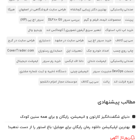
صندلی پلاستیکی
بهترین دکتر زیبایی کرمانشاه
طراحی سایت فروشگاهی در اصفهان
هیرکا
پرینت
محصولات انیمه، فیلم و گیم
بررسی سرور DL380 G11
سرور اچ پی (HP)
خرید لپ تاپ استوک
تعمیر سریع آیفون تصویری | کوماکس لند
ویدیو وال
سی پی کالاف
خرید سرور اچ پی
طراحی سایت در مشهد
دستیاری
طراحی سایت در کرج
چاپ روی چسب
امداد خودرو جک
تعمیرات اپل
حسابداری رستوران
CoverTrader.com
صندلی پلاستیکی
ایمپلنت دندان
دلتا اف ایکس
خرید رم سرور
ایمپلنت دیجیتال
خدمات DevOps مدیریت سرور
انیمیشن چینی
دستگاه ذخیره و ثبت شماره مشتری
دوره فرانت اند
پالت
سی پی کالاف
موسسات مجاز اعزام دانشجو
مطالب پیشنهادی
دنیای شگفت‌انگیز کارتون و انیمیشن، رایگان و برای همه سنین کودک
بهترین اپلیکیشن دانلود رمان رایگان برای موبایل؛ باغ استور را از دست ندهید!
رپورتاژ آگهی