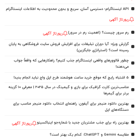
API اینستاگرام؛ دسترسی آسان، سریع و بدون محدودیت به اطلاعات اینستاگرام
رپورتاژ آگهی
رم سرور چیست؟ (اهمیت رم در سرور)
رپورتاژ آگهی
گزارش ویژه: آیا دوران تبلیغات برای افزایش فروش سایت فروشگاهی به پایان
رسیده است؟ (استراتژی جایگزین)
چطور فالوورهای واقعی اینستاگرام جذب کنیم؟ راهکارهایی که واقعاً جواب
می‌دهند!
5 اشتباه رایج که موقع خرید ساعت هوشمند طرح اپل واچ نباید انجام بدید!
مناسب‌ترین کارت گرافیک برای بازی و گیمینگ در سال ۲۰۲۵ | معرفی ۱۰ گزینه
برتر برای گیمرها
بهترین دانلود منیجر برای آیفون: راهنمای انتخاب دانلود منیجر مناسب برای
دستگاه‌های اپل
بهترین راه برای جذب مشتریان جدید با شماره‌جو اینباکسینو
رپورتاژ آگهی
مقایسه Gemini و ChatGPT: کدام یک بهتر است؟