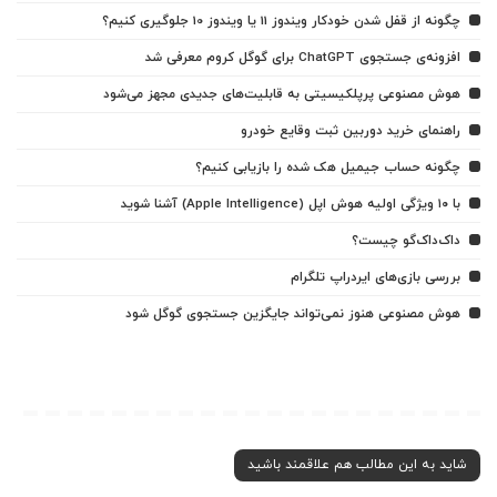
چگونه از قفل شدن خودکار ویندوز 11 یا ویندوز 10 جلوگیری کنیم؟
افزونه‌ی جستجوی ChatGPT برای گوگل کروم معرفی شد
هوش مصنوعی پرپلکیسیتی به قابلیت‌های جدیدی مجهز می‌شود
راهنمای خرید دوربین ثبت وقایع خودرو
چگونه حساب جیمیل هک شده را بازیابی کنیم؟
با ۱۰ ویژگی اولیه هوش اپل (Apple Intelligence) آشنا شوید
داک‌داک‌گو چیست؟
بررسی بازی‌های ایردراپ تلگرام
هوش مصنوعی هنوز نمی‌تواند جایگزین جستجوی گوگل شود
شاید به این مطالب هم علاقمند باشید