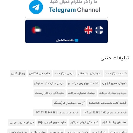
تبلیغات متنی
خدمات مرکز داده
سرمایش دیتاسنتر
طراحی مرکز داده
قالب فروشگاهی
رویال کنین
فروش سرور اچ پی
هاست وردپرس حرفه ای
طراحی سایت در اصفهان
خرید پولوشرت مردانه
تیشرت شلوارک مردانه
نمایندگی نرم افزار محک
قیمت کلید لمسی غیر هوشمند
آژانس دیجیتال مارکتینگ
خرید هارد سرور HP 1.8TB 12G 10K
خرید هارد سرور HP 1.2TB 10K 12G
سفارش ربات تلگرام
نمایندگی ایران رادیاتور
هارد سرور اچ پی (hp)
فروش سرور اچ پی
طراحی سایت
آنریل انجین
خرید بذر بادمجان
هارد سرور
مبلمان باغی
میز ناهار خوری