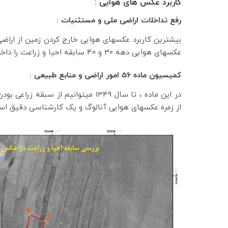
کاربرد عکس های هوایی :
رفع تداخلات اراضی ملی و مستثنیات :
بیشترین کاربرد عکسهای هوایی خارج کردن زمین از اراض
عکسهای هوایی دهه 30 و 40 سابقه احیا و زراعت را داخل این عکسها تفسیر کرد.
کمیسیون ماده 56 امور اراضی و منابع طبیعی :
در این ماده ، تا سال 1349 میتوانیم
از زمره عکسهای هوایی آنالوگ و یک کارشناسی دقیق است