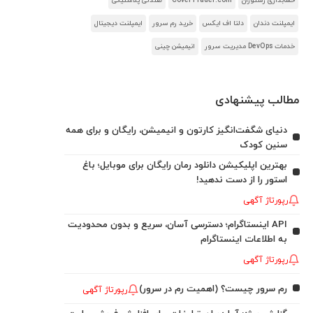
حسابداری رستوران
CoverTrader.com
صندلی پلاستیکی
ایمپلنت دندان
دلتا اف ایکس
خرید رم سرور
ایمپلنت دیجیتال
خدمات DevOps مدیریت سرور
انیمیشن چینی
مطالب پیشنهادی
دنیای شگفت‌انگیز کارتون و انیمیشن، رایگان و برای همه
سنین کودک
بهترین اپلیکیشن دانلود رمان رایگان برای موبایل؛ باغ
استور را از دست ندهید!
رپورتاژ آگهی
API اینستاگرام؛ دسترسی آسان، سریع و بدون محدودیت
به اطلاعات اینستاگرام
رپورتاژ آگهی
رم سرور چیست؟ (اهمیت رم در سرور)
رپورتاژ آگهی