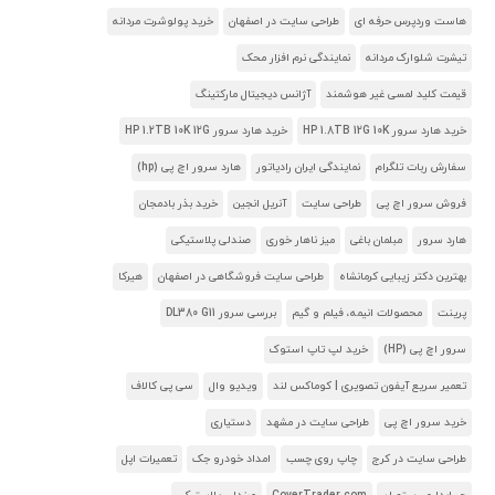
هاست وردپرس حرفه ای
طراحی سایت در اصفهان
خرید پولوشرت مردانه
تیشرت شلوارک مردانه
نمایندگی نرم افزار محک
قیمت کلید لمسی غیر هوشمند
آژانس دیجیتال مارکتینگ
خرید هارد سرور HP 1.8TB 12G 10K
خرید هارد سرور HP 1.2TB 10K 12G
سفارش ربات تلگرام
نمایندگی ایران رادیاتور
هارد سرور اچ پی (hp)
فروش سرور اچ پی
طراحی سایت
آنریل انجین
خرید بذر بادمجان
هارد سرور
مبلمان باغی
میز ناهار خوری
صندلی پلاستیکی
بهترین دکتر زیبایی کرمانشاه
طراحی سایت فروشگاهی در اصفهان
هیرکا
پرینت
محصولات انیمه، فیلم و گیم
بررسی سرور DL380 G11
سرور اچ پی (HP)
خرید لپ تاپ استوک
تعمیر سریع آیفون تصویری | کوماکس لند
ویدیو وال
سی پی کالاف
خرید سرور اچ پی
طراحی سایت در مشهد
دستیاری
طراحی سایت در کرج
چاپ روی چسب
امداد خودرو جک
تعمیرات اپل