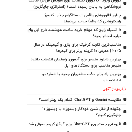
گزارش ویژه: آیا دوران تبلیغات برای افزایش فروش سایت
فروشگاهی به پایان رسیده است؟ (استراتژی جایگزین)
چطور فالوورهای واقعی اینستاگرام جذب کنیم؟
راهکارهایی که واقعاً جواب می‌دهند!
5 اشتباه رایج که موقع خرید ساعت هوشمند طرح اپل واچ
نباید انجام بدید!
مناسب‌ترین کارت گرافیک برای بازی و گیمینگ در سال
۲۰۲۵ | معرفی ۱۰ گزینه برتر برای گیمرها
بهترین دانلود منیجر برای آیفون: راهنمای انتخاب دانلود
منیجر مناسب برای دستگاه‌های اپل
بهترین راه برای جذب مشتریان جدید با شماره‌جو
اینباکسینو
رپورتاژ آگهی
مقایسه Gemini و ChatGPT: کدام یک بهتر است؟
چگونه از قفل شدن خودکار ویندوز 11 یا ویندوز 10
جلوگیری کنیم؟
افزونه‌ی جستجوی ChatGPT برای گوگل کروم معرفی شد