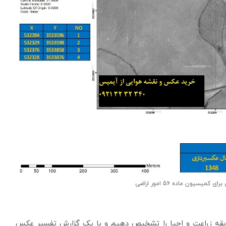
یسیون ماده 56 امور اراضی
کس های هوایی سابقه زراعت و احیا را تشخیص دهیم و با یک گزارش تفسیر عکس